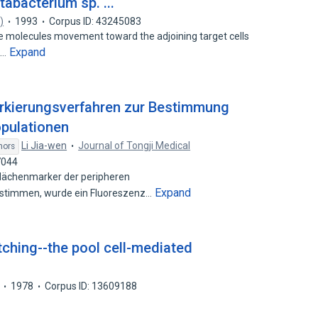
abacterium sp. ...
)
1993
Corpus ID: 43245083
e molecules movement toward the adjoining target cells
Expand
K…
arkierungsverfahren zur Bestimmung
pulationen
Li Jia-wen
Journal of Tongji Medical
hors
7044
ächenmarker der peripheren
Expand
stimmen, wurde ein Fluoreszenz…
ching--the pool cell-mediated
1978
Corpus ID: 13609188