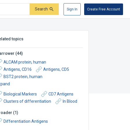
Search
Sign In
Create Free Account
elated topics
arrower
(
44
)
ALCAM protein, human
Antigens, CD16
Antigens, CD5
BST2 protein, human
xpand
Biological Markers
CD7 Antigens
Clusters of differentiation
In Blood
roader
(
1
)
Differentiation Antigens