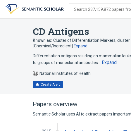
Skip
Skip
Skip
to
to
to
Search 237,159,872 papers from
search
main
account
form
content
menu
CD Antigens
Known as:
Cluster of Differentiation Markers
,
cluster
[Chemical/Ingredient]
Expand
Differentiation antigens residing on mammalian leukoc
Expand
to groups of monoclonal antibodies…
National Institutes of Health
Create Alert
Papers overview
Semantic Scholar uses AI to extract papers important 