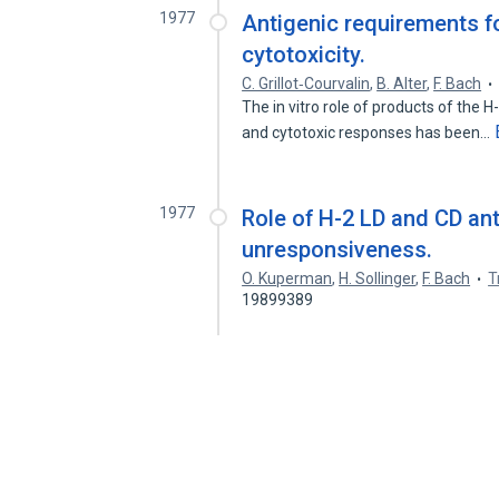
1977
Antigenic requirements f
cytotoxicity.
C. Grillot‐Courvalin
,
B. Alter
,
F. Bach
The in vitro role of products of the 
and cytotoxic responses has been…
1977
Role of H-2 LD and CD anti
unresponsiveness.
O. Kuperman
,
H. Sollinger
,
F. Bach
T
19899389