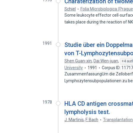
Charaterization of twoMet
Schiel
Folia Microbiologica (Prague
Some leukocyte effector cell-surfac
takes place during the reaction of N
1991
Studie über ein Doppelm
von T-Lymphozytensubpo
Shen Guan-xin
,
Dai Wen-juan
,
+4 aut
University
1991
Corpus ID: 1171
ZusammenfassungUm die Zelloberfl
Lymphozytensubpopulationen zu be
1978
HLA CD antigen crossmat
lympholysis test.
J. Martinis
,
F. Bach
Transplantation