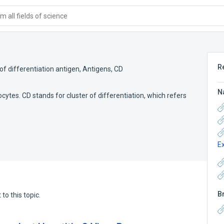
 all fields of science
R
 of differentiation antigen
,
Antigens, CD
N
ytes. CD stands for cluster of differentiation, which refers
E
B
to this topic.