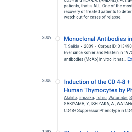
CD34 and HLA-DR, (AML-M3). Positiv
patients, that is ALL. One of the most
recovery of treated patients to deter
watch out for cases of relapse.
2009
Monoclonal Antibodies i
T. Saikia
2009
Corpus ID: 31349
Ever since Köhler and Milstein in 19
E
antibodies (MoAb) in vitro, it has…
2006
Induction of the CD 4-8 +
Human Thymocytes by Pho
Akihito
,
Ishizaka
,
Tohru
,
Watanabe
,
S
SAKIYAMA, Y., ISHIZAKA, A., WATANA
CD48+ Suppressor Phenotype in CD
1993