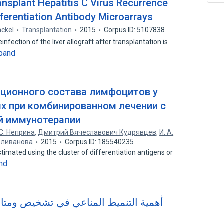
ansplant Hepatitis C Virus Recurrence
ifferentiation Antibody Microarrays
ackel
Transplantation
2015
Corpus ID: 5107838
nfection of the liver allograft after transplantation is
pand
ционного состава лимфоцитов у
х при комбинированном лечении с
й иммунотерапии
 С. Неприна
,
Дмитрий Вячеславович Кудрявцев
,
И. А.
еливанова
2015
Corpus ID: 185540235
stimated using the cluster of differentiation antigens or
nd
أهمية التنميط المناعي في تشخيص ومتابع