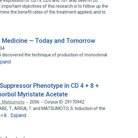
e expression of CD19, CD3 and TdT was seen in 20
 important objectives of this research is to follow up the
mine the benefit rates of the treatment applied, and to
n Medicine — Today and Tomorrow
034
75 discovered the technique of production of monoclonal
xpand
 Suppressor Phenotype in CD 4 + 8 +
rbol Myristate Acetate
. Matsumoto
2006
Corpus ID: 29170942
BE, T., ARIGA, T. and MATSUMOTO, S. Induction of the
Expand
4+ 8…