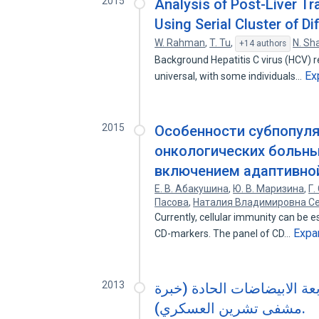
2015
Analysis of Post-Liver Tr
Using Serial Cluster of D
W. Rahman
,
T. Tu
,
N. Sh
+14 authors
Background Hepatitis C virus (HCV) rei
Ex
universal, with some individuals…
2015
Особенности субпопуля
онкологических больны
включением адаптивно
Е. В. Абакушина
,
Ю. В. Маризина
,
Г.
Пасова
,
Наталия Владимировна С
Currently, cellular immunity can be e
Expa
CD-markers. The panel of CD…
2013
ة الابيضاضات الحادة (خبرة
مشفى تشرين العسكري).