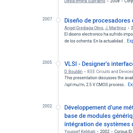
Desia Ilmina Suprapto
2008
Corp
2007
Diseño de procesadores
Angel Grediaga Olivo
,
J. Martínez
El diseno electronico ha sufrido imp
Ex
de los ochenta. En la actualidad…
2005
VLSI - Designer's interfac
D. Bouldin
IEEE Circuits and Devic
This presentation discusses the avail
Ex
/spl mu/m, 2.5 V CMOS process…
2002
Développement d'une mét
base de modules généri
intégration de systèmes
Youssef Kebbati
2002
Corpus ID