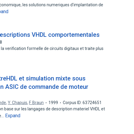
et economique, les solutions numeriques d'implantation de
pand
 descriptions VHDL comportementales
08
la verification formelle de circuits digitaux et traite plus
reHDL et simulation mixte sous
un ASIC de commande de moteur
onde
,
Y. Chapuis
,
F. Braun
1999
Corpus ID: 63724651
n base sur les langages de description materiel VHDL et
Expand
de…