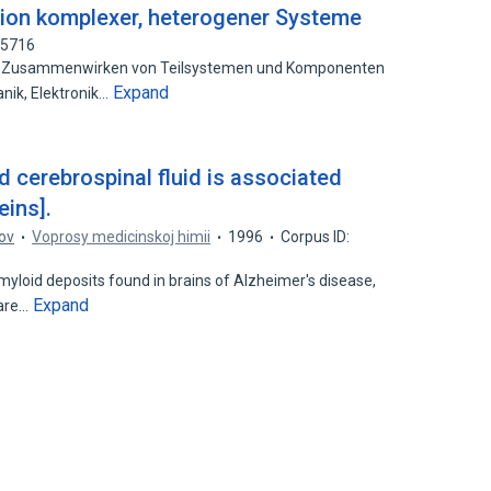
tion komplexer, heterogener Systeme
35716
s Zusammenwirken von Teilsystemen und Komponenten
Expand
ik, Elektronik…
d cerebrospinal fluid is associated
eins].
zov
Voprosy medicinskoj himii
1996
Corpus ID:
loid deposits found in brains of Alzheimer's disease,
Expand
 are…