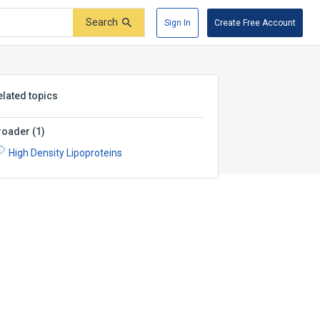
Search
Sign In
Create Free Account
elated topics
roader
(
1
)
High Density Lipoproteins