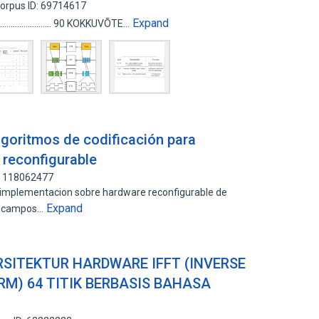
orpus ID: 69714617
Expand
...................................... 90 KOKKUVÕTE…
goritmos de codificación para
 reconfigurable
: 118062477
la implementacion sobre hardware reconfigurable de
Expand
de campos…
RSITEKTUR HARDWARE IFFT (INVERSE
M) 64 TITIK BERBASIS BAHASA