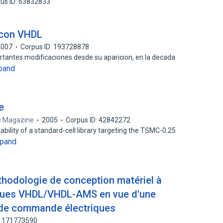
us ID: 63832833
 con VHDL
2007
Corpus ID: 193728878
ortantes modificaciones desde su aparicion, en la decada
pand
e
es Magazine
2005
Corpus ID: 42842272
ability of a standard-cell library targeting the TSMC-0.25
pand
hodologie de conception matériel à
ques VHDL/VHDL-AMS en vue d'une
 de commande électriques
: 171773590