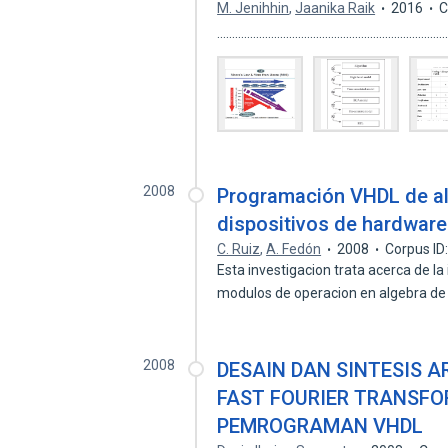
M. Jenihhin
,
Jaanika Raik
2016
C
...............................................................
2008
Programación VHDL de al
dispositivos de hardware
C. Ruiz
,
A. Fedón
2008
Corpus ID
Esta investigacion trata acerca de 
modulos de operacion en algebra 
2008
DESAIN DAN SINTESIS A
FAST FOURIER TRANSFOR
PEMROGRAMAN VHDL