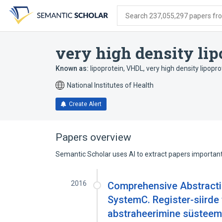
Skip
Skip
Skip
to
to
to
Search 237,055,297 papers from
search
main
account
form
content
menu
very high density lip
Known as:
lipoprotein, VHDL
,
very high density lipopro
National Institutes of Health
Create Alert
Papers overview
Semantic Scholar uses AI to extract papers important 
2016
Comprehensive Abstracti
SystemC. Register-siirde
abstraheerimine süstee