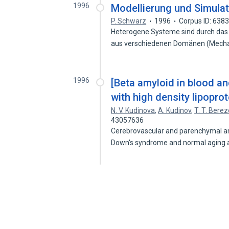
1996
Modellierung und Simula
P. Schwarz
1996
Corpus ID: 638
Heterogene Systeme sind durch da
aus verschiedenen Domänen (Mechan
1996
[Beta amyloid in blood an
with high density lipoprot
N. V. Kudinova
,
A. Kudinov
,
T. T. Bere
43057636
Cerebrovascular and parenchymal amy
Down's syndrome and normal aging