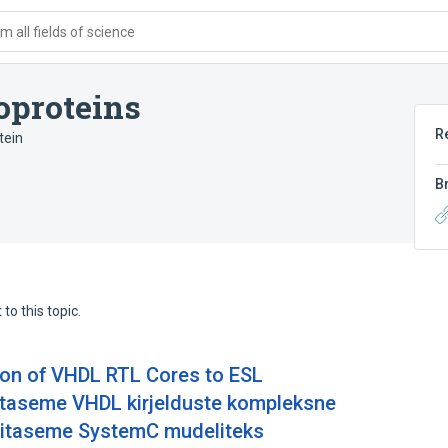
 all fields of science
oproteins
R
tein
B
to this topic.
on of VHDL RTL Cores to ESL
 taseme VHDL kirjelduste kompleksne
mitaseme SystemC mudeliteks