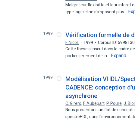
Malgre leur flexibilite et leur inter
Ex
type logiciel ne s'imposent plus…
1999
Vérification formelle de
F. Nicoli
1999
Corpus ID: 599813
Cette these s'inscrit dans le cadre de 
Expand
particulierement de la…
1999
Modélisation VHDL/Spect
CADENCE: conception d'
asynchrone
C. Girerd
,
F. Aubépart
,
P. Poure
,
J. Bl
Nous presentons un flot de conceptio
spectreHDL, dans l'environnement 