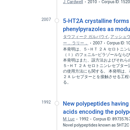
J. Cardwell
2010
Corpus ID: 152
2007
5-HT2A crystalline forms
phenylpyrazoles as modula
タウフィーク ガルバウイ
,
アッシュウ
ー． ラリー，
2007
Corpus ID: 
本発明は、５−ＨＴ ２Ａ セロトニ
（Ｉ）のフェニル−ピラゾールなら
本発明はまた、該方法およびそれら
５−ＨＴ ２Ａ セロトニンレセプタ
の使用方法にも関する。 本発明は
２Ａ レセプターとを接触させる工
る。
1992
New polypeptides having s
acids encoding the polyp
M. Luc
1992
Corpus ID: 8973576
Novel polypeptides known as 5HT2C ha