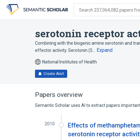
Skip
Skip
Skip
to
to
to
Search 237,064,082 papers from
search
main
account
form
content
menu
serotonin receptor ac
Combining with the biogenic amine serotonin and tra
Expand
effector activity. Serotonin (5…
National Institutes of Health
Create Alert
Papers overview
Semantic Scholar uses AI to extract papers important 
2010
Effects of methamphetam
serotonin receptor activi