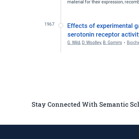
material for their expression, reco
1967
Effects of experimental 
serotonin receptor activity
G. Wild
,
D. Woolley
,
B. Gommi
Bioch
Stay Connected With Semantic Sc