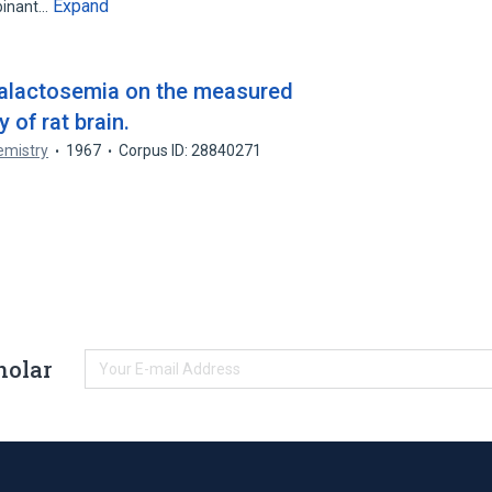
Expand
mbinant…
galactosemia on the measured
 of rat brain.
emistry
1967
Corpus ID: 28840271
holar