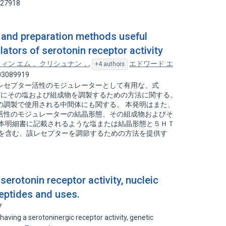
027918
 and preparation methods useful
tors of serotonin receptor activity
ィン エム． クリシュナン，
,
エドワード エ
+4 authors
103089919
ンレセプター活性のモジュレーターとして有用な、式
びにその塩および組成物を調製するための方法に関する。
の調製で使用される中間体にも関する。 本発明はまた、
ー活性のモジュレーターの結晶形態、その組成物およびそ
、本明細書に記載されるような塩または結晶形態と５ＨＴ
程を含む、該レセプターを調節するための方法を提供す
erotonin receptor activity, nucleic
eptides and uses.
7
ving a serotoninergic receptor activity, genetic