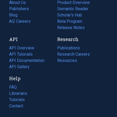
About Us
Product Overview
Publishers
Semantic Reader
Blog
(opens
Scholar's Hub
in
Ai2 Careers
(opens
Beta Program
a
in
Release Notes
new
a
API
Research
tab)
new
tab)
API Overview
Publications
(opens
API Tutorials
in
Research Careers
(opens
API Documentation
(opens
a
in
Resources
(opens
in
API Gallery
new
a
in
a
tab)
new
a
Help
new
tab)
new
tab)
tab)
FAQ
Librarians
Tutorials
Contact