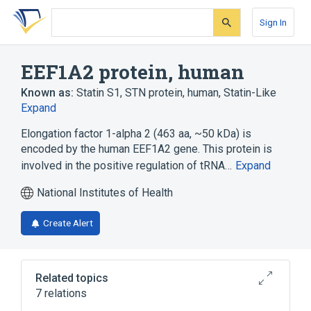
Skip
Skip
Skip
to
to
to
Sign In
search
main
account
form
content
menu
EEF1A2 protein, human
Known as:
Statin S1
,
STN protein, human
,
Statin-Like
Expand
Elongation factor 1-alpha 2 (463 aa, ~50 kDa) is
encoded by the human EEF1A2 gene. This protein is
involved in the positive regulation of tRNA…
Expand
National Institutes of Health
Create Alert
Related topics
7 relations