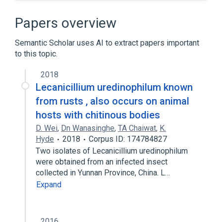
EEF1A1 protein, human
EEF1A2 gene
Guanosine Triphosphate
Papers overview
Phosphohydrolases
Hydrolysis
Semantic Scholar uses AI to extract papers important
to this topic.
Expand
2018
Broader
(
1
)
Lecanicillium uredinophilum known
Peptide Elongation Factor 1
from rusts , also occurs on animal
hosts with chitinous bodies
D. Wei
,
Dn Wanasinghe
,
TA Chaiwat
,
K.
Hyde
2018
Corpus ID: 174784827
Two isolates of Lecanicillium uredinophilum
were obtained from an infected insect
collected in Yunnan Province, China. L…
Expand
2016