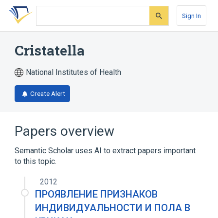
Skip
Skip
Skip
to
to
to
Sign In
search
main
account
form
content
menu
Cristatella
National Institutes of Health
Create Alert
Papers overview
Semantic Scholar uses AI to extract papers important
to this topic.
2012
ПРОЯВЛЕНИЕ ПРИЗНАКОВ
ИНДИВИДУАЛЬНОСТИ И ПОЛА В