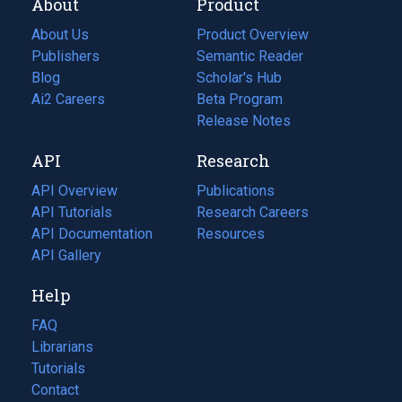
About
Product
About Us
Product Overview
Publishers
Semantic Reader
Blog
(opens
Scholar's Hub
in
Ai2 Careers
(opens
Beta Program
a
in
Release Notes
new
a
API
Research
tab)
new
tab)
API Overview
Publications
(opens
API Tutorials
in
Research Careers
(opens
API Documentation
(opens
a
in
Resources
(opens
in
API Gallery
new
a
in
a
tab)
new
a
Help
new
tab)
new
tab)
tab)
FAQ
Librarians
Tutorials
Contact