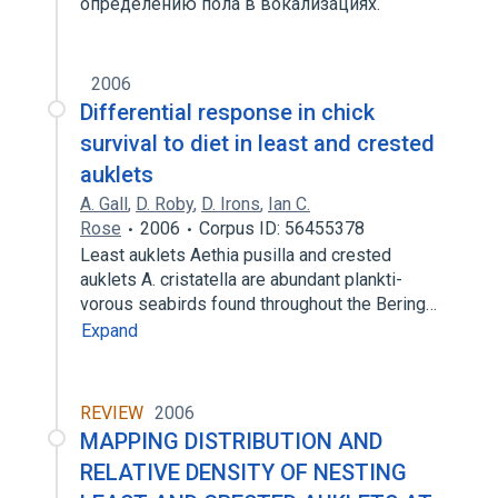
определению пола в вокализациях.
2006
Differential response in chick
survival to diet in least and crested
auklets
A. Gall
,
D. Roby
,
D. Irons
,
Ian C.
Rose
2006
Corpus ID: 56455378
Least auklets Aethia pusilla and crested
auklets A. cristatella are abundant plankti-
vorous seabirds found throughout the Bering…
Expand
REVIEW
2006
MAPPING DISTRIBUTION AND
RELATIVE DENSITY OF NESTING