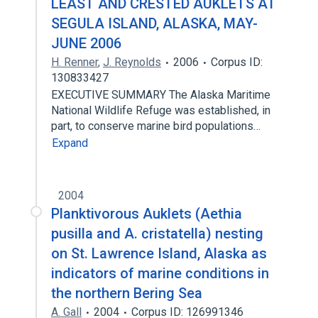
LEAST AND CRESTED AUKLETS AT
SEGULA ISLAND, ALASKA, MAY-
JUNE 2006
H. Renner
,
J. Reynolds
2006
Corpus ID:
130833427
EXECUTIVE SUMMARY The Alaska Maritime
National Wildlife Refuge was established, in
part, to conserve marine bird populations…
Expand
2004
Planktivorous Auklets (Aethia
pusilla and A. cristatella) nesting
on St. Lawrence Island, Alaska as
indicators of marine conditions in
the northern Bering Sea
A. Gall
2004
Corpus ID: 126991346