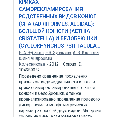
КРИКАХ
САМОРЕКЛАМИРОВАНИЯ
РОДСТВЕННЫХ ВИДОВ КОНЮГ
(CHARADRIIFORMES, ALCIDAE):
БОЛЬШОЙ КОНЮГИ (AETHIA
CRISTATELLA) И БЕЛОБРЮШКИ
(CYCLORHYNCHUS PSITTACULA…
В. А. Зубакин
,
Е.В. Зубакина
,
А. В. Клёнова
,
Юлия Андреевна
Колесникова
2012
Corpus ID:
104359052
Проведено сравнение проявления
признаков индивидуальности и пола в
криках саморекламирования большой
конюги и белобрюшки, а также
проанализировано проявление полового
диморфизма в морфометрических
параметрах особей двух видов. Материал
собран на о-ве Талан (северная часть