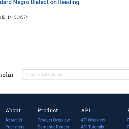
dard Negro Dialect on Reading
s ID: 141564574
holar
About
Product
API
About Us
Product Overview
API Overview
Publishers
Semantic Reader
API Tutorials
i