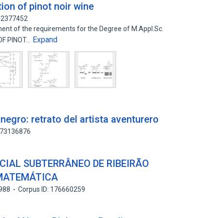
on of pinot noir wine
 82377452
ilment of the requirements for the Degree of M.Appl.Sc.
Expand
OF PINOT…
egro: retrato del artista aventurero
 173136876
IAL SUBTERRÂNEO DE RIBEIRÃO
 MATEMÁTICA
988
Corpus ID: 176660259