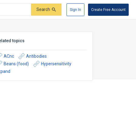
Search
Sign In
Create Free Account
elated topics
ACnc
Antibodies
Beans (food)
Hypersensitivity
xpand