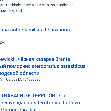
iste realidade de ser o pais com maior indice de
Expand
e nao…
fia sobre famílias de usuários
43241
wickii, чёрная казарка Branta
ый поморник stercorarius parasiticus
ородской области
15
Corpus ID: 134330386
 TRABALHO E TERRITÓRIO: o
 reinvenção dos territórios do Povo
Gurugi, Paraíba