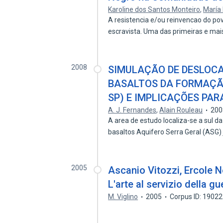
Karoline dos Santos Monteiro
,
María 
A resistencia e/ou reinvencao do pov
escravista. Uma das primeiras e ma
2008
SIMULAÇÃO DE DESLOC
BASALTOS DA FORMAÇÃO
SP) E IMPLICAÇÕES PAR
A. J. Fernandes
,
Alain Rouleau
200
A area de estudo localiza-se a sul da
basaltos Aquifero Serra Geral (ASG)
2005
Ascanio Vitozzi, Ercole Ne
L'arte al servizio della gu
M. Viglino
2005
Corpus ID: 1902