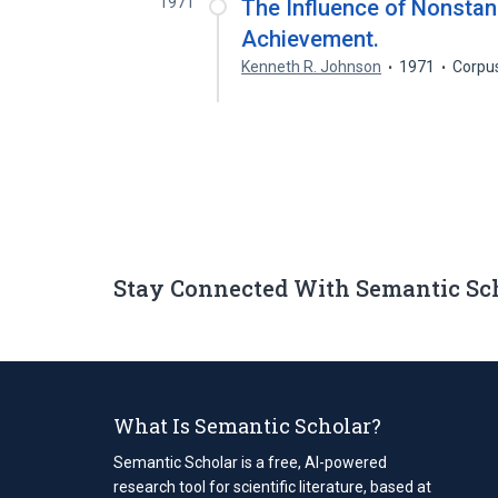
1971
The Influence of Nonstan
Achievement.
Kenneth R. Johnson
1971
Corpu
Stay Connected With Semantic Sc
What Is Semantic Scholar?
Semantic Scholar is a free, AI-powered
research tool for scientific literature, based at