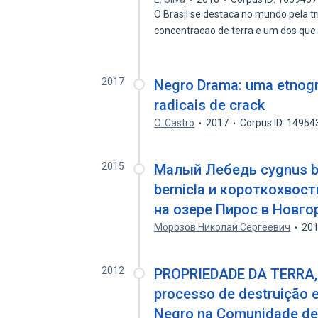
O Brasil se destaca no mundo pela tr
concentracao de terra e um dos qu
2017
Negro Drama: uma etnogra
radicais de crack
O. Castro
2017
Corpus ID: 1495
2015
Малый Лебедь cygnus be
bernicla и короткохвост
на озере Пирос в Новг
Морозов Николай Сергеевич
20
2012
PROPRIEDADE DA TERRA,
processo de destruição e
Negro na Comunidade de 