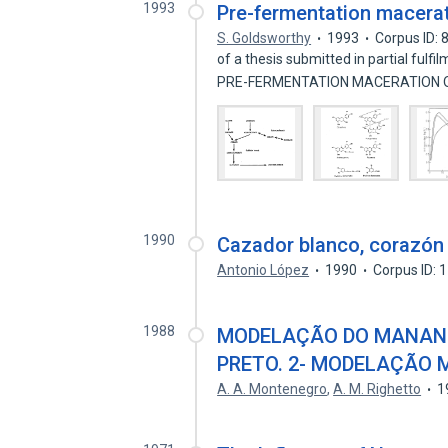
1993
Pre-fermentation macerati
S. Goldsworthy
1993
Corpus ID:
of a thesis submitted in partial fulf
PRE-FERMENTATION MACERATION 
1990
Cazador blanco, corazón n
Antonio López
1990
Corpus ID:
1988
MODELAÇÃO DO MANANC
PRETO. 2- MODELAÇÃO
A. A. Montenegro
,
A. M. Righetto
1