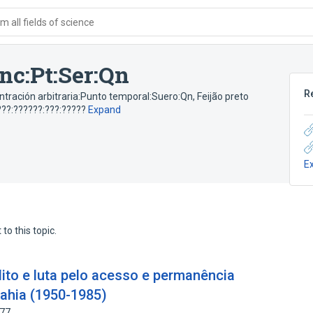
 all fields of science
nc:Pt:Ser:Qn
R
entración arbitraria:Punto temporal:Suero:Qn
,
Feijão preto
???:??????:???:?????
Expand
E
to this topic.
ito e luta pelo acesso e permanência
Bahia (1950-1985)
777