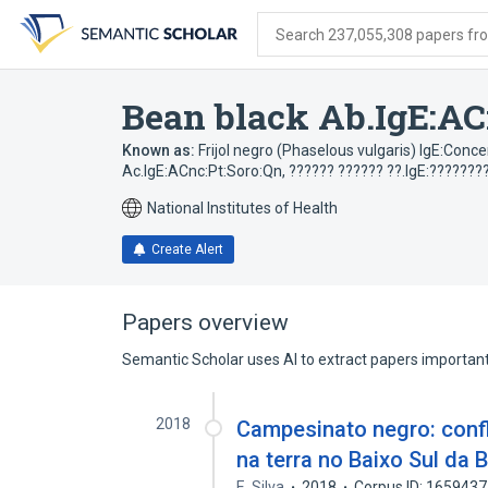
Skip
Skip
Skip
to
to
to
Search 237,055,308 papers from
search
main
account
form
content
menu
Bean black Ab.IgE:AC
Known as:
Frijol negro (Phaselous vulgaris) IgE:Conc
Ac.IgE:ACnc:Pt:Soro:Qn
,
?????? ?????? ??.IgE:???????
National Institutes of Health
Create Alert
Papers overview
Semantic Scholar uses AI to extract papers important 
2018
Campesinato negro: confl
na terra no Baixo Sul da 
E. Silva
2018
Corpus ID: 165943