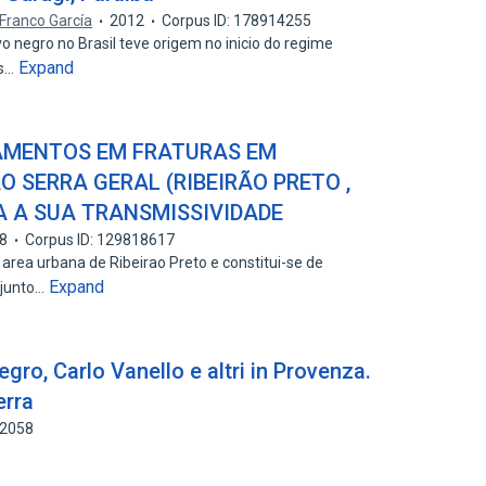
Franco García
2012
Corpus ID: 178914255
o negro no Brasil teve origem no inicio do regime
Expand
is…
AMENTOS EM FRATURAS EM
 SERRA GERAL (RIBEIRÃO PRETO ,
A A SUA TRANSMISSIVIDADE
8
Corpus ID: 129818617
 area urbana de Ribeirao Preto e constitui-se de
Expand
 junto…
gro, Carlo Vanello e altri in Provenza.
erra
22058