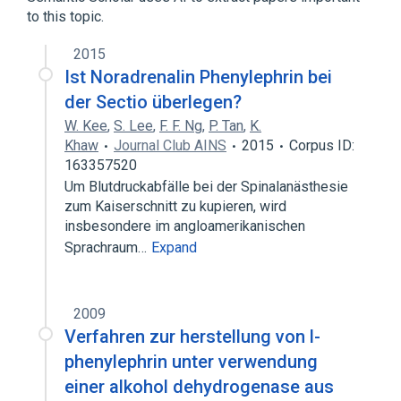
to this topic.
2015
Ist Noradrenalin Phenylephrin bei
der Sectio überlegen?
W. Kee
,
S. Lee
,
F. F. Ng
,
P. Tan
,
K.
Khaw
Journal Club AINS
2015
Corpus ID:
163357520
Um Blutdruckabfälle bei der Spinalanästhesie
zum Kaiserschnitt zu kupieren, wird
insbesondere im angloamerikanischen
Sprachraum…
Expand
2009
Verfahren zur herstellung von l-
phenylephrin unter verwendung
einer alkohol dehydrogenase aus