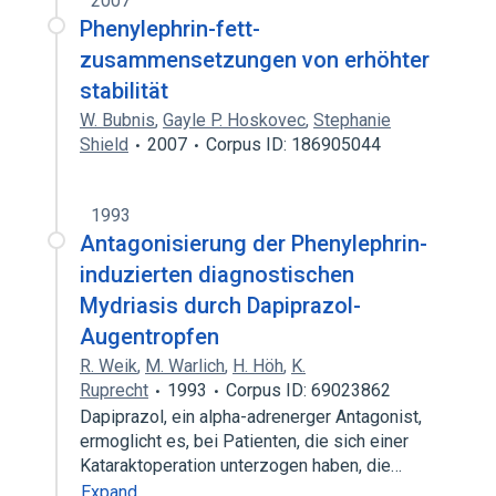
2007
Phenylephrin-fett-
zusammensetzungen von erhöhter
stabilität
W. Bubnis
,
Gayle P. Hoskovec
,
Stephanie
Shield
2007
Corpus ID: 186905044
1993
Antagonisierung der Phenylephrin-
induzierten diagnostischen
Mydriasis durch Dapiprazol-
Augentropfen
R. Weik
,
M. Warlich
,
H. Höh
,
K.
Ruprecht
1993
Corpus ID: 69023862
Dapiprazol, ein alpha-adrenerger Antagonist,
ermoglicht es, bei Patienten, die sich einer
Kataraktoperation unterzogen haben, die…
Expand