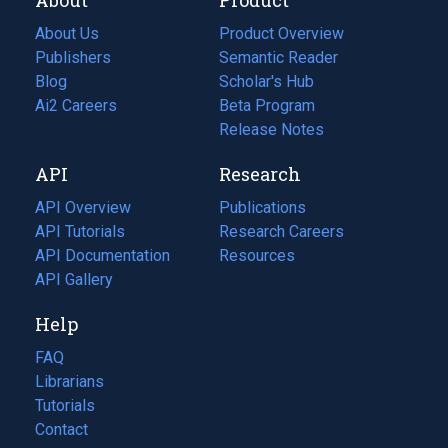
About Us
Product Overview
Publishers
Semantic Reader
Blog
(opens
Scholar's Hub
in
Ai2 Careers
(opens
Beta Program
a
in
Release Notes
new
a
API
Research
tab)
new
tab)
API Overview
Publications
(opens
API Tutorials
in
Research Careers
(opens
API Documentation
(opens
a
in
Resources
(opens
in
API Gallery
new
a
in
a
tab)
new
a
Help
new
tab)
new
tab)
tab)
FAQ
Librarians
Tutorials
Contact