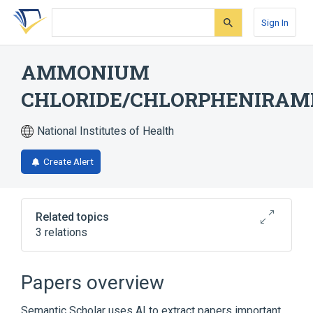
Skip
Skip
Skip
to
to
to
Sign In
search
main
account
form
content
menu
AMMONIUM
CHLORIDE/CHLORPHENIRA
National Institutes of Health
Create Alert
Related topics
3 relations
Ammonium Chloride
Chlorpheniramine
Dextromethorphan
Papers overview
Semantic Scholar uses AI to extract papers important