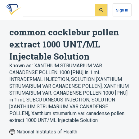
Skip
Skip
Skip
to
to
to
Sign In
search
main
account
form
content
menu
common cocklebur pollen
extract 1000 UNT/ML
Injectable Solution
Known as:
XANTHIUM STRUMARIUM VAR.
CANADENSE POLLEN 1000 [PNU] in 1 mL
INTRADERMAL INJECTION, SOLUTION [XANTHIUM
STRUMARIUM VAR CANADENSE POLLEN]
,
XANTHIUM
STRUMARIUM VAR. CANADENSE POLLEN 1000 [PNU]
in 1 mL SUBCUTANEOUS INJECTION, SOLUTION
[XANTHIUM STRUMARIUM VAR CANADENSE
POLLEN]
,
Xanthium strumarium var. canadense pollen
extract 1000 UNT/ML Injectable Solution
National Institutes of Health