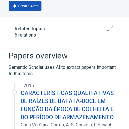
Create Alert
Related topics
6 relations
Hydrochloric Acid
Injectable Solution
Sodium Bicarbonate
Sodium Chloride
Papers overview
Expand
Semantic Scholar uses AI to extract papers important
to this topic.
2015
CARACTERÍSTICAS QUALITATIVAS
DE RAÍZES DE BATATA-DOCE EM
FUNÇÃO DA ÉPOCA DE COLHEITA E
DO PERÍODO DE ARMAZENAMENTO
Carla Verônica Corrêa
,
A. S. Gouveia
,
Leticia A.