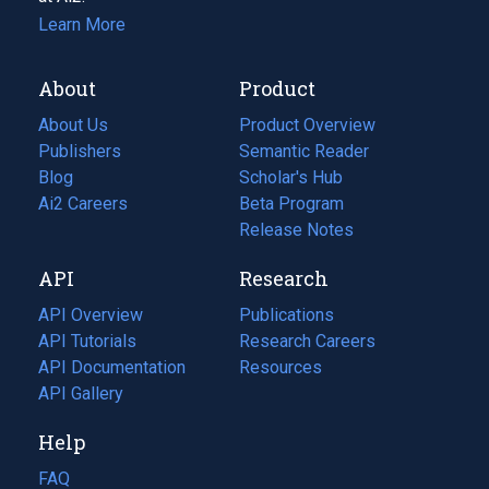
Learn More
About
Product
About Us
Product Overview
Publishers
Semantic Reader
Blog
(opens
Scholar's Hub
in
Ai2 Careers
(opens
Beta Program
a
in
Release Notes
new
a
API
Research
tab)
new
tab)
API Overview
Publications
(opens
API Tutorials
in
Research Careers
(opens
API Documentation
(opens
a
in
Resources
(opens
in
API Gallery
new
a
in
a
tab)
new
a
Help
new
tab)
new
tab)
tab)
FAQ