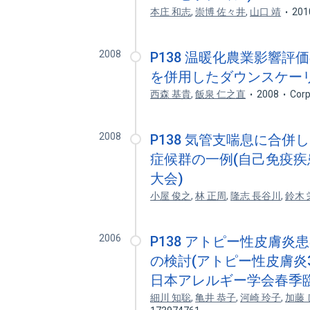
本庄 和志
,
崇博 佐々井
,
山口 靖
201
2008
P138 温暖化農業影響評
を併用したダウンスケー
西森 基貴
,
飯泉 仁之直
2008
Corp
2008
P138 気管支喘息に合
症候群の一例(自己免疫疾
大会)
小屋 俊之
,
林 正周
,
隆志 長谷川
,
鈴木 
2006
P138 アトピー性皮膚
の検討(アトピー性皮膚炎3
日本アレルギー学会春季
細川 知聡
,
亀井 恭子
,
河崎 玲子
,
加藤