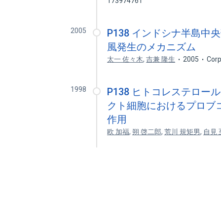
173974761
2005
P138 インドシナ半島
風発生のメカニズム
太一 佐々木
,
吉兼 隆生
2005
Corp
1998
P138 ヒトコレステロー
クト細胞におけるプロブコ
作用
欧 加福
,
朔 啓二郎
,
荒川 規矩男
,
自見 