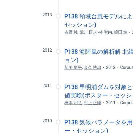
2013
P138 領域台風モデルに
セッション)
吉野 純
,
荒川 悟
,
小林 智尚
,
嶋田 進
2012
P138 海陸風の解析解 
ョン)
新美 昂平
,
金久 博忠
2012
Corpus
2011
P138 早明浦ダムを対
値実験(ポスター・セッシ
橋本 明弘
,
村上 正隆
2011
Corpus
2010
P138 気候パラメータ
ー・セッション)