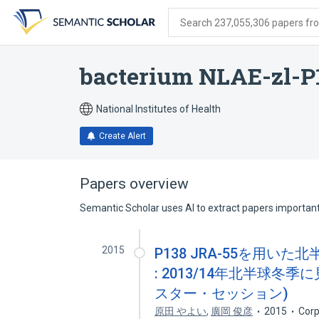
Skip
Skip
Skip
to
to
to
Search 237,055,306 papers from
search
main
account
form
content
menu
bacterium NLAE-zl-P
National Institutes of Health
Create Alert
Papers overview
Semantic Scholar uses AI to extract papers important 
2015
P138 JRA-55を用
: 2013/14年北半球
スター・セッション)
原田 やよい
,
廣岡 俊彦
2015
Corp