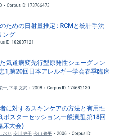
0
Corpus ID: 173766473
価のための日射量推定 : RCMと統計手法
リング
us ID: 182837121
併した気道病変先行型原発性シェーグレン
患1,第20回日本アレルギー学会春季臨床
栄一
,
下条 文武
2008
Corpus ID: 174682130
炎患者に対するスキンケアの方法と有用性
,ポスターセッション,一般演題,第18回
臨床大会)
 しおり
,
安川 史子
,
今山 修平
2006
Corpus ID: