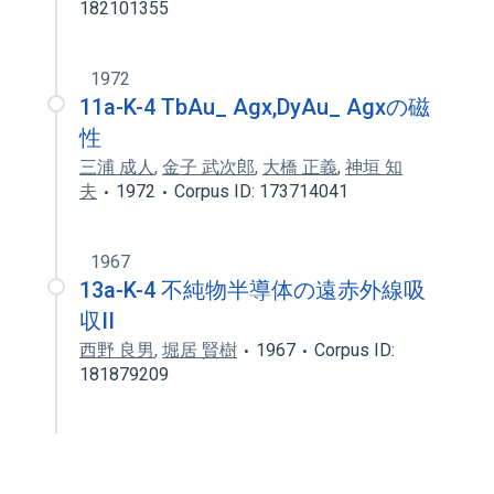
182101355
1972
11a-K-4 TbAu_ Agx,DyAu_ Agxの磁
性
三浦 成人
,
金子 武次郎
,
大橋 正義
,
神垣 知
夫
1972
Corpus ID: 173714041
1967
13a-K-4 不純物半導体の遠赤外線吸
収II
西野 良男
,
堀居 賢樹
1967
Corpus ID:
181879209