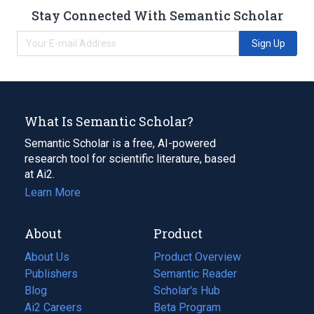
Stay Connected With Semantic Scholar
Sign Up
What Is Semantic Scholar?
Semantic Scholar is a free, AI-powered
research tool for scientific literature, based
at Ai2.
Learn More
About
Product
About Us
Product Overview
Publishers
Semantic Reader
Blog
(opens
Scholar's Hub
in
Ai2 Careers
(opens
Beta Program