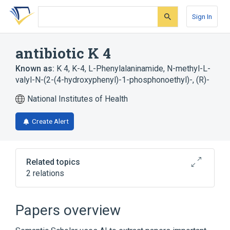
Skip
Skip
Skip
to
to
to
Sign In
search
main
account
form
content
menu
antibiotic K 4
Known as:
K 4
,
K-4
,
L-Phenylalaninamide, N-methyl-L-
valyl-N-(2-(4-hydroxyphenyl)-1-phosphonoethyl)-, (R)-
National Institutes of Health
Create Alert
Related topics
2 relations
Broader
(
1
)
Papers overview
Dipeptides