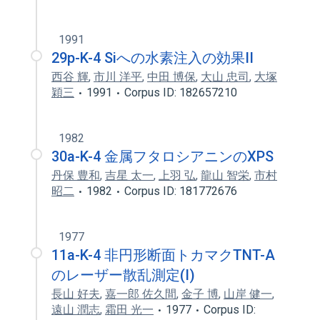
1991
29p-K-4 Siへの水素注入の効果II
西谷 輝
,
市川 洋平
,
中田 博保
,
大山 忠司
,
大塚
穎三
1991
Corpus ID: 182657210
1982
30a-K-4 金属フタロシアニンのXPS
丹保 豊和
,
吉星 太一
,
上羽 弘
,
龍山 智栄
,
市村
昭二
1982
Corpus ID: 181772676
1977
11a-K-4 非円形断面トカマクTNT-A
のレーザー散乱測定(I)
長山 好夫
,
嘉一郎 佐久間
,
金子 博
,
山岸 健一
,
遠山 潤志
,
霜田 光一
1977
Corpus ID: