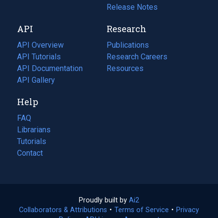
a
in
Release Notes
new
a
API
Research
tab)
new
tab)
API Overview
Publications
(opens
API Tutorials
in
Research Careers
(opens
API Documentation
(opens
a
in
Resources
(opens
in
API Gallery
new
a
in
a
tab)
new
a
Help
new
tab)
new
tab)
tab)
FAQ
Librarians
Tutorials
Contact
Proudly built by
Ai2
(opens
Collaborators & Attributions
•
Terms of Service
in
(opens
•
Privacy