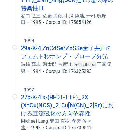
TTF)_2NH_4Hg(SCN)_4の超伝導の
特異性III
谷口 弘三
,
佐藤 博彦
,
中澤 康浩
,
一司 鹿野
田
1995
Corpus ID: 175854126
1994
29a-K-4 ZnCdSe/ZnSSe量子井戸の
フェムト秒ポンプ・プローブ分光
時崎 高志
,
源太郎 古賀野
,
三露 常
+4 authors
男
1994
Corpus ID: 176325293
1992
27p-K-4 κ-(BEDT-TTF)_2X
(X=Cu(NCS)_2, Cu[N(CN)_2]Br)にお
ける直流磁化の方向依存性
Michael Lang
,
豊田 直樹
,
孝彦 佐々
木
1992
Corpus ID: 174739611