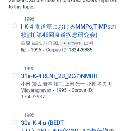
Semantic Scholar uses AI to extract papers important
to this topic.
Narrower
(
1
)
1996
I5-B1
l-K-4 食道癌におけるMMPs,TIMPsの
検討( 第49回食道疾患研究会)
西脇 巨記
,
片岡 誠
,
正岡
+6 authors
昭
1996
Corpus ID: 182476885
1995
31a-K-4 RENi_2B_2CのNMRII
小田 知弘
,
岩本 雄二
,
上田 光一
,
小原 孝夫
,
R.
Vijayaraghavan
1995
Corpus ID:
175072937
1995
30a-K-4 α-(BEDT-