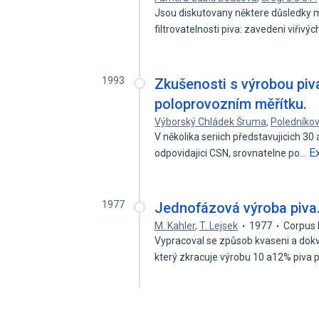
Jsou diskutovany některe důsledky m
filtrovatelnosti piva: zavedeni viřivý
1993
Zkušenosti s výrobou piv
poloprovozním měřítku.
Výborský Chládek Šruma
,
Poledníková
V několika seriich představujicich 30
E
odpovidajici CSN, srovnatelne po…
1977
Jednofázová výroba piva
M. Kahler
,
T. Lejsek
1977
Corpus 
Vypracoval se způsob kvaseni a dokv
který zkracuje výrobu 10 a12% piva