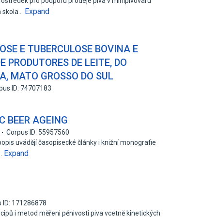
středek pro podporu prodeje piva v minipivovaru
Expand
a skola…
OSE E TUBERCULOSE BOVINA E
E PRODUTORES DE LEITE, DO
BA, MATO GROSSO DO SUL
pus ID: 74707183
C BEER AGEING
Corpus ID: 55957560
ž popis uvádějí časopisecké články i knižní monografie
Expand
c…
 ID: 171286878
ncipů i metod měřeni pěnivosti piva vcetně kinetických