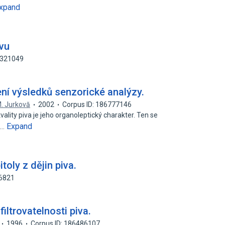
xpand
ivu
4321049
í výsledků senzorické analýzy.
. Jurkovă
2002
Corpus ID: 186777146
vality piva je jeho organoleptický charakter. Ten se
Expand
i…
toly z dějin piva.
06821
iltrovatelnosti piva.
1996
Corpus ID: 186486107