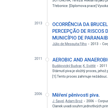
SOTONOVA, Tereza. Reklama jako pro
Třebonice. [Diplomova prace] Vysok
2013
OCORRÊNCIA DA BRUCEL
PERCEPÇÃO DE RISCOS D
MUNICÍPIO DE PARANAI
Júlio de Mesquita Filho
2013
Cor
2011
AEROBIC AND ANAEROBI
Budějovický Budvar
,
K. Světlé
2011
Stárnutí piva je složitý proces, jeho
[1].Tento proces zahrnuje nežádou
2006
Měření pěnivosti piva.
J. Šavel
,
Adam Brož
2006
Corpus
Clanek uvadi souhrn jednotlivých pri