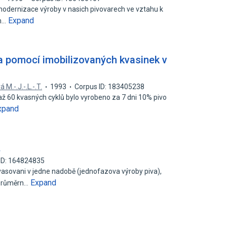
odernizace výroby v nasich pivovarech ve vztahu k
Expand
ch…
a pomocí imobilizovaných kvasinek v
 M.-.J.-.L.-.T.
1993
Corpus ID: 183405238
 až 60 kvasných cyklů bylo vyrobeno za 7 dni 10% pivo
xpand
.
ID: 164824835
asovani v jedne nadobě (jednofazova výroby piva),
Expand
 průměrn…