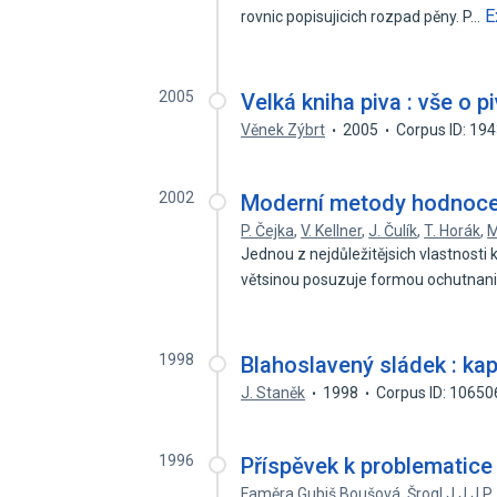
E
rovnic popisujicich rozpad pěny. P…
2005
Velká kniha piva : vše o p
Věnek Zýbrt
2005
Corpus ID: 19
2002
Moderní metody hodnocen
P. Čejka
,
V. Kellner
,
J. Čulík
,
T. Horák
,
M
Jednou z nejdůležitějsich vlastnosti k
větsinou posuzuje formou ochutnan
1998
Blahoslavený sládek : kapi
J. Staněk
1998
Corpus ID: 1065
1996
Příspěvek k problematice f
Faměra Gubiš Boušová
,
Šrogl J.J.J.P.