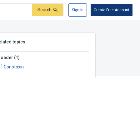
Search
Sign In
Create Free Account
elated topics
roader
(
1
)
Conotoxin