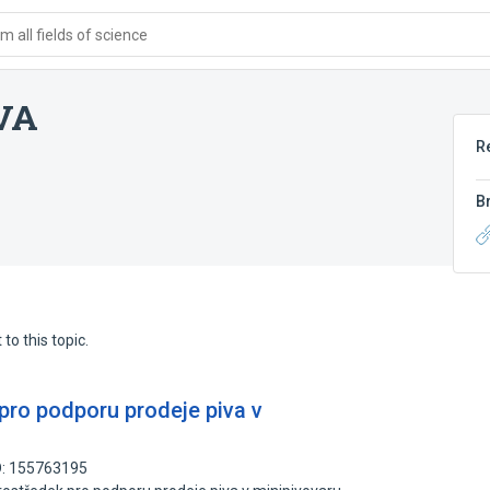
 all fields of science
VA
R
B
to this topic.
pro podporu prodeje piva v
D: 155763195