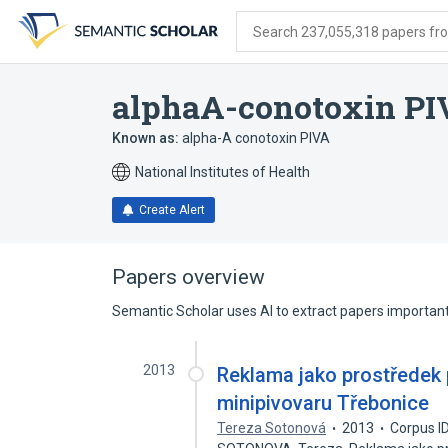
Skip
Skip
Skip
to
to
to
Search 237,055,318 papers from
search
main
account
form
content
menu
alphaA-conotoxin PI
Known as:
alpha-A conotoxin PIVA
National Institutes of Health
Create Alert
Papers overview
Semantic Scholar uses AI to extract papers important 
2013
Reklama jako prostředek 
minipivovaru Třebonice
Tereza Sotonová
2013
Corpus I