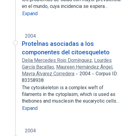
en el mundo, cuya incidencia se espera…
Expand
2004
ProteÌnas asociadas a los
componentes del citoesqueleto
Delia Mercedes Rojo Domínguez
,
Lourdes
García Bacallao
,
Maureen Hernández Ángel
,
Mayra Álvarez Corredera
2004
Corpus ID:
83358938
The cytoskeleton is a complex weft of
filaments in the cytoplasm, which is used as
thebones and musclesin the eucaryotic cells…
Expand
2004