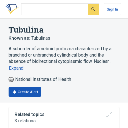
Skip
Skip
Skip
to
to
to
Sign In
search
main
account
form
content
menu
Tubulina
Known as:
Tubulinas
A suborder of ameboid protozoa characterized by a
branched or unbranched cylindrical body and the
absence of bidirectional cytoplasmic flow. Nuclear…
Expand
National Institutes of Health
Create Alert
Related topics
3 relations