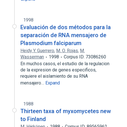
1998
Evaluación de dos métodos para la
separación de RNA mensajero de
Plasmodium falciparum
Heidy Y. Guerrero
,
M. O. Rojas
,
M.
Wasserman
1998
Corpus ID: 73086260
En muchos casos, el estudio de la regulacion
de la expresion de genes especificos,
requiere el aislamiento de su RNA
mensajero…
Expand
1988
Thirteen taxa of myxomycetes new
to Finland
M. Härkönen
1988
Corpus ID: 89565962