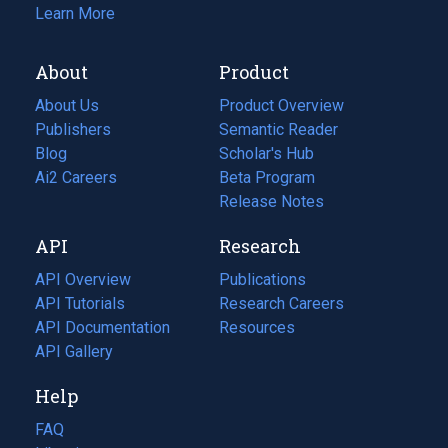
Learn More
About
Product
About Us
Product Overview
Publishers
Semantic Reader
Blog
(opens
Scholar's Hub
in
Ai2 Careers
(opens
Beta Program
a
in
Release Notes
new
a
API
Research
tab)
new
tab)
API Overview
Publications
(opens
API Tutorials
in
Research Careers
(opens
API Documentation
(opens
a
in
Resources
(opens
in
API Gallery
new
a
in
a
tab)
new
a
Help
new
tab)
new
tab)
tab)
FAQ