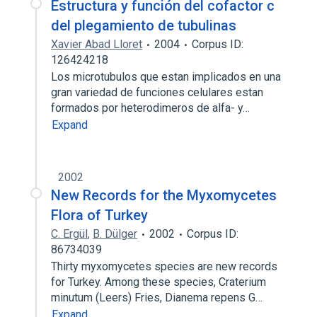
Estructura y función del cofactor c
del plegamiento de tubulinas
Xavier Abad Lloret
2004
Corpus ID:
126424218
Los microtubulos que estan implicados en una
gran variedad de funciones celulares estan
formados por heterodimeros de alfa- y…
Expand
2002
New Records for the Myxomycetes
Flora of Turkey
C. Ergül
,
B. Dülger
2002
Corpus ID:
86734039
Thirty myxomycetes species are new records
for Turkey. Among these species, Craterium
minutum (Leers) Fries, Dianema repens G…
Expand