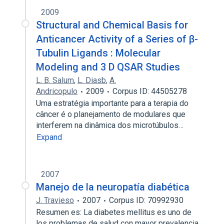
2009
Structural and Chemical Basis for
Anticancer Activity of a Series of β-
Tubulin Ligands : Molecular
Modeling and 3 D QSAR Studies
L. B. Salum
,
L. Diasb
,
A.
Andricopulo
2009
Corpus ID: 44505278
Uma estratégia importante para a terapia do
câncer é o planejamento de modulares que
interferem na dinâmica dos microtúbulos…
Expand
2007
Manejo de la neuropatía diabética
J. Travieso
2007
Corpus ID: 70992930
Resumen es: La diabetes mellitus es uno de
los problemas de salud con mayor prevalencia