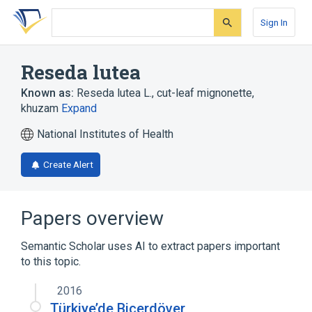
Skip
Skip
Skip
to
to
to
Sign In
search
main
account
form
content
menu
Reseda lutea
Known as:
Reseda lutea L.
,
cut-leaf mignonette
,
khuzam
Expand
National Institutes of Health
Create Alert
Papers overview
Semantic Scholar uses AI to extract papers important
to this topic.
2016
Türkiye’de Biçerdöver