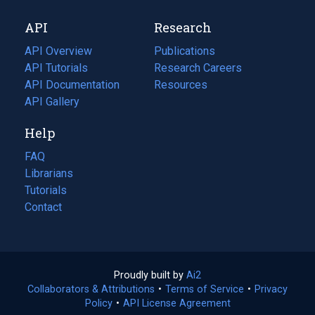
new
a
API
Research
tab)
new
tab)
API Overview
Publications
(opens
API Tutorials
in
Research Careers
(opens
API Documentation
(opens
a
in
Resources
(opens
in
API Gallery
new
a
in
a
tab)
new
a
Help
new
tab)
new
tab)
tab)
FAQ
Librarians
Tutorials
Contact
Proudly built by
Ai2
(opens
Collaborators & Attributions
•
Terms of Service
in
(opens
•
Privacy
Policy
(opens
•
API License Agreement
a
in