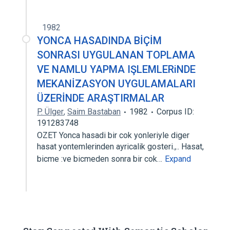
1982
YONCA HASADINDA BİÇİM
SONRASI UYGULANAN TOPLAMA
VE NAMLU YAPMA IŞLEMLERiNDE
MEKANİZASYON UYGULAMALARI
ÜZERİNDE ARAŞTIRMALAR
P. Ülger
,
Saim Bastaban
1982
Corpus ID:
191283748
OZET Yonca hasadi bir cok yonleriyle diger
hasat yontemlerinden ayricalik gosteri.,.. Hasat,
bicme :ve bicmeden sonra bir cok…
Expand