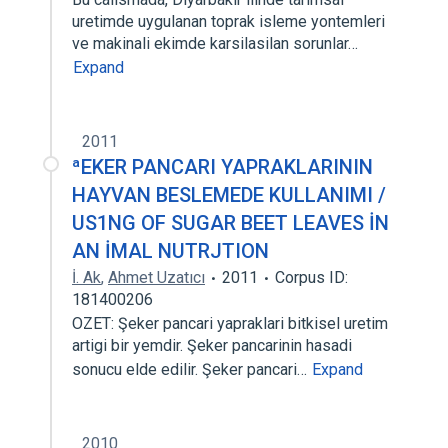
uretimde uygulanan toprak isleme yontemleri
ve makinali ekimde karsilasilan sorunlar…
Expand
2011
ªEKER PANCARI YAPRAKLARININ
HAYVAN BESLEMEDE KULLANIMI /
US1NG OF SUGAR BEET LEAVES İN
AN İMAL NUTRJTION
İ. Ak
,
Ahmet Uzatıcı
2011
Corpus ID:
181400206
OZET: Şeker pancari yapraklari bitkisel uretim
artigi bir yemdir. Şeker pancarinin hasadi
sonucu elde edilir. Şeker pancari…
Expand
2010