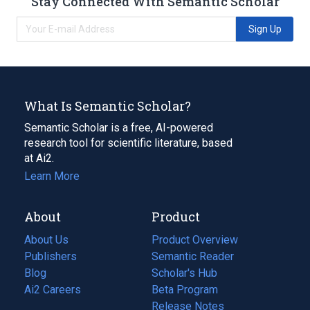
Stay Connected With Semantic Scholar
Sign Up
What Is Semantic Scholar?
Semantic Scholar is a free, AI-powered
research tool for scientific literature, based
at Ai2.
Learn More
About
Product
About Us
Product Overview
Publishers
Semantic Reader
Blog
(opens
Scholar's Hub
in
Ai2 Careers
(opens
Beta Program
a
in
Release Notes