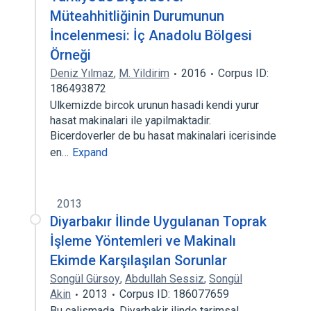
Müteahhitliğinin Durumunun
İncelenmesi: İç Anadolu Bölgesi
Örneği
Deniz Yılmaz
,
M. Yildirim
2016
Corpus ID:
186493872
Ulkemizde bircok urunun hasadi kendi yurur
hasat makinalari ile yapilmaktadir.
Bicerdoverler de bu hasat makinalari icerisinde
en…
Expand
2013
Diyarbakır İlinde Uygulanan Toprak
İşleme Yöntemleri ve Makinalı
Ekimde Karşılaşılan Sorunlar
Songül Gürsoy
,
Abdullah Sessiz
,
Songül
Akin
2013
Corpus ID: 186077659
Bu calismada, Diyarbakir ilinde tarimsal