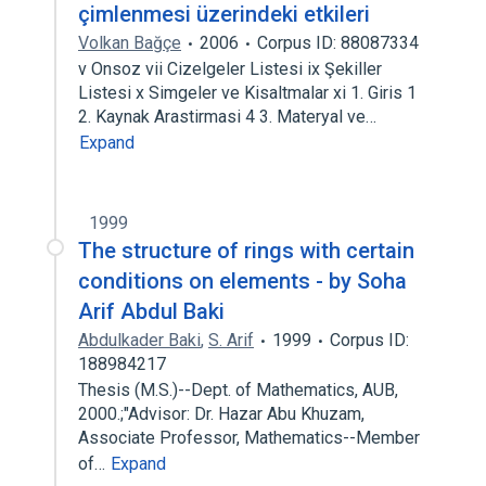
çimlenmesi üzerindeki etkileri
Volkan Bağçe
2006
Corpus ID: 88087334
v Onsoz vii Cizelgeler Listesi ix Şekiller
Listesi x Simgeler ve Kisaltmalar xi 1. Giris 1
2. Kaynak Arastirmasi 4 3. Materyal ve…
Expand
1999
The structure of rings with certain
conditions on elements - by Soha
Arif Abdul Baki
Abdulkader Baki
,
S. Arif
1999
Corpus ID:
188984217
Thesis (M.S.)--Dept. of Mathematics, AUB,
2000.;"Advisor: Dr. Hazar Abu Khuzam,
Associate Professor, Mathematics--Member
of…
Expand