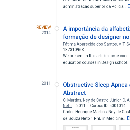
E
administracao superior da Policia…
REVIEW
A importância da alfabeti
2014
formação de designer no 
Fátima Aparecida dos Santos
,
V. T. 
187310963
We present in this article some consi
education courses in Design school
2011
Obstructive Sleep Apnea 
Abstract
C. Martins
,
Ney de Castro Júnior
,
O. A
Neto
2011
Corpus ID: 5001014
Carlos Henrique Martins, Ney de Cas
E
de Souza Neto 1 PhD in Medicine…