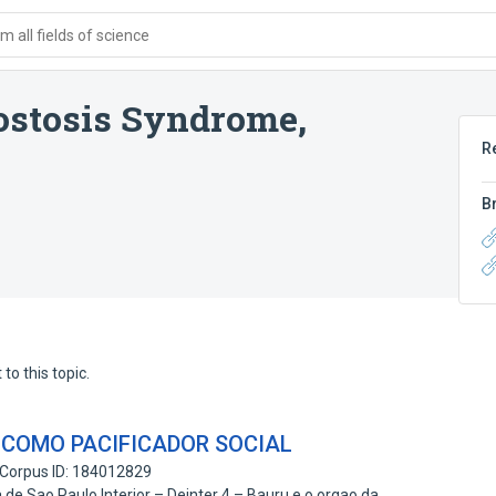
 all fields of science
ostosis Syndrome,
R
B
to this topic.
A COMO PACIFICADOR SOCIAL
Corpus ID: 184012829
 de Sao Paulo Interior – Deinter 4 – Bauru e o orgao da