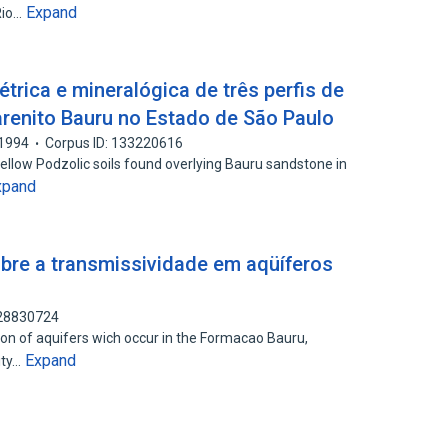
Expand
Rio…
trica e mineralógica de três perfis de
renito Bauru no Estado de São Paulo
1994
Corpus ID: 133220616
llow Podzolic soils found overlying Bauru sandstone in
xpand
re a transmissividade em aqüíferos
128830724
ion of aquifers wich occur in the Formacao Bauru,
Expand
ity…