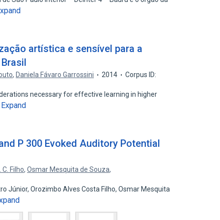
xpand
zação artística e sensível para a
Brasil
Souto
,
Daniela Fávaro Garrossini
2014
Corpus ID:
derations necessary for effective learning in higher
Expand
…
and P 300 Evoked Auditory Potential
. C. Filho
,
Osmar Mesquita de Souza
,
tro Júnior, Orozimbo Alves Costa Filho, Osmar Mesquita
xpand