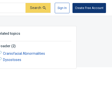
Search
Sign In
Create Free Account
elated topics
roader
(
2
)
Craniofacial Abnormalities
Dysostoses