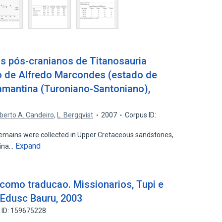
os pós-cranianos de Titanosauria
o de Alfredo Marcondes (estado de
amantina (Turoniano-Santoniano),
berto A. Candeiro
,
L. Bergqvist
2007
Corpus ID:
remains were collected in Upper Cretaceous sandstones,
Expand
tina…
 como traducao. Missionarios, Tupi e
, Edusc Bauru, 2003
 ID: 159675228