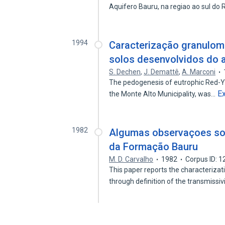
Aquifero Bauru, na regiao ao sul do 
1994
Caracterização granulomé
solos desenvolvidos do a
S. Dechen
,
J. Demattê
,
A. Marconi
The pedogenesis of eutrophic Red-Ye
E
the Monte Alto Municipality, was…
1982
Algumas observaçoes sob
da Formação Bauru
M. D. Carvalho
1982
Corpus ID: 
This paper reports the characterizat
through definition of the transmissiv