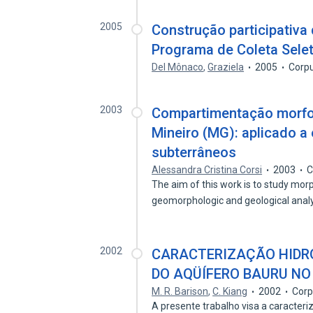
2005
Construção participativa
Programa de Coleta Selet
Del Mônaco
,
Graziela
2005
Corpu
2003
Compartimentação morfoe
Mineiro (MG): aplicado a
subterrâneos
Alessandra Cristina Corsi
2003
C
The aim of this work is to study mo
geomorphologic and geological ana
2002
CARACTERIZAÇÃO HIDR
DO AQÜÍFERO BAURU NO
M. R. Barison
,
C. Kiang
2002
Corp
A presente trabalho visa a caracter