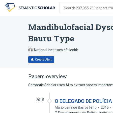
Skip
Skip
Skip
to
to
to
Search 237,055,260 papers from
search
main
account
form
content
menu
Mandibulofacial Dys
Bauru Type
National Institutes of Health
Create Alert
Papers overview
Semantic Scholar uses AI to extract papers important 
2015
O DELEGADO DE POLÍCI
Mário Leite de Barros Filho
2015
O Departamento de Policia Judiciaria