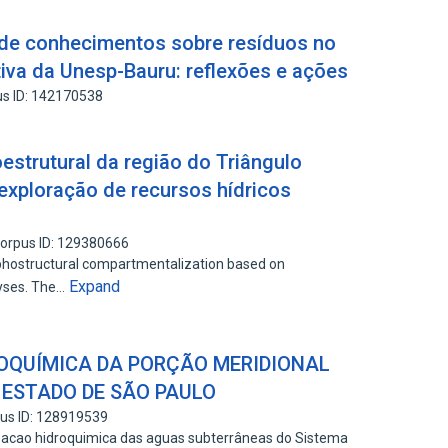
 de conhecimentos sobre resíduos no
iva da Unesp-Bauru: reflexões e ações
s ID: 142170538
strutural da região do Triângulo
 exploração de recursos hídricos
orpus ID: 129380666
rphostructural compartmentalization based on
Expand
lyses. The…
OQUÍMICA DA PORÇÃO MERIDIONAL
 ESTADO DE SÃO PAULO
us ID: 128919539
izacao hidroquimica das aguas subterrâneas do Sistema