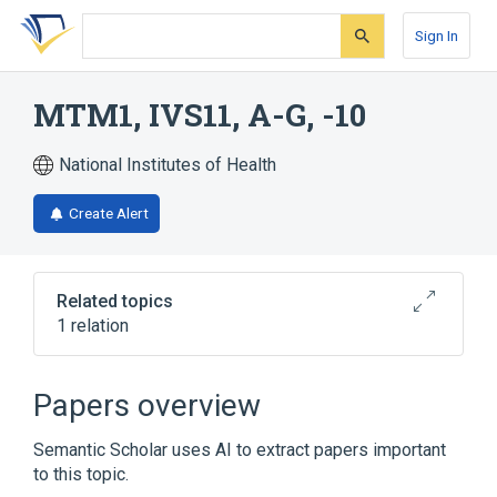
Skip
Skip
Skip
to
to
to
Sign In
search
main
account
form
content
menu
MTM1, IVS11, A-G, -10
National Institutes of Health
Create Alert
Related topics
1 relation
X-linked centronuclear myopathy
Papers overview
Semantic Scholar uses AI to extract papers important
to this topic.