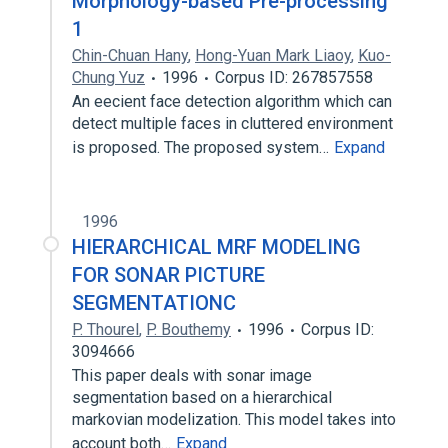
Morphology-based Pre-processing
1
Chin-Chuan Hany
,
Hong-Yuan Mark Liaoy
,
Kuo-
Chung Yuz
1996
Corpus ID: 267857558
An eecient face detection algorithm which can
detect multiple faces in cluttered environment
is proposed. The proposed system…
Expand
1996
HIERARCHICAL MRF MODELING
FOR SONAR PICTURE
SEGMENTATIONC
P. Thourel
,
P. Bouthemy
1996
Corpus ID:
3094666
This paper deals with sonar image
segmentation based on a hierarchical
markovian modelization. This model takes into
account both…
Expand