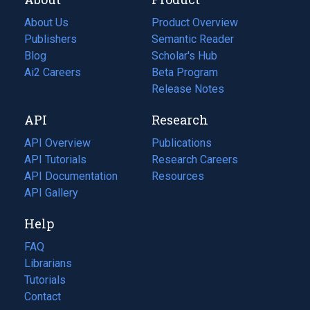
About Us
Product Overview
Publishers
Semantic Reader
Blog
(opens
Scholar's Hub
in
Ai2 Careers
(opens
Beta Program
a
in
Release Notes
new
a
API
Research
tab)
new
tab)
API Overview
Publications
(opens
API Tutorials
in
Research Careers
(opens
API Documentation
(opens
a
in
Resources
(opens
in
API Gallery
new
a
in
a
tab)
new
a
Help
new
tab)
new
tab)
tab)
FAQ
Librarians
Tutorials
Contact