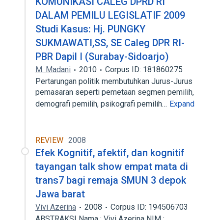
KOMUNIKASI CALEG DPRD RI
DALAM PEMILU LEGISLATIF 2009
Studi Kasus: Hj. PUNGKY
SUKMAWATI,SS, SE Caleg DPR RI-
PBR Dapil I (Surabay-Sidoarjo)
M. Madani
2010
Corpus ID: 181860275
Pertarungan politik membutuhkan Jurus-Jurus
pemasaran seperti pemetaan segmen pemilih,
demografi pemilih, psikografi pemilih…
Expand
REVIEW
2008
Efek Kognitif, afektif, dan kognitif
tayangan talk show empat mata di
trans7 bagi remaja SMUN 3 depok
Jawa barat
Vivi Azerina
2008
Corpus ID: 194506703
ABSTRAKSI Nama : Vivi Azerina NIM :