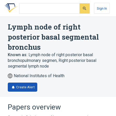
Skip
Skip
Skip
to
to
to
Sign In
search
main
account
form
content
menu
Lymph node of right
posterior basal segmental
bronchus
Known as:
Lymph node of right posterior basal
bronchopulmonary segmen
,
Right posterior basal
segmental lymph node
National Institutes of Health
Create Alert
Papers overview