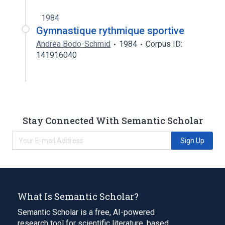
1984
Gymnastique rythmique sportive
Andréa Bodo-Schmid
1984
Corpus ID:
141916040
Stay Connected With Semantic Scholar
Sign Up
What Is Semantic Scholar?
Semantic Scholar is a free, AI-powered
research tool for scientific literature, based