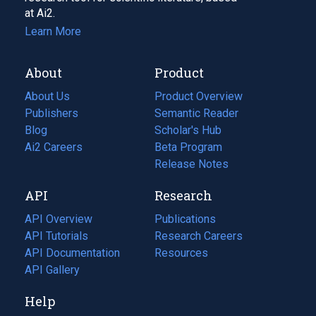
at Ai2.
Learn More
About
Product
About Us
Product Overview
Publishers
Semantic Reader
Blog
(opens
Scholar's Hub
in
Ai2 Careers
(opens
Beta Program
a
in
Release Notes
new
a
API
Research
tab)
new
tab)
API Overview
Publications
(opens
API Tutorials
in
Research Careers
(opens
API Documentation
(opens
a
in
Resources
(opens
in
API Gallery
new
a
in
a
tab)
new
a
Help
new
tab)
new