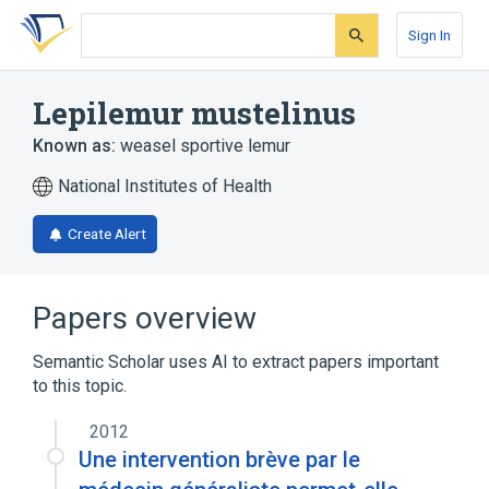
Skip
Skip
Skip
to
to
to
Sign In
search
main
account
form
content
menu
Lepilemur mustelinus
Known as:
weasel sportive lemur
National Institutes of Health
Create Alert
Papers overview
Semantic Scholar uses AI to extract papers important
to this topic.
2012
Une intervention brève par le