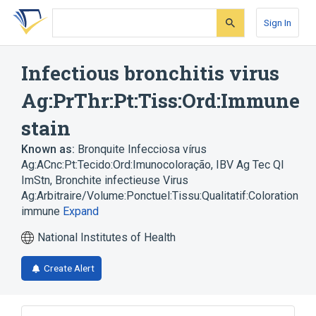
Skip
Skip
Skip
to
to
to
Sign In
search
main
account
form
content
menu
Infectious bronchitis virus
Ag:PrThr:Pt:Tiss:Ord:Immune
stain
Known as:
Bronquite Infecciosa vírus
Ag:ACnc:Pt:Tecido:Ord:Imunocoloração
,
IBV Ag Tec Ql
ImStn
,
Bronchite infectieuse Virus
Ag:Arbitraire/Volume:Ponctuel:Tissu:Qualitatif:Coloration
immune
Expand
National Institutes of Health
Create Alert