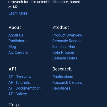
research tool for scientific literature, based
at Ai2.
Learn More
About
Product
About Us
Product Overview
Publishers
Semantic Reader
Blog
(opens
Scholar's Hub
in
Ai2 Careers
(opens
Beta Program
a
in
Release Notes
new
a
API
Research
tab)
new
tab)
API Overview
Publications
(opens
API Tutorials
in
Research Careers
(opens
API Documentation
(opens
a
in
Resources
(opens
in
API Gallery
new
a
in
a
tab)
new
a
Help
new
tab)
new