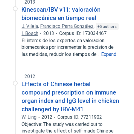
2013
Kinescan/IBV v11: valoración
biomecánica en tiempo real
J. Vilela
,
Francisco Parra González
,
+5 authors
I. Bosch
2013
Corpus ID: 173034467
El interes de los expertos en valoracion
biomecanica por incrementar la precision de
las medidas, reducir los tiempos de…
Expand
2012
Effects of Chinese herbal
compound prescription on immune
organ index and IgG level in chicken
challenged by IBV-M41
W. Ling
2012
Corpus ID: 77211902
Objective: The study was carried out to
investigate the effect of self-made Chinese