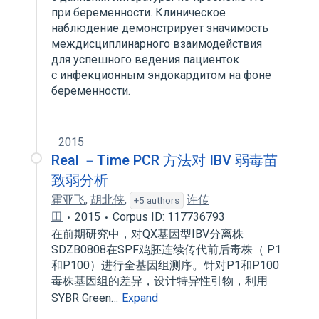
при беременности. Клиническое
наблюдение демонстрирует значимость
междисциплинарного взаимодействия
для успешного ведения пациенток
с инфекционным эндокардитом на фоне
беременности.
2015
Real －Time PCR 方法对 IBV 弱毒苗
致弱分析
霍亚飞
,
胡北侠
,
许传
+5 authors
田
2015
Corpus ID: 117736793
在前期研究中，对QX基因型IBV分离株
SDZB0808在SPF鸡胚连续传代前后毒株（ P1
和P100）进行全基因组测序。针对P1和P100
毒株基因组的差异，设计特异性引物，利用
SYBR Green…
Expand