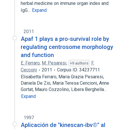
herbal medicine on immune organ index and
IgG…
Expand
2011
Apaf 1 plays a pro-survival role by
regulating centrosome morphology
and function
E. Ferraro
,
M. Pesaresi
,
F.
+9 authors
Cecconi
2011
Corpus ID: 34237711
Elisabetta Ferraro, Maria Grazia Pesaresi,
Daniela De Zio, Maria Teresa Cencioni, Anne
Gortat, Mauro Cozzolino, Libera Berghella…
Expand
1997
Aplicación de "kinescan-ibv©" al