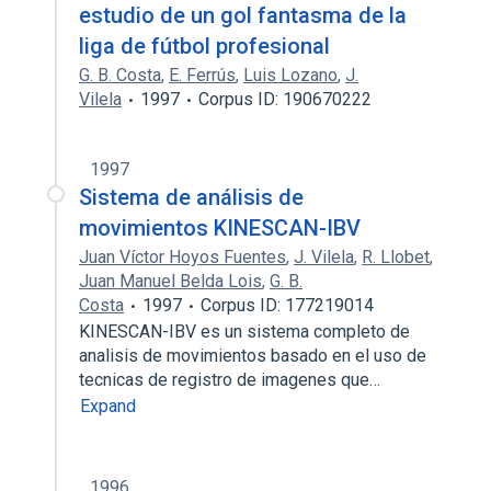
estudio de un gol fantasma de la
liga de fútbol profesional
G. B. Costa
,
E. Ferrús
,
Luis Lozano
,
J.
Vilela
1997
Corpus ID: 190670222
1997
Sistema de análisis de
movimientos KINESCAN-IBV
Juan Víctor Hoyos Fuentes
,
J. Vilela
,
R. Llobet
,
Juan Manuel Belda Lois
,
G. B.
Costa
1997
Corpus ID: 177219014
KINESCAN-IBV es un sistema completo de
analisis de movimientos basado en el uso de
tecnicas de registro de imagenes que…
Expand
1996