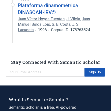
Plataforma dinamométrica
DINASCAN-IBV©
Juan Víctor Hoyos Fuentes
,
J. Vilela
,
Juan
Manuel Belda Lois
,
G. B. Costa
,
J. S.
Lacuesta
1996
Corpus ID: 178763824
Stay Connected With Semantic Scholar
Sign Up
What Is Semantic Scholar?
Semantic Scholar is a free, AI-powered