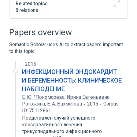
Related topics
8 relations
Antigens
Body tissue
Immune stain
Papers overview
Infectious bronchitis virus
Semantic Scholar uses AI to extract papers important
Expand
to this topic.
2015
ИНФЕКЦИОННЫЙ ЭНДОКАРДИТ
И БЕРЕМЕННОСТЬ: КЛИНИЧЕСКОЕ
НАБЛЮДЕНИЕ
Е. Ю. ¹Пономарева
,
Ирина Евгеньевна
Рогожина
,
Е. А. Бахметева
2015
Corpus
ID: 75112861
Представлен случай успешного
консервативного лечения
трикуспидального инфекционного