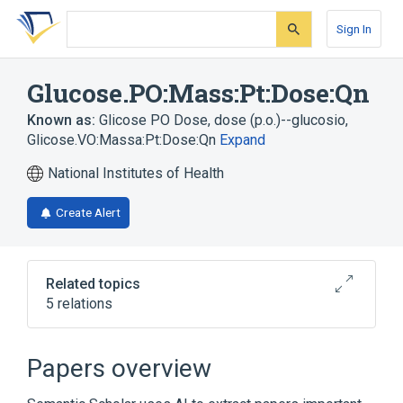
Skip
Skip
Skip
to
to
to
Sign In
search
main
account
form
content
menu
Glucose.PO:Mass:Pt:Dose:Qn
Known as:
Glicose PO Dose
,
dose (p.o.)--glucosio
,
Glicose.VO:Massa:Pt:Dose:Qn
Expand
National Institutes of Health
Create Alert
Related topics
5 relations
Dosage
Drug dose (for transmitting doses for
Papers overview
pharmacokinetics)
Glucose