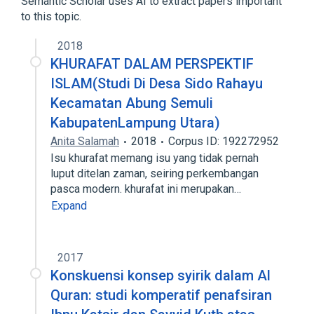
Semantic Scholar uses AI to extract papers important
to this topic.
Mass, a measure of quantity of matter
2018
Broader
(
1
)
KHURAFAT DALAM PERSPEKTIF
Glucose challenge panel:-:Pt:Exhl gas:Qn
ISLAM(Studi Di Desa Sido Rahayu
Kecamatan Abung Semuli
KabupatenLampung Utara)
Anita Salamah
2018
Corpus ID: 192272952
Isu khurafat memang isu yang tidak pernah
luput ditelan zaman, seiring perkembangan
pasca modern. khurafat ini merupakan…
Expand
2017
Konskuensi konsep syirik dalam Al
Quran: studi komperatif penafsiran