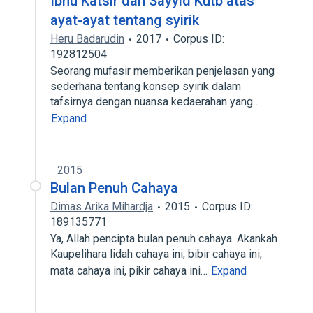
Ibnu Katsir dan Sayyid Kutb atas
ayat-ayat tentang syirik
Heru Badarudin
2017
Corpus ID:
192812504
Seorang mufasir memberikan penjelasan yang
sederhana tentang konsep syirik dalam
tafsirnya dengan nuansa kedaerahan yang…
Expand
2015
Bulan Penuh Cahaya
Dimas Arika Mihardja
2015
Corpus ID:
189135771
Ya, Allah pencipta bulan penuh cahaya. Akankah
Kaupelihara lidah cahaya ini, bibir cahaya ini,
mata cahaya ini, pikir cahaya ini…
Expand