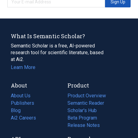
Sign Up
What Is Semantic Scholar?
Semantic Scholar is a free, AI-powered
research tool for scientific literature, based
at Ai2.
Learn More
About
Product
About Us
Product Overview
Publishers
Semantic Reader
Blog
(opens
Scholar's Hub
in
Ai2 Careers
(opens
Beta Program
a
in
Release Notes
new
a