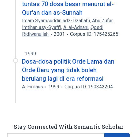
tuntas 70 dosa besar menurut al-
Qur'an dan as-Sunnah
Imam Syamsuddin adz-Dzahabi
,
Abu Zufar
Imtihan asy-Syafi'i
,
A. al-Adnani
,
Qosdi
Ridlwanullah
2001
Corpus ID: 175425265
1999
Dosa-dosa politik Orde Lama dan
Orde Baru yang tidak boleh
berulang lagi di era reformasi
A. Firdaus
1999
Corpus ID: 190342204
Stay Connected With Semantic Scholar