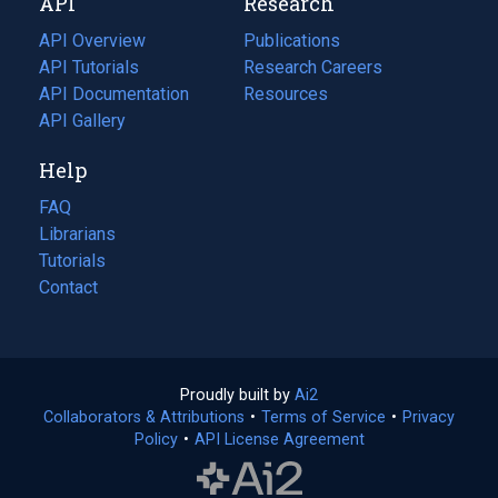
API
Research
tab)
new
tab)
API Overview
Publications
(opens
API Tutorials
in
Research Careers
(opens
API Documentation
(opens
a
in
Resources
(opens
in
API Gallery
new
a
in
a
tab)
new
a
Help
new
tab)
new
tab)
tab)
FAQ
Librarians
Tutorials
Contact
Proudly built by
Ai2
(opens
Collaborators & Attributions
•
Terms of Service
in
(opens
•
Privacy
Policy
(opens
•
API License Agreement
a
in
in
new
a
a
tab)
new