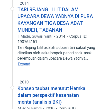
2014
TARI REJANG LILIT DALAM
UPACARA DEWA YADNYA DI PURA
KAYANGAN TIGA DESA ADAT
MUNDEH, TABANAN
I. Made
,
Suwari Yanti
2014
Corpus ID:
190764151
Tari Rejang Lilit adalah sebuah tari sakral yang
ditarikan oleh sekelompok penari anak-anak
perempuan dalam upacara Dewa Yadnya…
Expand
2010
Konsep taubat menurut Hamka
dalam perspektif kesehatan
mental(analisis BKI)
M.Sc Sukamdi
2010
Corpus ID: