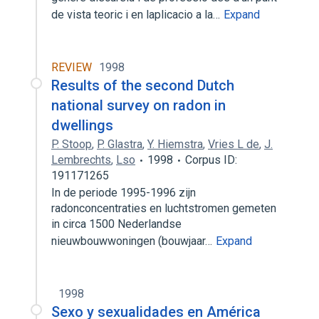
de vista teoric i en laplicacio a la…
Expand
REVIEW
1998
Results of the second Dutch
national survey on radon in
dwellings
P. Stoop
,
P. Glastra
,
Y. Hiemstra
,
Vries L de
,
J.
Lembrechts
,
Lso
1998
Corpus ID:
191171265
In de periode 1995-1996 zijn
radonconcentraties en luchtstromen gemeten
in circa 1500 Nederlandse
nieuwbouwwoningen (bouwjaar…
Expand
1998
Sexo y sexualidades en América