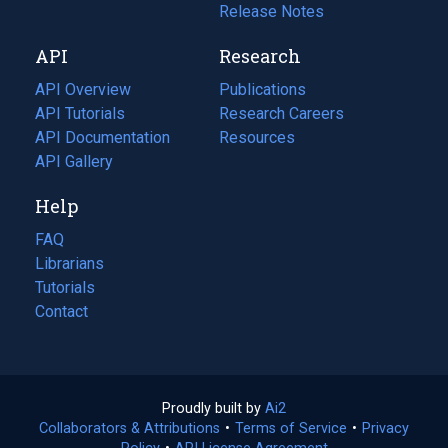
a
in
Release Notes
new
a
API
Research
tab)
new
tab)
API Overview
Publications
(opens
API Tutorials
in
Research Careers
(opens
API Documentation
(opens
a
in
Resources
(opens
in
API Gallery
new
a
in
a
tab)
new
a
Help
new
tab)
new
tab)
tab)
FAQ
Librarians
Tutorials
Contact
Proudly built by
Ai2
(opens
Collaborators & Attributions
•
Terms of Service
in
(opens
•
Privacy