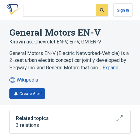
Skip
Skip
Skip
to
to
to
Sign In
search
main
account
form
content
menu
General Motors EN-V
Known as:
Chevrolet EN-V
,
En-V
,
GM EN-V
General Motors EN-V (Electric Networked-Vehicle) is a
2-seat urban electric concept car jointly developed by
Segway Inc. and General Motors that can…
Expand
Wikipedia
(opens
in
Create Alert
a
new
tab)
Related topics
3 relations
DARPA Grand Challenge