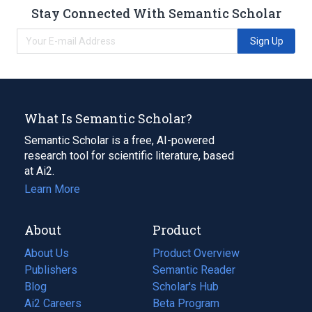
Stay Connected With Semantic Scholar
Sign Up
What Is Semantic Scholar?
Semantic Scholar is a free, AI-powered
research tool for scientific literature, based
at Ai2.
Learn More
About
Product
About Us
Product Overview
Publishers
Semantic Reader
Blog
(opens
Scholar's Hub
in
Ai2 Careers
(opens
Beta Program