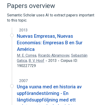
DARPA Grand Challenge (2007)
Papers overview
Tomorrowland
Semantic Scholar uses AI to extract papers important
to this topic.
2013
Nuevas Empresas, Nuevas
Economías: Empresas B en Sur
América
M. E. Correa
,
Ricardo Abramovay
,
Sebastián
Gatica
,
B. V. Hoof
2013
Corpus ID:
190227729
2007
Unga vuxna med en historia av
uppförandestörning - En
långtidsuppföljning med ett