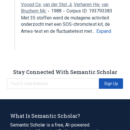
Voogd Ce
,
van der Stel Jj
,
Verharen Hw
,
van
Bruchem Mc
1988
Corpus ID: 193793383
Met 35 stoffen werd de mutagene activiteit
onderzocht met een SOS-chromotest kit, de
Ames-test en de fluctuatietest met…
Expand
Stay Connected With Semantic Scholar
Sign Up
What Is Semantic Scholar?
Semantic Scholar is a free, AI-powered