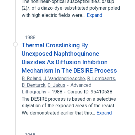
The nonlinear-optical susceptibilities, x/sup
(2)/, of a diazo-dye-substituted polymer poled
with high electric fields were…
Expand
1988
Thermal Crosslinking By
Unexposed Naphthoquinone
Diazides As Diffusion Inhibition
Mechanism In The DESIRE Process
B. Roland
,
J. Vandendriessche
,
R. Lombaerts
,
B. Denturck
,
C. Jakus
Advanced
Lithography
1988
Corpus ID: 95410538
The DESIRE process is based on a selective
silylation of the exposed areas of the resist.
We demonstrated earlier that this…
Expand