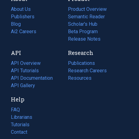
About Us
Product Overview
Publishers
Semantic Reader
Blog
(opens
Scholar's Hub
in
Ai2 Careers
(opens
Beta Program
a
in
Release Notes
new
a
API
Research
tab)
new
tab)
API Overview
Publications
(opens
API Tutorials
in
Research Careers
(opens
API Documentation
(opens
a
in
Resources
(opens
in
API Gallery
new
a
in
a
tab)
new
a
Help
new
tab)
new
tab)
tab)
FAQ
Librarians
Tutorials
Contact