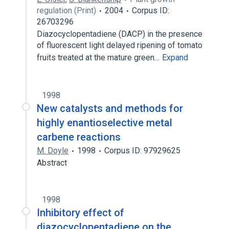
regulation (Print)
2004
Corpus ID:
26703296
Diazocyclopentadiene (DACP) in the presence
of fluorescent light delayed ripening of tomato
fruits treated at the mature green…
Expand
1998
New catalysts and methods for
highly enantioselective metal
carbene reactions
M. Doyle
1998
Corpus ID: 97929625
Abstract
1998
Inhibitory effect of
diazocyclopentadiene on the