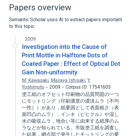
Web Server Gateway Interface
XML
Papers overview
Expand
Semantic Scholar uses AI to extract papers important
to this topic.
2009
Investigation into the Cause of
Print Mottle in Halftone Dots of
Coated Paper : Effect of Optical Dot
Gain Non-uniformity
M. Kawasaki
,
Masaya Ishisaki
,
Y.
Yoshimoto
2009
Corpus ID: 17541605
塗工紙のオフセット印刷物の品質問題の一つ
にモットリング（印刷濃度の濃淡ムラ［不均
一性］）があり，紙要因として表面粗さ（表
面凹凸のムラ），インキ（ビヒクル）や湿し
水の吸収ムラ，地合い等に由来する紙厚のム
ラなどが知られている。市販塗工紙を調査し
た結果，網点部で発生したモットリングの要