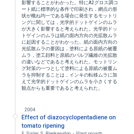
影響することがわかった。特にA2グロス調コ
ート紙に標準的な条件で印刷され，網点の形
状が概ね均一である場合に発生するモットリ
ングに関しては，光学的ドットゲインのムラ
が大きく影響すると考えられた。光学的ドッ
トゲインのムラは紙の面内方向の光拡散ムラ
に起因することがわかった。紙の面内方向の
光拡散ムラの要因は，塗料による原紙の被覆
ムラ，塗工顔料と原紙のパルプ繊維の光拡散
の違いなどであると考えられた。モットリン
グ対策の一つとして塗料による原紙の被覆ム
ラを抑制することは，インキの転移ムラに加
えて光学的ドットゲインのムラを小さくする
観点からも重要であると考えられた。
2004
Effect of diazocyclopentadiene on
tomato ripening
E. Sisler
,
S. Blankenship
Plant growth