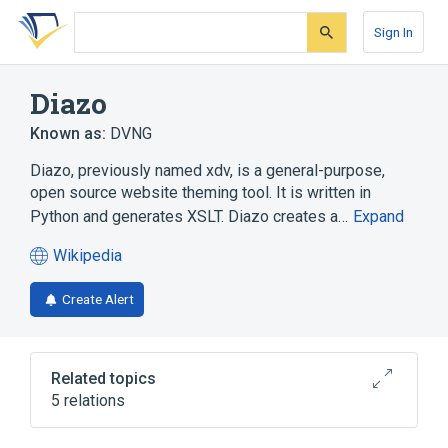
Skip
Skip
Skip
to
to
to
Sign In
search
main
account
form
content
menu
Diazo
Known as:
DVNG
Diazo, previously named xdv, is a general-purpose,
open source website theming tool. It is written in
Python and generates XSLT. Diazo creates a…
Expand
Wikipedia
(opens
in
Create Alert
a
new
tab)
Related topics
5 relations
Plone
Python