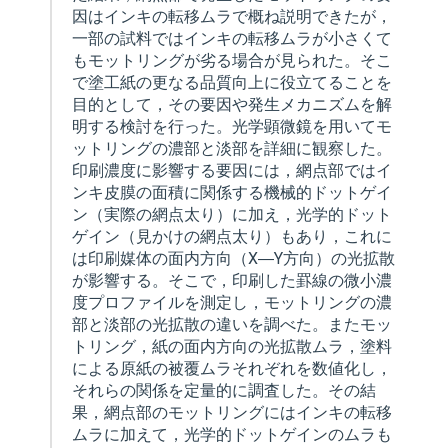
因はインキの転移ムラで概ね説明できたが，
一部の試料ではインキの転移ムラが小さくて
もモットリングが劣る場合が見られた。そこ
で塗工紙の更なる品質向上に役立てることを
目的として，その要因や発生メカニズムを解
明する検討を行った。光学顕微鏡を用いてモ
ットリングの濃部と淡部を詳細に観察した。
印刷濃度に影響する要因には，網点部ではイ
ンキ皮膜の面積に関係する機械的ドットゲイ
ン（実際の網点太り）に加え，光学的ドット
ゲイン（見かけの網点太り）もあり，これに
は印刷媒体の面内方向（X―Y方向）の光拡散
が影響する。そこで，印刷した罫線の微小濃
度プロファイルを測定し，モットリングの濃
部と淡部の光拡散の違いを調べた。またモッ
トリング，紙の面内方向の光拡散ムラ，塗料
による原紙の被覆ムラそれぞれを数値化し，
それらの関係を定量的に調査した。その結
果，網点部のモットリングにはインキの転移
ムラに加えて，光学的ドットゲインのムラも