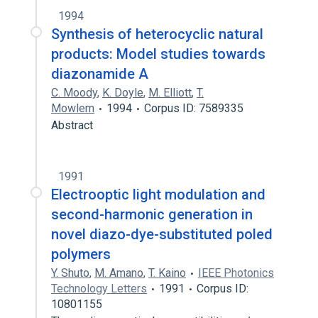
1994
Synthesis of heterocyclic natural
products: Model studies towards
diazonamide A
C. Moody
,
K. Doyle
,
M. Elliott
,
T.
Mowlem
1994
Corpus ID: 7589335
Abstract
1991
Electrooptic light modulation and
second-harmonic generation in
novel diazo-dye-substituted poled
polymers
Y. Shuto
,
M. Amano
,
T. Kaino
IEEE Photonics
Technology Letters
1991
Corpus ID:
10801155