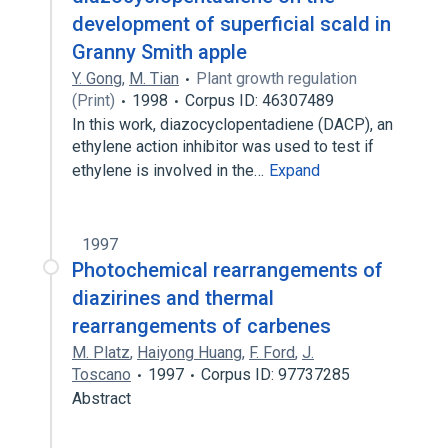
development of superficial scald in
Granny Smith apple
Y. Gong
,
M. Tian
Plant growth regulation
(Print)
1998
Corpus ID: 46307489
In this work, diazocyclopentadiene (DACP), an
ethylene action inhibitor was used to test if
ethylene is involved in the…
Expand
1997
Photochemical rearrangements of
diazirines and thermal
rearrangements of carbenes
M. Platz
,
Haiyong Huang
,
F. Ford
,
J.
Toscano
1997
Corpus ID: 97737285
Abstract