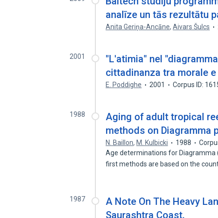
Baltech studiju program
analīze un tās rezultātu
Anita Geriņa-Ancāne
,
Aivars Šulcs
2001
"L'atimia" nel "diagramma"
cittadinanza tra morale e d
E. Poddighe
2001
Corpus ID: 16
1988
Aging of adult tropical re
methods on Diagramma 
N. Baillon
,
M. Kulbicki
1988
Corpu
Age determinations for Diagramma 
first methods are based on the coun
1987
A Note On The Heavy La
Saurashtra Coast.