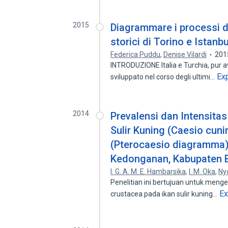
2015
Diagrammare i processi di
storici di Torino e Istanbu
Federica Puddu
,
Denise Vilardi
201
INTRODUZIONE Italia e Turchia, pur a
Ex
sviluppato nel corso degli ultimi…
2014
Prevalensi dan Intensitas
Sulir Kuning (Caesio cun
(Pterocaesio diagramma) 
Kedonganan, Kabupaten 
I. G. A. M. E. Hambarsika
,
I. M. Oka
,
Ny
Penelitian ini bertujuan untuk menget
E
crustacea pada ikan sulir kuning…