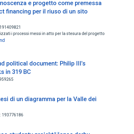
 conoscenza e progetto come premessa
t financing per il riuso di un sito
"
: 191409821
zati i processi messi in atto per la stesura del progetto
nd
 political document: Philip III's
s in 319 BC
5959265
tesi di un diagramma per la Valle dei
D: 193776186