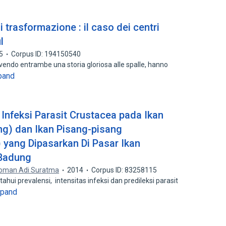
 trasformazione : il caso dei centri
l
5
Corpus ID: 194150540
vendo entrambe una storia gloriosa alle spalle, hanno
pand
 Infeksi Parasit Crustacea pada Ikan
ing) dan Ikan Pisang-pisang
yang Dipasarkan Di Pasar Ikan
Badung
oman Adi Suratma
2014
Corpus ID: 83258115
ahui prevalensi, intensitas infeksi dan predileksi parasit
xpand