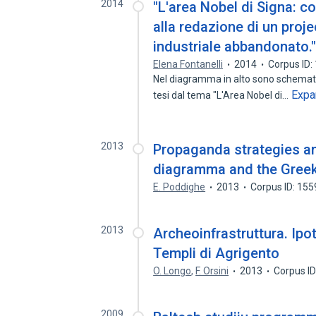
2014
"L'area Nobel di Signa:
alla redazione di un projec
industriale abbandonato.
Elena Fontanelli
2014
Corpus ID
Nel diagramma in alto sono schematiz
Expa
tesi dal tema "L'Area Nobel di…
2013
Propaganda strategies and
diagramma and the Greek
E. Poddighe
2013
Corpus ID: 15
2013
Archeoinfrastruttura. Ipo
Templi di Agrigento
O. Longo
,
F. Orsini
2013
Corpus I
2009