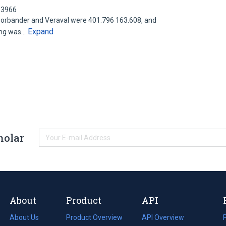
63966
Porbander and Veraval were 401.796 163.608, and
Expand
hing was…
holar
About
Product
API
About Us
Product Overview
API Overview