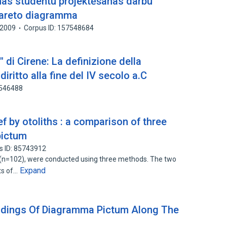
mas studentu projektēšanas darbu
 pareto diagramma
2009
Corpus ID: 157548684
 di Cirene: La definizione della
iritto alla fine del IV secolo a.C
1546488
ef by otoliths : a comparison of three
pictum
s ID: 85743912
(n=102), were conducted using three methods. The two
Expand
ts of…
ndings Of Diagramma Pictum Along The