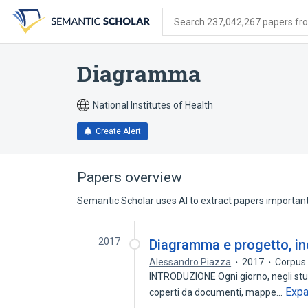
Skip
Skip
Skip
to
to
to
Search 237,042,267 papers from
search
main
account
form
content
menu
Diagramma
National Institutes of Health
Create Alert
Papers overview
Semantic Scholar uses AI to extract papers important 
2017
Diagramma e progetto, i
Alessandro Piazza
2017
Corpus
INTRODUZIONE Ogni giorno, negli studi
Exp
coperti da documenti, mappe…