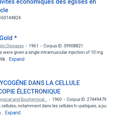
tivités économiques des églises en
ècle
 160144824
Gold *
tic Diseases
1961
Corpus ID: 39908821
is were given a single intramuscular injection of 10 mg
Expand
 198…
LYCOGÉNE DANS LA CELLULE
COPIE ÉLECTRONIQUE
hysical and Biochemical…
1960
Corpus ID: 27449479
s cellules, notamment dans les cellules h~patiques, a pu
Expand
es…