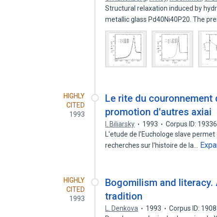
Structural relaxation induced by hyd
metallic glass Pd40Ni40P20. The pr
HIGHLY
Le rite du couronnement 
CITED
promotion d'autres axiai
1993
I. Biliarsky
1993
Corpus ID: 1933
L'etude de l'Euchologe slave permet 
Expa
recherches sur l'histoire de la…
HIGHLY
Bogomilism and literacy. 
CITED
tradition
1993
L. Denkova
1993
Corpus ID: 190