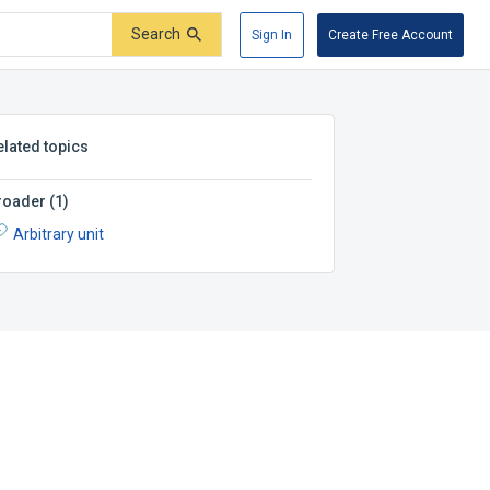
Search
Sign In
Create Free Account
elated topics
roader
(
1
)
Arbitrary unit