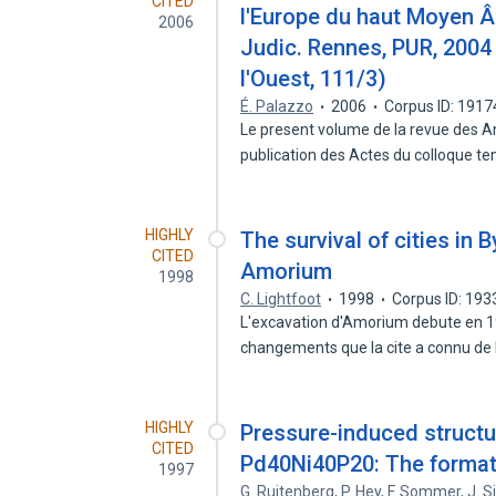
CITED
l'Europe du haut Moyen Âg
2006
Judic. Rennes, PUR, 2004
l'Ouest, 111/3)
É. Palazzo
2006
Corpus ID: 191
Le present volume de la revue des An
publication des Actes du colloque t
HIGHLY
The survival of cities in 
CITED
Amorium
1998
C. Lightfoot
1998
Corpus ID: 19
L'excavation d'Amorium debute en 
changements que la cite a connu de 
HIGHLY
Pressure-induced structu
CITED
Pd40Ni40P20: The formati
1997
G. Ruitenberg
,
P. Hey
,
F. Sommer
,
J. 