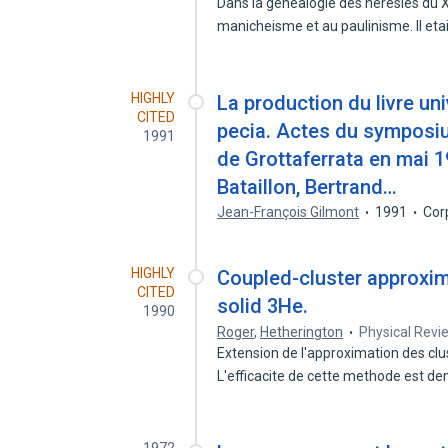
Dans la genealogie des heresies du X 
manicheisme et au paulinisme. Il eta
HIGHLY
La production du livre un
CITED
pecia. Actes du symposi
1991
de Grottaferrata en mai 1
Bataillon, Bertrand…
Jean-François Gilmont
1991
Cor
HIGHLY
Coupled-cluster approxima
CITED
solid 3He.
1990
Roger
,
Hetherington
Physical Revi
Extension de l'approximation des cl
L'efficacite de cette methode est d