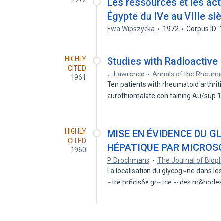
1972
Les ressources et les ac
Égypte du IVe au VIIIe si
Ewa Wipszycka
1972
Corpus ID:
HIGHLY
Studies with Radioactive 
CITED
J. Lawrence
Annals of the Rheuma
1961
Ten patients with rheumatoid arthrit
aurothiomalate con taining Au/sup
HIGHLY
MISE EN ÉVIDENCE DU G
CITED
HÉPATIQUE PAR MICROS
1960
P. Drochmans
The Journal of Biop
La localisation du glycog~ne dans le
~tre pr6cis6e gr~tce ~ des m&hod