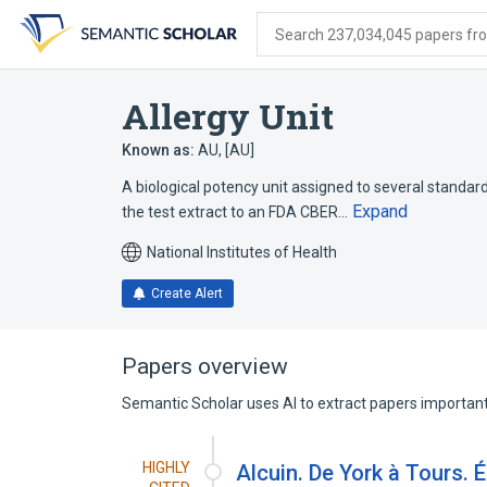
Skip
Skip
Skip
to
to
to
Search 237,034,045 papers from
search
main
account
form
content
menu
Allergy Unit
Known as:
AU
,
[AU]
A biological potency unit assigned to several standard
Expand
the test extract to an FDA CBER…
National Institutes of Health
Create Alert
Papers overview
Semantic Scholar uses AI to extract papers important 
HIGHLY
Alcuin. De York à Tours. 