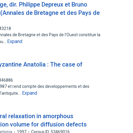
e, dir. Philippe Depreux et Bruno
 (Annales de Bretagne et des Pays de
743218
nales de Bretagne et des Pays de l'Ouest constitue la
Expand
enu…
Byzantine Anatolia : The case of
3346886
1987 et rend compte des developpements et des
Expand
l'antiquite…
ral relaxation in amorphous
on volume for diffusion defects
Sietsma
1997
Corpus ID: 53469016