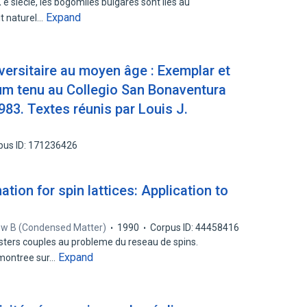
e siecle, les bogomiles bulgares sont lies au
Expand
it naturel…
iversitaire au moyen âge : Exemplar et
um tenu au Collegio San Bonaventura
983. Textes réunis par Louis J.
pus ID: 171236426
tion for spin lattices: Application to
ew B (Condensed Matter)
1990
Corpus ID: 44458416
usters couples au probleme du reseau de spins.
Expand
emontree sur…