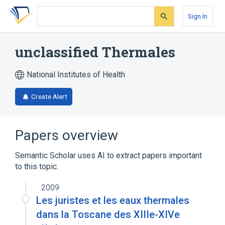
Skip
Skip
Skip
to
to
to
Sign In
search
main
account
form
content
menu
unclassified Thermales
National Institutes of Health
Create Alert
Papers overview
Semantic Scholar uses AI to extract papers important
to this topic.
2009
Les juristes et les eaux thermales
dans la Toscane des XIIIe-XIVe