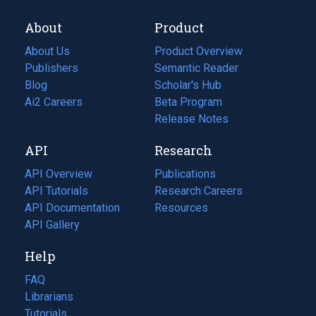
About
Product
About Us
Product Overview
Publishers
Semantic Reader
Blog
(opens
Scholar's Hub
in
Ai2 Careers
(opens
Beta Program
a
in
Release Notes
new
a
API
Research
tab)
new
tab)
API Overview
Publications
(opens
API Tutorials
in
Research Careers
(opens
API Documentation
(opens
a
in
Resources
(opens
in
API Gallery
new
a
in
a
tab)
new
a
Help
new
tab)
new
tab)
tab)
FAQ
Librarians
Tutorials