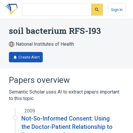
Skip
Skip
Skip
to
to
to
Sign In
search
main
account
form
content
menu
soil bacterium RFS-I93
National Institutes of Health
Create Alert
Papers overview
Semantic Scholar uses AI to extract papers important
to this topic.
2009
Not-So-Informed Consent: Using
the Doctor-Patient Relationship to