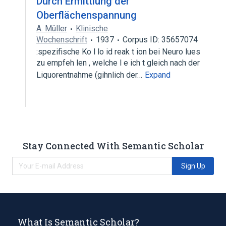
Durch Ermittlung der
Oberflächenspannung
A. Müller
Klinische
Wochenschrift
1937
Corpus ID: 35657074
:spezifische Ko l lo id reak t ion bei Neuro lues
zu empfeh len , welche l e ich t gleich nach der
Liquorentnahme (gihnlich der…
Expand
Stay Connected With Semantic Scholar
Sign Up
What Is Semantic Scholar?