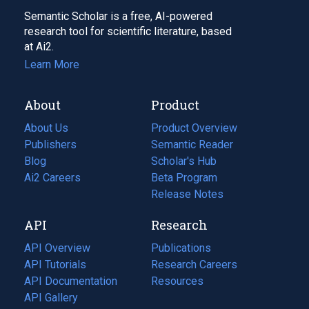
Semantic Scholar is a free, AI-powered
research tool for scientific literature, based
at Ai2.
Learn More
About
Product
About Us
Product Overview
Publishers
Semantic Reader
Blog
(opens
Scholar's Hub
in
Ai2 Careers
(opens
Beta Program
a
in
Release Notes
new
a
API
Research
tab)
new
tab)
API Overview
Publications
(opens
API Tutorials
in
Research Careers
(opens
API Documentation
(opens
a
in
Resources
(opens
in
API Gallery
new
a
in