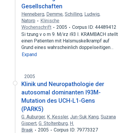
Gesellschaften
Henneberg
,
Demme
,
Schilling
,
Ludwig
,
Natorp
Klinische
Wochenschrift
2005
Corpus ID: 44489412
Si tzung v o m 9. M/irz i93 I. KRAMBACH stellt
einen Patienten mit Halsmuskelkrampf auf
Grund eines wahrscheinlich doppelseitigen…
Expand
2005
Klinik und Neuropathologie der
autosomal dominanten I93M-
Mutation des UCH-L1-Gens
(PARK5)
G. Auburger
,
K. Kessler
,
Jun-Suk Kang
,
Suzana
Gispert
,
G. Stoltenburg
,
H.
Braak
2005
Corpus ID: 79773327