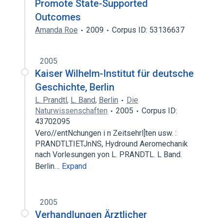
Promote State-Supported
Outcomes
Amanda Roe
2009
Corpus ID: 53136637
2005
Kaiser Wilhelm-Institut für deutsche
Geschichte, Berlin
L. Prandtl
,
L. Band
,
Berlin
Die
Naturwissenschaften
2005
Corpus ID:
43702095
Vero//entNchungen i n Zeitsehrl]ten usw. :
PRANDTLTIETJnNS, Hydround Aeromechanik
nach Vorlesungen yon L. PRANDTL. L Band.
Berlin…
Expand
2005
Verhandlungen Ärztlicher