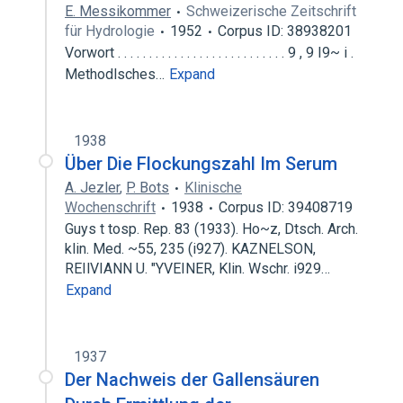
E. Messikommer
Schweizerische Zeitschrift
für Hydrologie
1952
Corpus ID: 38938201
Vorwort . . . . . . . . . . . . . . . . . . . . . . . . . . . 9 , 9 I9~ i .
Methodlsches…
Expand
1938
Über Die Flockungszahl Im Serum
A. Jezler
,
P. Bots
Klinische
Wochenschrift
1938
Corpus ID: 39408719
Guys t tosp. Rep. 83 (1933). Ho~z, Dtsch. Arch.
klin. Med. ~55, 235 (i927). KAZNELSON,
REIlVIANN U. "YVEINER, Klin. Wschr. i929…
Expand
1937
Der Nachweis der Gallensäuren