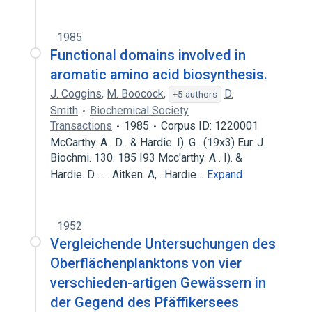
1985
Functional domains involved in
aromatic amino acid biosynthesis.
J. Coggins
,
M. Boocock
,
D.
+5 authors
Smith
Biochemical Society
Transactions
1985
Corpus ID: 1220001
McCarthy. A . D . & Hardie. I). G . (19x3) Eur. J.
Biochmi. 130. 185 I93 Mcc'arthy. A . I). &
Hardie. D . . . Aitken. A, . Hardie…
Expand
1952
Vergleichende Untersuchungen des
Oberflächenplanktons von vier
verschieden-artigen Gewässern in
der Gegend des Pfäffikersees