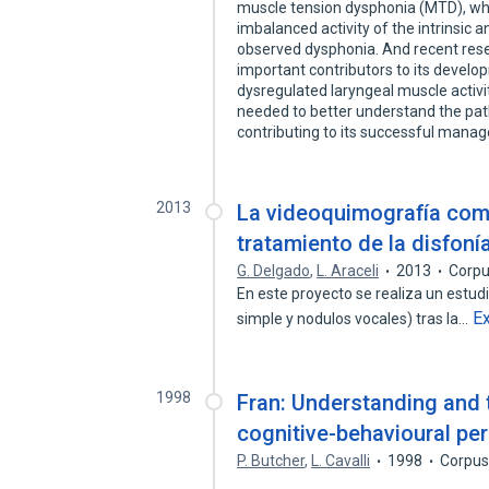
muscle tension dysphonia (MTD), whic
imbalanced activity of the intrinsic 
observed dysphonia. And recent resea
important contributors to its develo
dysregulated laryngeal muscle activit
needed to better understand the pat
contributing to its successful man
2013
La videoquimografía como
tratamiento de la disfonía
G. Delgado
,
L. Araceli
2013
Corpu
En este proyecto se realiza un estudi
E
simple y nodulos vocales) tras la…
1998
Fran: Understanding and 
cognitive-behavioural pe
P. Butcher
,
L. Cavalli
1998
Corpus