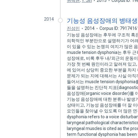
권택균
,
Y. Jin
2015
Corpus ID: 1
2014
기능성 음성장애의 병태
진성민
2014
Corpus ID: 7917416
기능성 음성장애는 후두에 구조적 혹은
의학적인 부분만으로 설명하기가 어려
이 있을 수 있는 논쟁의 여지가 많은
muscle tension dysphonia
성장애로, 비록 후두 내/외근의 운동이 제대
가장 첫 번째 원인이라고 알려져 있고, 특정
에 있어서 상당히 중요한 부분을 차지
문제가 되는 지에 대해서는 사실 아직
들어서는 muscle tension dys
들을 설명하는 진단적 지표(diagnost
음성장애(organic voice disor
기능성 음성장애에 대한 분류나 발생
상태이고, 기능성 음성장애를 더 잘 
요인들을 찾아낼 수 있도록 더 많은 연구들
dysphonia refers to a voice disturban
laryngeal pathological characteristics.
laryngeal muscles is cited as the pro
term functional dysphonia has been re