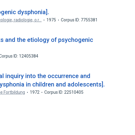
genic dysphonia].
ologie, radiologie, o.r…
1975
Corpus ID: 7755381
ts and the etiology of psychogenic
Corpus ID: 12405384
al inquiry into the occurrence and
ysphonia in children and adolescents].
he Fortbildung
1972
Corpus ID: 22510405