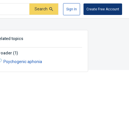
Search
Sign In
Create Free Account
elated topics
roader
(
1
)
Psychogenic aphonia