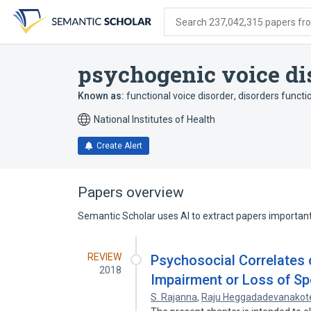
Skip
Skip
Skip
to
to
to
Search 237,042,315 papers from
search
main
account
form
content
menu
psychogenic voice di
Known as:
functional voice disorder
,
disorders functi
National Institutes of Health
Create Alert
Papers overview
Semantic Scholar uses AI to extract papers important 
REVIEW
Psychosocial Correlates 
2018
Impairment or Loss of S
S. Rajanna
,
Raju Heggadadevanakot