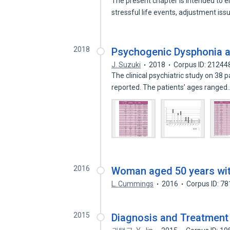
The present chapter is intended to el
stressful life events, adjustment iss
2018
Psychogenic Dysphonia a
J. Suzuki
2018
Corpus ID: 2124
The clinical psychiatric study on 38 
reported. The patients’ ages range
2016
Woman aged 50 years wi
L. Cummings
2016
Corpus ID: 7
2015
Diagnosis and Treatment 