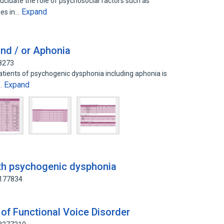
ucidate the role of psychosocial factors such as
Expand
ues in…
nd / or Aphonia
48273
patients of psychogenic dysphonia including aphonia is
Expand
d…
th psychogenic dysphonia
8177834
of Functional Voice Disorder