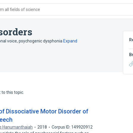
 all fields of science
sorders
R
onal voice
,
psychogenic dysphonia
Expand
B
to this topic.
of Dissociative Motor Disorder of
peech
e Hanumanthaiah
2018
Corpus ID: 149920912