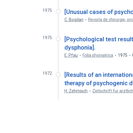
1975
[Unusual cases of psycho
C. Bogdan
Revista de chirurgie, onc
1975
[Psychological test resul
dysphonia].
E. Pfau
Folia phoniatrica
1975
1972
[Results of an internation
therapy of psychogenic d
H. Zehmisch
Zeitschrift fur arztlic