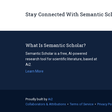
Stay Connected With Semantic Sc
What Is Semantic Scholar?
Semantic Scholar is a free, AI-powered
research tool for scientific literature, based at
Ai2.
Learn More
Proudly built by
Ai2
(opens
Collaborators & Attributions
in
•
Terms of Service
(opens
•
Privacy Po
a
in