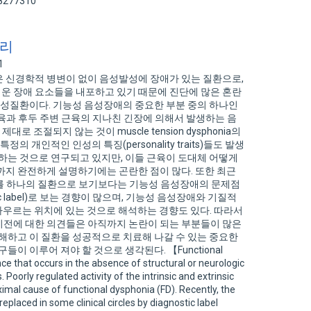
98277310
생리
1
 신경학적 병변이 없이 음성발성에 장애가 있는 질환으로,
운 장애 요소들을 내포하고 있기 때문에 진단에 많은 혼란
 음성질환이다. 기능성 음성장애의 중요한 부분 중의 하나인
는 후두 근육과 후두 주변 근육의 지나친 긴장에 의해서 발생하는 음
로 조절되지 않는 것이 muscle tension dysphonia의
의 개인적인 인성의 특징(personality traits)들도 발생
 하는 것으로 연구되고 있지만, 이들 근육이 도대체 어떻게
까지 완전하게 설명하기에는 곤란한 점이 많다. 또한 최근
phonia를 하나의 질환으로 보기보다는 기능성 음성장애의 문제점
ic label)로 보는 경향이 많으며, 기능성 음성장애와 기질적
der)를 아우르는 위치에 있는 것으로 해석하는 경향도 있다. 따라서
기전에 대한 의견들은 아직까지 논란이 되는 부분들이 많은
이해하고 이 질환을 성공적으로 치료해 나갈 수 있는 중요한
이 이루어 져야 할 것으로 생각된다. 【Functional
ce that occurs in the absence of structural or neurologic
 Poorly regulated activity of the intrinsic and extrinsic
ximal cause of functional dysphonia (FD). Recently, the
placed in some clinical circles by diagnostic label