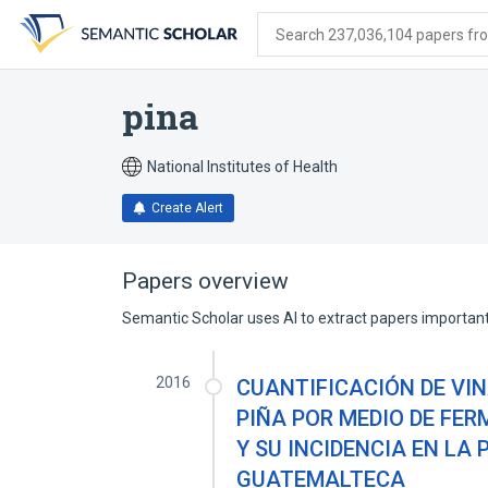
Skip
Skip
Skip
to
to
to
Search 237,036,104 papers from
search
main
account
form
content
menu
pina
National Institutes of Health
Create Alert
Papers overview
Semantic Scholar uses AI to extract papers important 
2016
CUANTIFICACIÓN DE VI
PIÑA POR MEDIO DE FE
Y SU INCIDENCIA EN LA
GUATEMALTECA