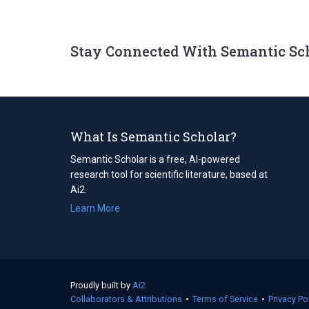
Stay Connected With Semantic Sc
What Is Semantic Scholar?
Semantic Scholar is a free, AI-powered
research tool for scientific literature, based at
Ai2.
Learn More
Proudly built by
Ai2
(opens
Collaborators & Attributions
in
•
Terms of Service
(opens
•
Privacy Po