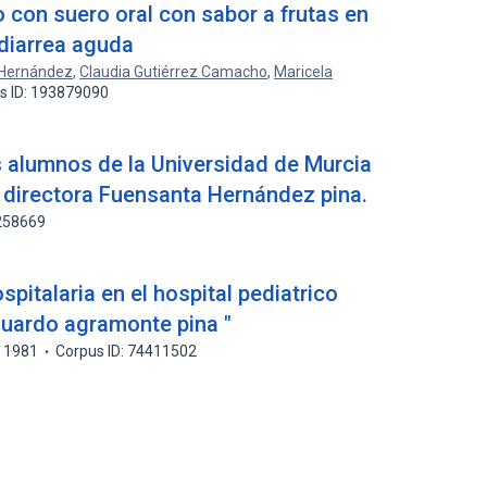
 con suero oral con sabor a frutas en
diarrea aguda
 Hernández
,
Claudia Gutiérrez Camacho
,
Maricela
s ID: 193879090
s alumnos de la Universidad de Murcia
; directora Fuensanta Hernández pina.
2258669
spitalaria en el hospital pediatrico
eduardo agramonte pina "
1981
Corpus ID: 74411502