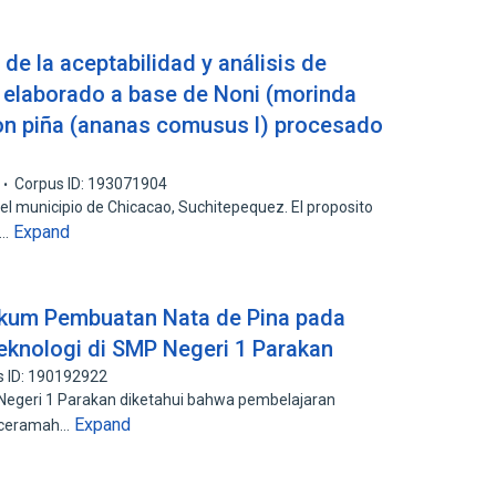
de la aceptabilidad y análisis de
r elaborado a base de Noni (morinda
con piña (ananas comusus l) procesado
Corpus ID: 193071904
n el municipio de Chicacao, Suchitepequez. El proposito
Expand
a…
ikum Pembuatan Nata de Pina pada
eknologi di SMP Negeri 1 Parakan
s ID: 190192922
Negeri 1 Parakan diketahui bahwa pembelajaran
Expand
 ceramah…