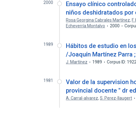
2000
Ensayo clínico controlado
niños deshidratados por 
Rosa Georgina Cabrales Martínez
,
F.
Echeverría Montalvo
2000
Corpu
1989
Hábitos de estudio en lo
/Joaquín Martínez Parra 
J. Martínez
1989
Corpus ID: 19
1981
Valor de la supervision ho
provincial docente " dr 
A. Carral-alvarez
,
S. Perez-llaugert