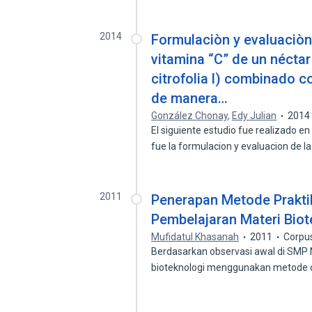
2014
Formulaciòn y evaluaciòn 
vitamina “C” de un nécta
citrofolia l) combinado 
de manera…
González Chonay
,
Edy Julian
2014
El siguiente estudio fue realizado e
fue la formulacion y evaluacion de l
2011
Penerapan Metode Prakt
Pembelajaran Materi Biot
Mufidatul Khasanah
2011
Corpu
Berdasarkan observasi awal di SMP 
bioteknologi menggunakan metode