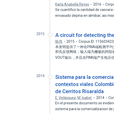
Karla Anabella Reyes
2016
Corp
Se cuantifico la cantidad de cascar
envasado depina en almibar; asi mi
2015
A circuit for detecting t
陈伟
2015
Corpus ID: 115603423
本发明提供了一种在PINA端检测平
和负反馈网络；输入端为栅极的跨阻前
VOUT输出，并且在PINK端产生电压
2014
Sistema para la comercia
contextos viales Colombi
de Cerritos Risaralda
E. Velásquez
,
M. Isabel.
2014
Cor
En el presente documento se evidenci
sistema para la comercializacion de