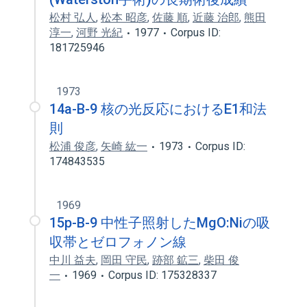
松村 弘人
,
松本 昭彦
,
佐藤 順
,
近藤 治郎
,
熊田
淳一
,
河野 光紀
1977
Corpus ID:
181725946
1973
14a-B-9 核の光反応におけるE1和法
則
松浦 俊彦
,
矢崎 紘一
1973
Corpus ID:
174843535
1969
15p-B-9 中性子照射したMgO:Niの吸
収帯とゼロフォノン線
中川 益夫
,
岡田 守民
,
跡部 鉱三
,
柴田 俊
一
1969
Corpus ID: 175328337