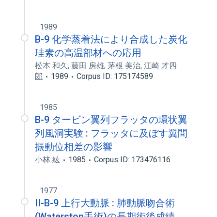
1989
B-9 化学蒸着法により合成した炭化
珪素の高温部材への応用
松本 和久
,
藤田 房雄
,
茅根 美治
,
江崎 才四
郎
1989
Corpus ID: 175174589
1985
B-9 タービン翼列フラッタの環状翼
列風洞実験 : フラッタに及ぼす翼間
振動位相差の影響
小林 紘
1985
Corpus ID: 173476116
1977
II-B-9 上行大動脈 : 肺動脈吻合術
(Waterston手術)の長期術後成績