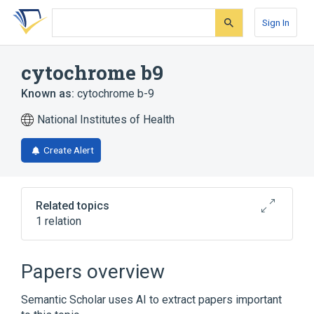
Skip
Skip
Skip
to
to
to
Sign In
search
main
account
form
content
menu
cytochrome b9
Known as:
cytochrome b-9
National Institutes of Health
Create Alert
Related topics
1 relation
Broader
(
1
)
Papers overview
Cytochrome b Group
Semantic Scholar uses AI to extract papers important