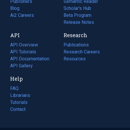
Publishers
Semantic Reader
Blog
(opens
Scholar's Hub
in
Ai2 Careers
(opens
Beta Program
a
in
Release Notes
new
a
API
Research
tab)
new
tab)
API Overview
Publications
(opens
API Tutorials
in
Research Careers
(opens
API Documentation
(opens
a
in
Resources
(opens
in
API Gallery
new
a
in
a
tab)
new
a
Help
new
tab)
new
tab)
tab)
FAQ
Librarians
Tutorials
Contact