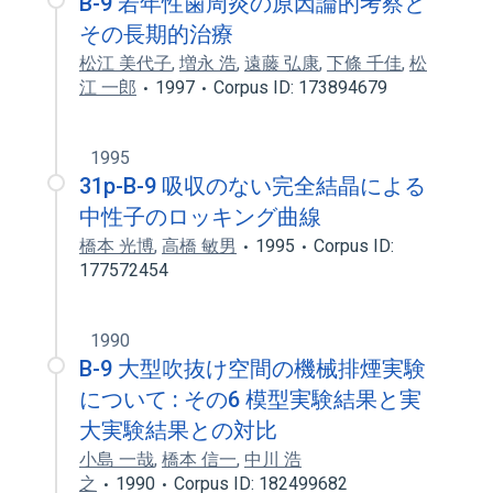
B-9 若年性歯周炎の原因論的考察と
その長期的治療
松江 美代子
,
増永 浩
,
遠藤 弘康
,
下條 千佳
,
松
江 一郎
1997
Corpus ID: 173894679
1995
31p-B-9 吸収のない完全結晶による
中性子のロッキング曲線
橋本 光博
,
高橋 敏男
1995
Corpus ID:
177572454
1990
B-9 大型吹抜け空間の機械排煙実験
について : その6 模型実験結果と実
大実験結果との対比
小島 一哉
,
橋本 信一
,
中川 浩
之
1990
Corpus ID: 182499682