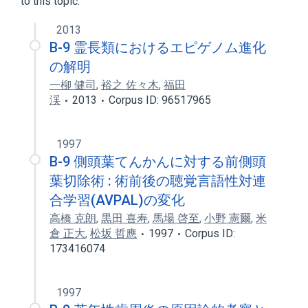
to this topic.
2013
B-9 霊長類におけるエピゲノム進化
の解明
一柳 健司
,
裕之 佐々木
,
福田
渓
2013
Corpus ID: 96517965
1997
B-9 側頭葉てんかんに対する前側頭
葉切除術 : 術前後の聴覚言語性対連
合学習(AVPAL)の変化
高橋 克朗
,
黒田 喜寿
,
馬場 啓至
,
小野 憲爾
,
米
倉 正大
,
松坂 哲應
1997
Corpus ID:
173416074
1997