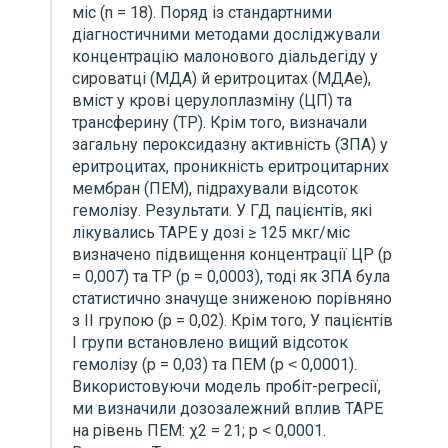
міс (n = 18). Поряд із стандартними
діагностичними методами досліджували
концентрацію малонового діальдегіду у
сироватці (МДА) й еритроцитах (MДAe),
вміст у крові церулоплазміну (ЦП) та
трансферину (ТР). Крім того, визначали
загальну пероксидазну активність (ЗПА) у
еритроцитах, проникність еритроцитарних
мембран (ПЕМ), підрахували відсоток
гемолізу. Результати. У ГД пацієнтів, які
лікувались ТАРЕ у дозі ≥ 125 мкг/міс
визначено підвищення концентрації ЦР (р
= 0,007) та ТР (р = 0,0003), тоді як ЗПА була
статистично значуще зниженою порівняно
з ІІ групою (р = 0,02). Крім того, У пацієнтів
І групи встановлено вищий відсоток
гемолізу (р = 0,03) та ПЕМ (р ˂ 0,0001).
Використовуючи модель пробіт-регресії,
ми визначили дозозалежний вплив ТАРЕ
на рівень ПЕМ: χ2 = 21; р ˂ 0,0001.