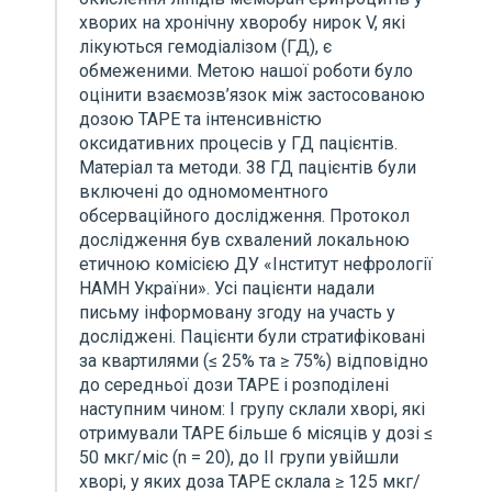
хворих на хронічну хворобу нирок V, які
лікуються гемодіалізом (ГД), є
обмеженими. Метою нашої роботи було
оцінити взаємозв’язок між застосованою
дозою ТАРЕ та інтенсивністю
оксидативних процесів у ГД пацієнтів.
Матеріал та методи. 38 ГД пацієнтів були
включені до одномоментного
обсерваційного дослідження. Протокол
дослідження був схвалений локальною
етичною комісією ДУ «Інститут нефрології
НАМН України». Усі пацієнти надали
письму інформовану згоду на участь у
досліджені. Пацієнти були стратифіковані
за квартилями (≤ 25% та ≥ 75%) відповідно
до середньої дози ТАРЕ і розподілені
наступним чином: I групу склали хворі, які
отримували ТАРЕ більше 6 місяців у дозі ≤
50 мкг/міс (n = 20), до II групи увійшли
хворі, у яких доза ТАРЕ склала ≥ 125 мкг/