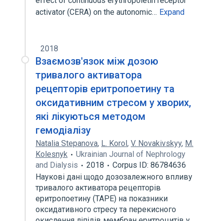
effect of continuous erythropoietin receptor
activator (CERA) on the autonomic…
Expand
2018
Взаємозв'язок між дозою
тривалого активатора
рецепторів еритропоетину та
оксидативним стресом у хворих,
які лікуються методом
гемодіалізу
Natalia Stepanova
,
L. Korol
,
V. Novakivskyy
,
M.
Kolesnyk
Ukrainian Journal of Nephrology
and Dialysis
2018
Corpus ID: 86784636
Наукові дані щодо дозозалежного впливу
тривалого активатора рецепторів
еритропоетину (ТАРЕ) на показники
оксидативного стресу та перекисного
окислення ліпідів мембран еритроцитів у