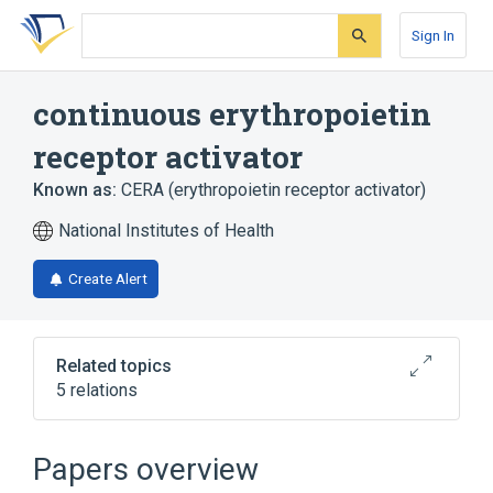
Skip
Skip
Skip
to
to
to
Sign In
search
main
account
form
content
menu
continuous erythropoietin
receptor activator
Known as:
CERA (erythropoietin receptor activator)
National Institutes of Health
Create Alert
Related topics
5 relations
Broader
(
2
)
Papers overview