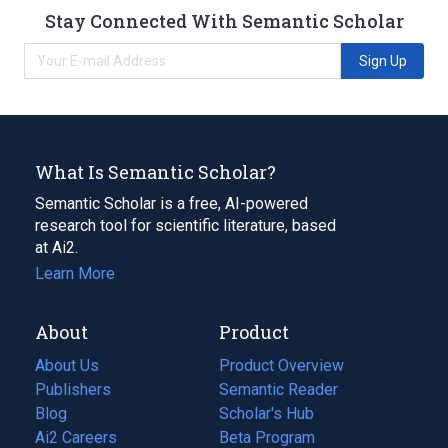
Stay Connected With Semantic Scholar
Sign Up
What Is Semantic Scholar?
Semantic Scholar is a free, AI-powered
research tool for scientific literature, based
at Ai2.
Learn More
About
Product
About Us
Product Overview
Publishers
Semantic Reader
Blog
(opens
Scholar's Hub
in
Ai2 Careers
(opens
Beta Program