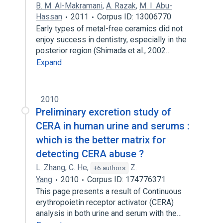
B. M. Al-Makramani
,
A. Razak
,
M. I. Abu-
Hassan
2011
Corpus ID: 13006770
Early types of metal-free ceramics did not
enjoy success in dentistry, especially in the
posterior region (Shimada et al., 2002…
Expand
2010
Preliminary excretion study of
CERA in human urine and serums :
which is the better matrix for
detecting CERA abuse ?
L. Zhang
,
C. He
,
Z.
+6 authors
Yang
2010
Corpus ID: 174776371
This page presents a result of Continuous
erythropoietin receptor activator (CERA)
analysis in both urine and serum with the…