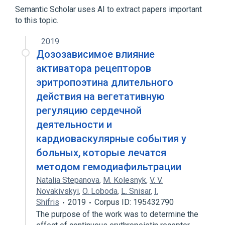
Erythropoietin
Polyethylene Glycols
Semantic Scholar uses AI to extract papers important
to this topic.
Methoxy polyethylene glycol-epoetin beta
Ro 50-3821
2019
Дозозависимое влияние
Narrower
(
1
)
активатора рецепторов
Mircera
эритропоэтина длительного
действия на вегетативную
регуляцию сердечной
деятельности и
кардиоваскулярные события у
больных, которые лечатся
методом гемодиафильтрации
Natalia Stepanova
,
M. Kolesnyk
,
V. V.
Novakivskyi
,
O. Loboda
,
L. Snisar
,
I.
Shifris
2019
Corpus ID: 195432790
The purpose of the work was to determine the