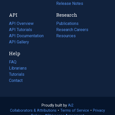
a
in
Release Notes
new
a
API
Research
tab)
new
tab)
API Overview
Publications
(opens
API Tutorials
in
Research Careers
(opens
API Documentation
(opens
a
in
Resources
(opens
in
API Gallery
new
a
in
a
tab)
new
a
Help
new
tab)
new
tab)
tab)
FAQ
Librarians
Tutorials
Contact
Proudly built by
Ai2
(opens
Collaborators & Attributions
•
Terms of Service
in
(opens
•
Privacy