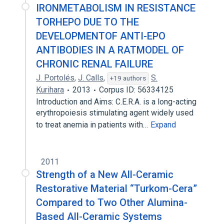
IRONMETABOLISM IN RESISTANCE
TORHEPO DUE TO THE
DEVELOPMENTOF ANTI-EPO
ANTIBODIES IN A RATMODEL OF
CHRONIC RENAL FAILURE
J. Portolés
,
J. Calls
,
S.
+19 authors
Kurihara
2013
Corpus ID: 56334125
Introduction and Aims: C.E.R.A. is a long-acting
erythropoiesis stimulating agent widely used
to treat anemia in patients with…
Expand
2011
Strength of a New All-Ceramic
Restorative Material “Turkom-Cera”
Compared to Two Other Alumina-
Based All-Ceramic Systems