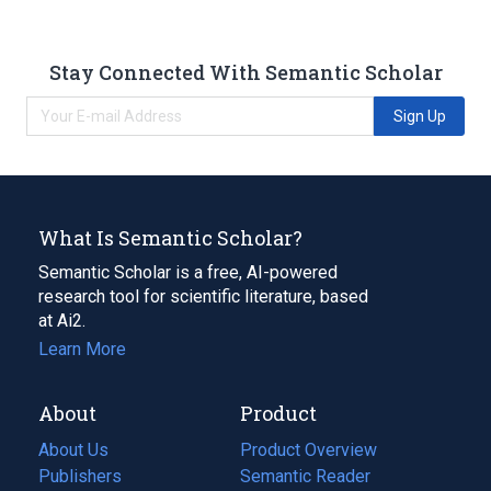
Stay Connected With Semantic Scholar
Sign Up
What Is Semantic Scholar?
Semantic Scholar is a free, AI-powered
research tool for scientific literature, based
at Ai2.
Learn More
About
Product
About Us
Product Overview
Publishers
Semantic Reader