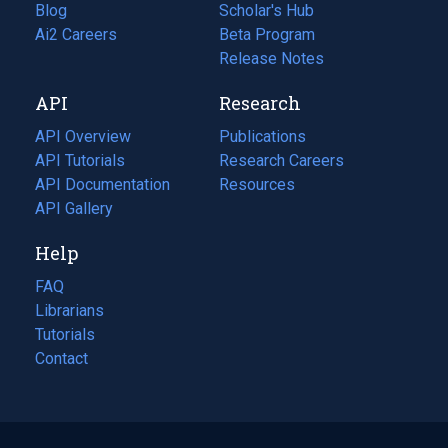
Blog
(opens
Scholar's Hub
in
Ai2 Careers
(opens
Beta Program
a
in
Release Notes
new
a
API
Research
tab)
new
tab)
API Overview
Publications
(opens
API Tutorials
in
Research Careers
(opens
API Documentation
(opens
a
in
Resources
(opens
in
API Gallery
new
a
in
a
tab)
new
a
Help
new
tab)
new
tab)
tab)
FAQ
Librarians
Tutorials
Contact