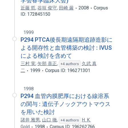
学会春季臨床大会)
近藤 哲
,
谷垣 俊守
,
田崎 厳
2008
Corpus
ID: 172845150
1999
P294 PTCA後長期遠隔期追跡造影に
よる開存性と血管構築の検討 : IVUS
による検討を含めて
三村 実
,
矢部 喜正
,
久武 真
+4 authors
二
1999
Corpus ID: 196271301
1998
P294 血管内膜肥厚における線溶系
の関与 : 遺伝子ノックアウトマウス
を用いた検討
諸井 雅男
,
山口 徹
,
H. K.
+4 authors
Gold
1998
Corpus ID: 196262766