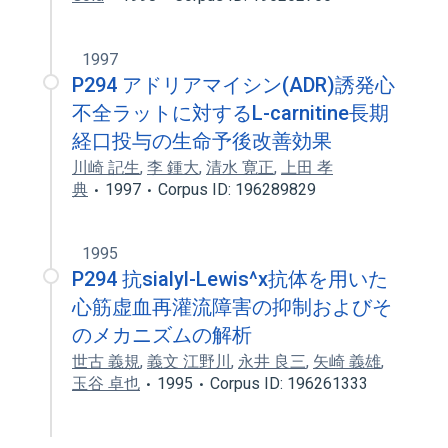
1997
P294 アドリアマイシン(ADR)誘発心
不全ラットに対するL-carnitine長期
経口投与の生命予後改善効果
川崎 記生
,
李 鍾大
,
清水 寛正
,
上田 孝
典
1997
Corpus ID: 196289829
1995
P294 抗sialyl-Lewis^x抗体を用いた
心筋虚血再灌流障害の抑制およびそ
のメカニズムの解析
世古 義規
,
義文 江野川
,
永井 良三
,
矢崎 義雄
,
玉谷 卓也
1995
Corpus ID: 196261333