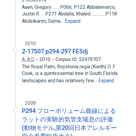
Aaen, Gregory ....... P066, P122 Abbatemarco,
Justin R. ... P271 Abdalla, Khaled ...............P118
Abdelkarim, Dema…
Expand
2010
2-17507 p294-297 FESdj
A. A.D
2010
Corpus ID: 53479707
The Royal Palm, Roystonia regia (Kunth) O. F.
Cook, is a quintessential tree in South Florida
landscapes and has relatively few…
Expand
2008
P294 フローボリューム曲線による
ラットの実験的気管支喘息の評価
(動物モデル,第20回日本アレルギー