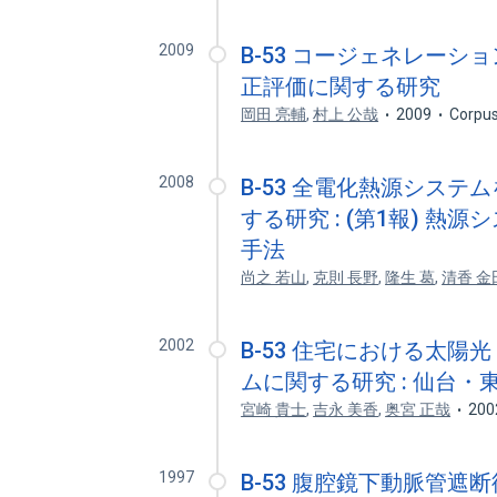
2009
B-53 コージェネレー
正評価に関する研究
岡田 亮輔
,
村上 公哉
2009
Corpus
2008
B-53 全電化熱源シス
する研究 : (第1報) 
手法
尚之 若山
,
克則 長野
,
隆生 葛
,
清香 金
2002
B-53 住宅における太
ムに関する研究 : 仙台
宮崎 貴士
,
吉永 美香
,
奥宮 正哉
200
1997
B-53 腹腔鏡下動脈管遮