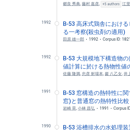
郷良 秀典
,
藤村 嘉彦
,
江里
+5 authors
1992
B-53 高床式鶏舎にお
る一考察(殺虫剤の適用)
田原 雄一郎
1992
Corpus ID: 18
1992
B-53 大規模地下構造物の
値計算に於ける熱物性値
佐藤 隆満
,
忠彦 射場本
,
巖 八乙女
,
井
1991
B-53 窓構造の熱特性に関
窓)と普通窓の熱特性比較
岩崎 晃
,
小林 昌弘
1991
Corpus I
1990
B-53 浴槽排水の水処