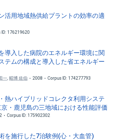
ション活用地域熱供給プラントの効率の適
 ID: 176219620
テムを導入した病院のエネルギー環境に関
熱源システムの構成と導入した省エネルギー
田一
,
昭博 佐伯
2008
Corpus ID: 174277793
陽光・熱ハイブリッドコレクタ利用システ
・東京・鹿児島の三地域における性能評価
2
Corpus ID: 175902302
断術を施行した7治験例(心・大血管)