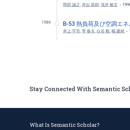
岡田 誠之
,
井出 昌樹
,
浅井 敏文
199
1984
B-53 熱負荷及び空調
井上 宇市
,
李 春夫
,
白谷 毅
,
楊 建斌
Stay Connected With Semantic Sc
What Is Semantic Scholar?