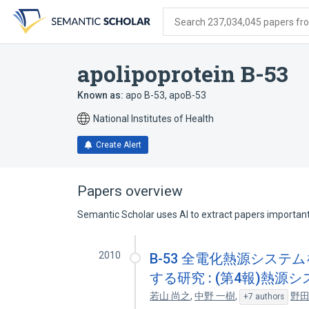
Skip
Skip
Skip
to
to
to
Search 237,034,045 papers from
search
main
account
form
content
menu
apolipoprotein B-53
Known as:
apo B-53
,
apoB-53
National Institutes of Health
Create Alert
Papers overview
Semantic Scholar uses AI to extract papers important 
2010
B-53 全電化熱源シス
する研究 : (第4報)熱
若山 尚之
,
中野 一樹
,
野田
+7 authors