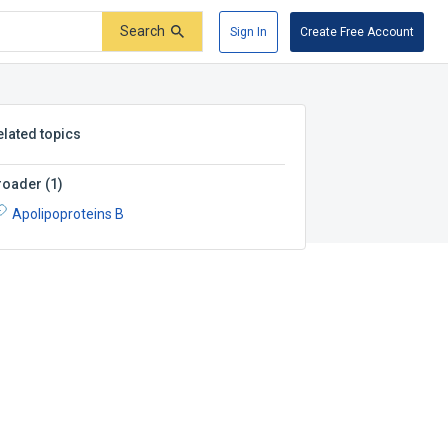
Search
Sign In
Create Free Account
elated topics
roader
(
1
)
Apolipoproteins B