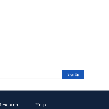
Sign Up
Research
Help