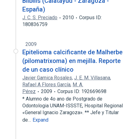
Bilbilis (Calatayud - Zaragoza -
España)
J. C. S. Preciado
2010
Corpus ID:
180836759
2009
Epitelioma calcificante de Malherbe
(pilomatrixoma) en mejilla. Reporte
de un caso clínico
Javier Garnica Rosales
,
J. E. M. Villasana
,
Rafael A Flores García
,
M. A.
Pérez
2009
Corpus ID: 192669698
* Alumno de 4o ano de Postgrado de
Odontologia UNAM-ISSSTE, Hospital Regional
«General Ignacio Zaragoza». ** Jefe y Titular
de…
Expand