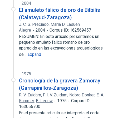
2004
El amuleto fálico de oro de Bilbilis
(Calatayud-Zaragoza)
J. C. S. Preciado
,
María D. Lasuén
Alegre
2004
Corpus ID: 162569457
RESUMEN: En este articulo presentamos un
pequeno amuleto falico romano de oro
aparecido en las excavaciones arqueologicas
de…
Expand
1975
Cronología de la gravera Zamoray
(Garrapinillos-Zaragoza)
R. V. Zuidam
,
F. I. V. Zuidam
,
Ndoro Donker
,
E. A.
Kummer
,
B. Leeuw
1975
Corpus ID:
163056700
En el presente articulo se interpreta el corte