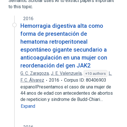
Semantic Scholar uses AI to extract papers important
to this topic.
2016
Hemorragia digestiva alta como
forma de presentación de
hematoma retroperitoneal
espontáneo gigante secundario a
anticoagulación en una mujer con
reordenación del gen JAK2
G. C. Zaragoza
,
J. E. Valenzuela
,
L.
+10 authors
F. C. Álvarez
2016
Corpus ID: 80406903
espanolPresentamos el caso de una mujer de
44 anos de edad con antecedentes de abortos
de repeticion y sindrome de Budd-Chiari…
Expand