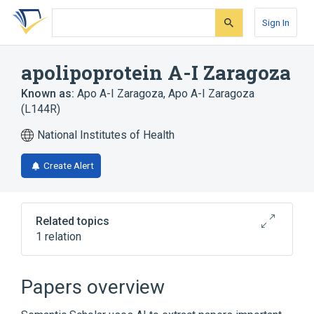
Skip
Skip
Skip
to
to
to
Sign In
search
main
account
form
content
menu
apolipoprotein A-I Zaragoza
Known as:
Apo A-I Zaragoza
,
Apo A-I Zaragoza
(L144R)
National Institutes of Health
Create Alert
Related topics
1 relation
Broader
(
1
)
Papers overview
Apolipoprotein A-I