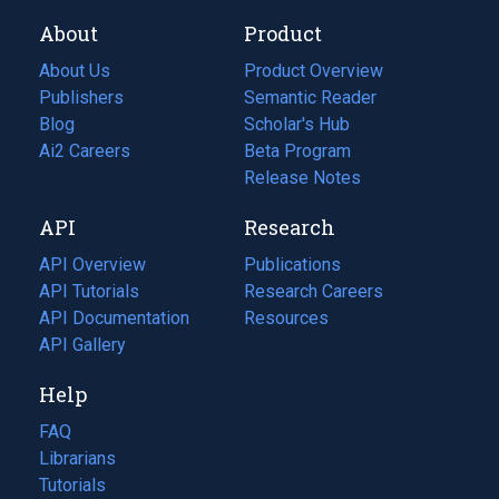
About
Product
About Us
Product Overview
Publishers
Semantic Reader
Blog
(opens
Scholar's Hub
in
Ai2 Careers
(opens
Beta Program
a
in
Release Notes
new
a
API
Research
tab)
new
tab)
API Overview
Publications
(opens
API Tutorials
in
Research Careers
(opens
API Documentation
(opens
a
in
Resources
(opens
in
API Gallery
new
a
in
a
tab)
new
a
Help
new
tab)
new
tab)
tab)
FAQ
Librarians
Tutorials