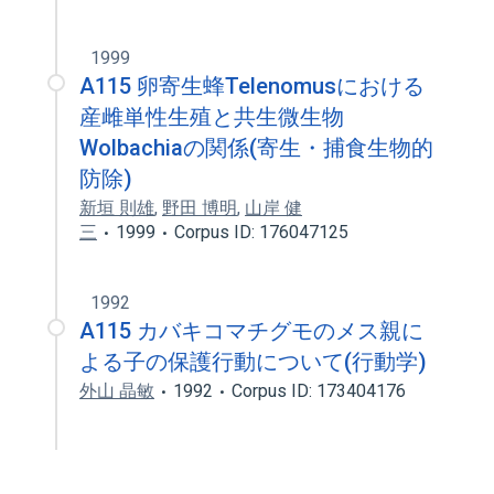
1999
A115 卵寄生蜂Telenomusにおける
産雌単性生殖と共生微生物
Wolbachiaの関係(寄生・捕食生物的
防除)
新垣 則雄
,
野田 博明
,
山岸 健
三
1999
Corpus ID: 176047125
1992
A115 カバキコマチグモのメス親に
よる子の保護行動について(行動学)
外山 晶敏
1992
Corpus ID: 173404176