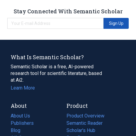
Stay Connected With Semantic Scholar
Sign Up
What Is Semantic Scholar?
Semantic Scholar is a free, AI-powered
research tool for scientific literature, based
at Ai2.
Learn More
About
Product
About Us
Product Overview
Publishers
Semantic Reader
Blog
(opens
Scholar's Hub