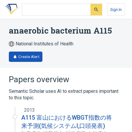
Skip
Skip
Skip
to
to
to
Sign In
search
main
account
form
content
menu
anaerobic bacterium A115
National Institutes of Health
Create Alert
Papers overview
Semantic Scholar uses AI to extract papers important
to this topic.
2013
A115 富山におけるWBGT指数の将
来予測(気候システムI,口頭発表)