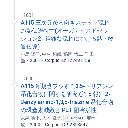
2001
A115 三次元後ろ向きステップ流れ
の熱伝達特性(オーガナイズドセッ
ション2 : 複雑な流れにおける熱・物
質伝達)
小島 隆司
,
中村 和哉
,
稲岡 恭二
,
千田
衞
2001
Corpus ID: 127484158
2000
A115 新規含フッ素 1,3,5-トリアジン
系化合物に関する研究 (第 5 報) : 2-
Benzylamino-1,3,5-triazine 系化合物
の環窒素減数と PET 阻害活性
大氣 新平
,
大木 愛子
,
若林
+5 authors
攻
2000
Corpus ID: 92898547