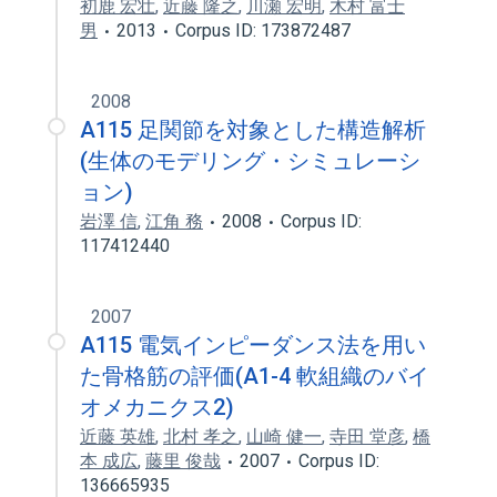
初鹿 宏壮
,
近藤 隆之
,
川瀬 宏明
,
木村 富士
男
2013
Corpus ID: 173872487
2008
A115 足関節を対象とした構造解析
(生体のモデリング・シミュレーシ
ョン)
岩澤 信
,
江角 務
2008
Corpus ID:
117412440
2007
A115 電気インピーダンス法を用い
た骨格筋の評価(A1-4 軟組織のバイ
オメカニクス2)
近藤 英雄
,
北村 孝之
,
山崎 健一
,
寺田 堂彦
,
橋
本 成広
,
藤里 俊哉
2007
Corpus ID:
136665935