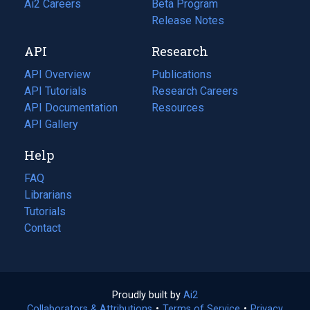
in
Ai2 Careers
(opens
Beta Program
a
in
Release Notes
new
a
API
Research
tab)
new
tab)
API Overview
Publications
(opens
API Tutorials
in
Research Careers
(opens
API Documentation
(opens
a
in
Resources
(opens
in
API Gallery
new
a
in
a
tab)
new
a
Help
new
tab)
new
tab)
tab)
FAQ
Librarians
Tutorials
Contact
Proudly built by
Ai2
(opens
Collaborators & Attributions
•
Terms of Service
in
(opens
•
Privacy