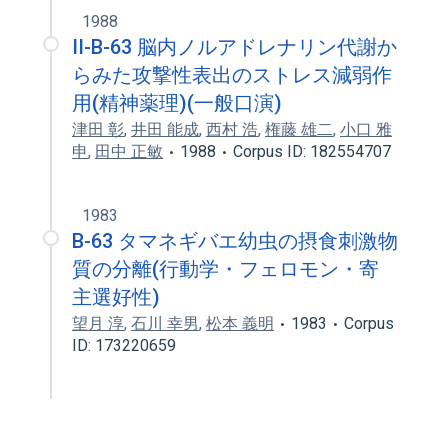
1988
II-B-63 脳内ノルアドレナリン代謝か
らみた攻撃性表出のストレス減弱作
用(精神薬理)(一般口演)
津田 彰
,
井田 能成
,
西村 浩
,
権藤 雄二
,
小口 雅
申
,
田中 正敏
1988
Corpus ID: 182554707
1983
B-63 タマネギバエ幼虫の摂食刺激物
質の分離(行動学・フェロモン・寄
主選好性)
望月 淳
,
石川 幸男
,
松本 義明
1983
Corpus
ID: 173220659