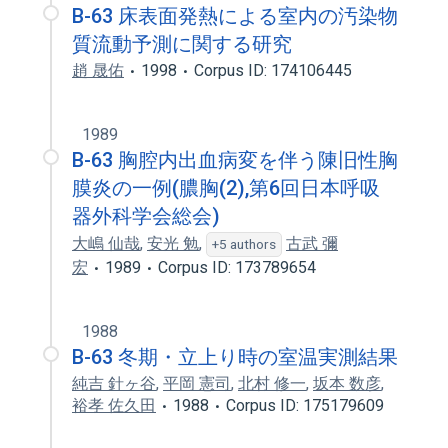
B-63 床表面発熱による室内の汚染物
質流動予測に関する研究
趙 晟佑
1998
Corpus ID: 174106445
1989
B-63 胸腔内出血病変を伴う陳旧性胸
膜炎の一例(膿胸(2),第6回日本呼吸
器外科学会総会)
大嶋 仙哉
,
安光 勉
,
古武 彌
+5 authors
宏
1989
Corpus ID: 173789654
1988
B-63 冬期・立上り時の室温実測結果
純吉 針ヶ谷
,
平岡 憲司
,
北村 修一
,
坂本 数彦
,
裕孝 佐久田
1988
Corpus ID: 175179609