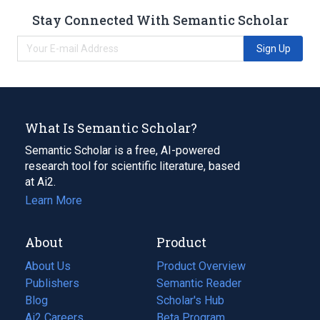
Stay Connected With Semantic Scholar
Sign Up
What Is Semantic Scholar?
Semantic Scholar is a free, AI-powered
research tool for scientific literature, based
at Ai2.
Learn More
About
Product
About Us
Product Overview
Publishers
Semantic Reader
Blog
(opens
Scholar's Hub
in
Ai2 Careers
(opens
Beta Program