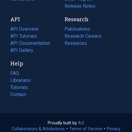
a
in
Release Notes
new
a
API
Research
tab)
new
tab)
API Overview
Publications
(opens
API Tutorials
in
Research Careers
(opens
API Documentation
(opens
a
in
Resources
(opens
in
API Gallery
new
a
in
a
tab)
new
a
Help
new
tab)
new
tab)
tab)
FAQ
Librarians
Tutorials
Contact
Proudly built by
Ai2
(opens
Collaborators & Attributions
•
Terms of Service
in
(opens
•
Privacy