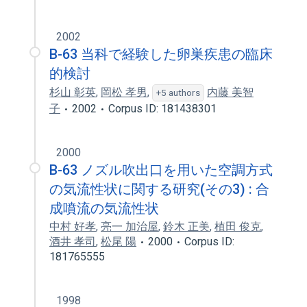
2002
B-63 当科で経験した卵巣疾患の臨床
的検討
杉山 彰英
,
岡松 孝男
,
内藤 美智
+5 authors
子
2002
Corpus ID: 181438301
2000
B-63 ノズル吹出口を用いた空調方式
の気流性状に関する研究(その3) : 合
成噴流の気流性状
中村 好孝
,
亮一 加治屋
,
鈴木 正美
,
植田 俊克
,
酒井 孝司
,
松尾 陽
2000
Corpus ID:
181765555
1998