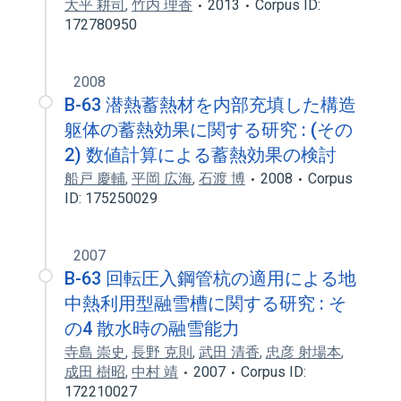
大平 耕司
,
竹内 理香
2013
Corpus ID:
172780950
2008
B-63 潜熱蓄熱材を内部充填した構造
躯体の蓄熱効果に関する研究 : (その
2) 数値計算による蓄熱効果の検討
船戸 慶輔
,
平岡 広海
,
石渡 博
2008
Corpus
ID: 175250029
2007
B-63 回転圧入鋼管杭の適用による地
中熱利用型融雪槽に関する研究 : そ
の4 散水時の融雪能力
寺島 崇史
,
長野 克則
,
武田 清香
,
忠彦 射場本
,
成田 樹昭
,
中村 靖
2007
Corpus ID:
172210027