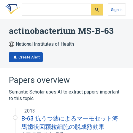
Skip
Skip
Skip
to
to
to
Sign In
search
main
account
form
content
menu
actinobacterium MS-B-63
National Institutes of Health
Create Alert
Papers overview
Semantic Scholar uses AI to extract papers important
to this topic.
2013
B-63 抗うつ薬によるマーモセット海
馬歯状回顆粒細胞の脱成熟効果