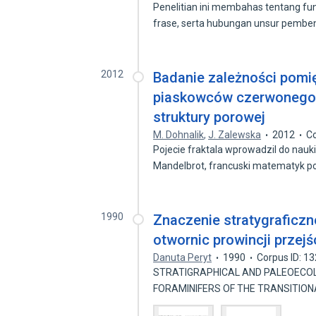
Penelitian ini membahas tentang fung
frase, serta hubungan unsur pemb
2012
Badanie zależności pomi
piaskowców czerwonego 
struktury porowej
M. Dohnalik
,
J. Zalewska
2012
Co
Pojecie fraktala wprowadzil do nauk
Mandelbrot, francuski matematyk p
1990
Znaczenie stratygraficz
otwornic prowincji przej
Danuta Peryt
1990
Corpus ID: 1
STRATIGRAPHICAL AND PALEOECOL
FORAMINIFERS OF THE TRANSITION