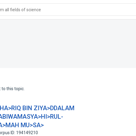
 all fields of science
to this topic.
HA>RIQ BIN ZIYA>DDALAM
ABIWAMASYA>HI>RUL-
A>MAH MU>SA>
orpus ID: 194149210