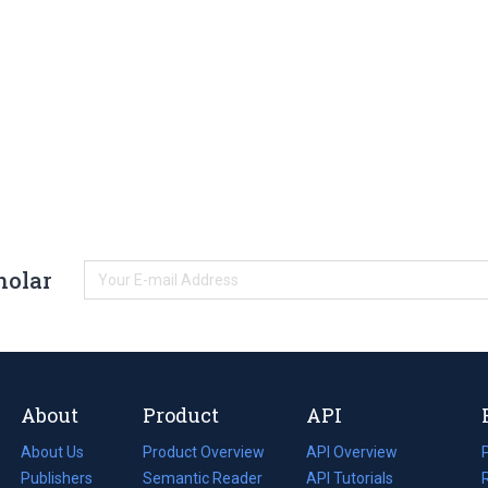
holar
About
Product
API
About Us
Product Overview
API Overview
Publishers
Semantic Reader
API Tutorials
i