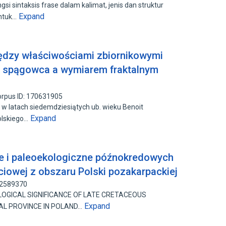
si sintaksis frase dalam kalimat, jenis dan struktur
Expand
entuk…
ędzy właściwościami zbiornikowymi
spągowca a wymiarem fraktalnym
rpus ID: 170631905
i w latach siedemdziesiątych ub. wieku Benoit
Expand
olskiego…
ne i paleoekologiczne późnokredowych
ściowej z obszaru Polski pozakarpackiej
32589370
OGICAL SIGNIFICANCE OF LATE CRETACEOUS
Expand
AL PROVINCE IN POLAND…