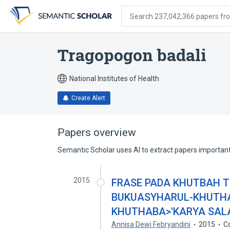
Skip
Skip
Skip
to
to
to
Search 237,042,366 papers from
search
main
account
form
content
menu
Tragopogon badali
National Institutes of Health
Create Alert
Papers overview
Semantic Scholar uses AI to extract papers important 
2015
FRASE PADA KHUTBAH T
BUKUASYHARUL-KHUTH
KHUTHABA>'KARYA SAL
Annisa Dewi Febryandini
2015
C