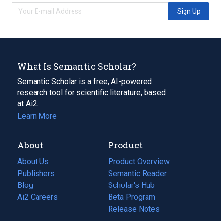
Sign Up
What Is Semantic Scholar?
Semantic Scholar is a free, AI-powered
research tool for scientific literature, based
at Ai2.
Learn More
About
Product
About Us
Product Overview
Publishers
Semantic Reader
Blog
(opens
Scholar's Hub
in
Ai2 Careers
(opens
Beta Program
a
in
Release Notes
new
a