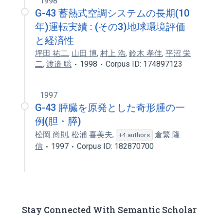
1998
G-43 蓄熱式空調システムの長期(10
年)運転実績 : (その3)地球環境評価
と経済性
坪田 祐二
,
山田 博
,
村上 浩
,
鈴木 孝佳
,
平沼 栄
二
,
渡邉 聡
1998
Corpus ID: 174897123
1997
G-43 膵臓を原発とした奇形腫の一
例(胆・膵)
松岡 尚則
,
松浦 喜美夫
,
倉繁 隆
+4 authors
信
1997
Corpus ID: 182870700
Stay Connected With Semantic Scholar