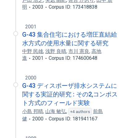
戸田 浩之
,
矢込 由紀
,
佐古 かおり
,
田中 辰
明
2003
Corpus ID: 173418838
2001
G-43 集合住宅における増圧直結給
水方式の使用水量に関する研究
中野 民雄
,
浅野 良晴
,
市川 憲良
,
高地
進
2001
Corpus ID: 174600648
2000
G-43 ディスポーザ排水システムに
関する実証的研究 : その2,コンポス
ト方式のフィールド実験
小島 邦晴
,
山海 敏弘
,
前島
+4 authors
健
2000
Corpus ID: 181941167