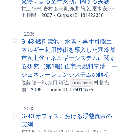
発停による室圧変動に関する実験
村江 行忠
,
岩村 多美勇
,
永井 裕之
,
栗木 茂
,
小
出 剛男
2007
Corpus ID: 181422330
2005
G-43 燃料電池・水素・再生可能エ
ネルギー利用技術を導入した寒冷都
市次世代エネルギーシステムに関す
る研究 : (第1報) 住宅用燃料電池コー
ジェネレーションシステムの解析
後藤 隆一郎
,
濱田 靖弘
,
村瀬 光
+6 authors
則
2005
Corpus ID: 176011576
2003
G-43 オフィスにおける浮遊真菌の
実測