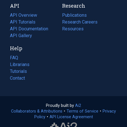
API
Research
tab)
new
tab)
API Overview
Publications
(opens
API Tutorials
in
Research Careers
(opens
API Documentation
(opens
a
in
Resources
(opens
in
API Gallery
new
a
in
a
tab)
new
a
Help
new
tab)
new
tab)
tab)
FAQ
Librarians
Tutorials
Contact
Proudly built by
Ai2
(opens
Collaborators & Attributions
•
Terms of Service
in
(opens
•
Privacy
Policy
(opens
•
API License Agreement
a
in
in
new
a