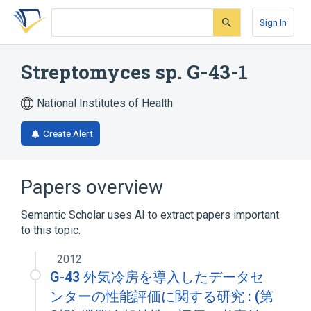
Skip
Skip
Skip
to
to
to
Sign In
search
main
account
form
content
menu
Streptomyces sp. G-43-1
National Institutes of Health
Create Alert
Papers overview
Semantic Scholar uses AI to extract papers important
to this topic.
2012
G-43 外気冷房を導入したデータセ
ンターの性能評価に関する研究 : (第