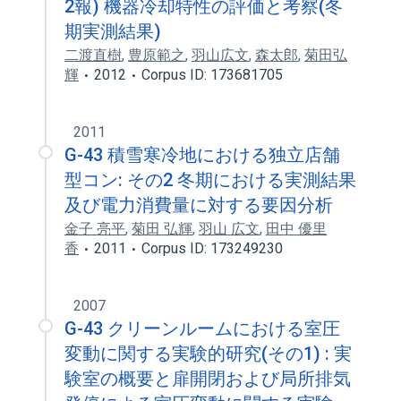
2報) 機器冷却特性の評価と考察(冬
期実測結果)
二渡直樹
,
豊原範之
,
羽山広文
,
森太郎
,
菊田弘
輝
2012
Corpus ID: 173681705
2011
G-43 積雪寒冷地における独立店舗
型コン: その2 冬期における実測結果
及び電力消費量に対する要因分析
金子 亮平
,
菊田 弘輝
,
羽山 広文
,
田中 優里
香
2011
Corpus ID: 173249230
2007
G-43 クリーンルームにおける室圧
変動に関する実験的研究(その1) : 実
験室の概要と扉開閉および局所排気