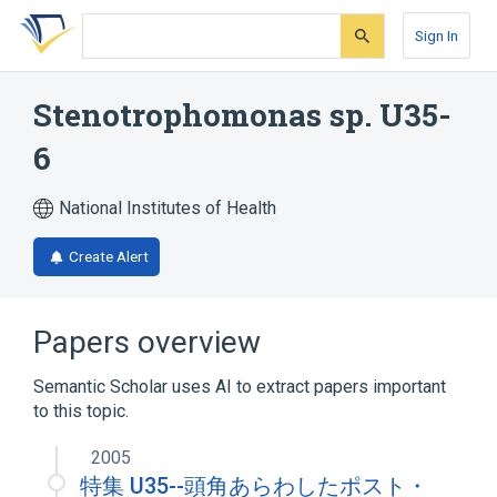
Skip
Skip
Skip
to
to
to
Sign In
search
main
account
form
content
menu
Stenotrophomonas sp. U35-
6
National Institutes of Health
Create Alert
Papers overview
Semantic Scholar uses AI to extract papers important
to this topic.
2005
特集 U35--頭角あらわしたポスト・