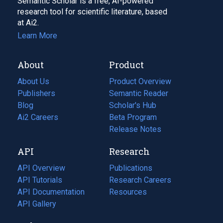
Semantic Scholar is a free, AI-powered
research tool for scientific literature, based
at Ai2.
Learn More
About
Product
About Us
Product Overview
Publishers
Semantic Reader
Blog
(opens
Scholar's Hub
in
Ai2 Careers
(opens
Beta Program
a
in
Release Notes
new
a
API
Research
tab)
new
tab)
API Overview
Publications
(opens
API Tutorials
in
Research Careers
(opens
API Documentation
(opens
a
in
Resources
(opens
in
API Gallery
new
a
in
a
tab)
new
a