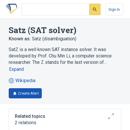
Skip
Skip
Skip
to
to
to
Sign In
search
main
account
form
content
menu
Satz (SAT solver)
Known as:
Satz (disambiguation)
SatZ is a well known SAT instance solver. It was
developed by Prof. Chu Min Li, a computer science
researcher. The Z stands for the last version of…
Expand
Wikipedia
(opens
in
Create Alert
a
new
tab)
Related topics
2 relations