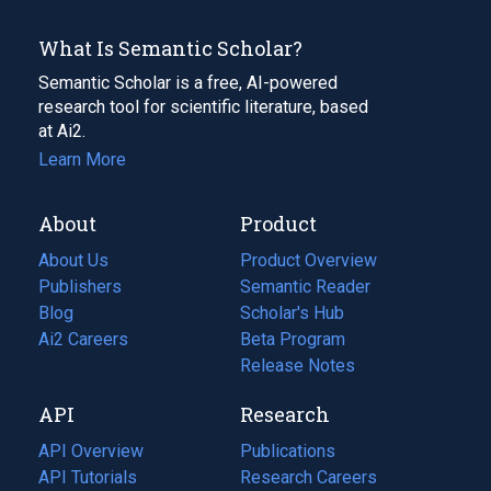
What Is Semantic Scholar?
Semantic Scholar is a free, AI-powered
research tool for scientific literature, based
at Ai2.
Learn More
About
Product
About Us
Product Overview
Publishers
Semantic Reader
Blog
(opens
Scholar's Hub
in
Ai2 Careers
(opens
Beta Program
a
in
Release Notes
new
a
API
Research
tab)
new
tab)
API Overview
Publications
(opens
API Tutorials
in
Research Careers
(opens