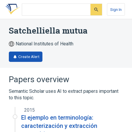
Skip
Skip
Skip
to
to
to
Sign In
search
main
account
form
content
menu
Satchelliella mutua
National Institutes of Health
Create Alert
Papers overview
Semantic Scholar uses AI to extract papers important
to this topic.
2015
El ejemplo en terminología:
caracterización y extracción