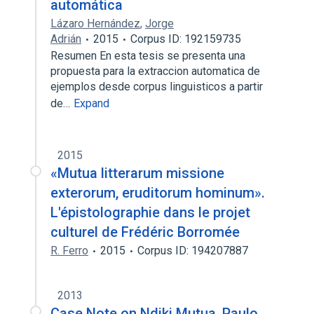
automática
Lázaro Hernández
,
Jorge
Adrián
2015
Corpus ID: 192159735
Resumen En esta tesis se presenta una
propuesta para la extraccion automatica de
ejemplos desde corpus linguisticos a partir
de…
Expand
2015
«Mutua litterarum missione
exterorum, eruditorum hominum».
L'épistolographie dans le projet
culturel de Frédéric Borromée
R. Ferro
2015
Corpus ID: 194207887
2013
Case Note on Ndiki Mutua, Paulo