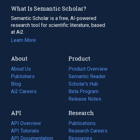
What Is Semantic Scholar?
Semantic Scholar is a free, AI-powered
research tool for scientific literature, based
at Ai2.
Learn More
About
Product
About Us
Product Overview
Publishers
Semantic Reader
Blog
(opens
Scholar's Hub
in
Ai2 Careers
(opens
Beta Program
a
in
Release Notes
new
a
API
Research
tab)
new
tab)
API Overview
Publications
(opens
API Tutorials
in
Research Careers
(opens
API Documentation
(opens
a
in
Resources
(opens