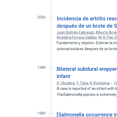
2006
Incidencia de artritis re
después de un brote de Sa
Juan Beltrán-Fabregat
,
Alberto Arn
Angelina Fenosa-Salillas
,
M. R. Pac-
Fundamento y objetivo: Estimar la inc
osteoarticulares despues de un bro
1989
Bilateral subdural empyem
infant
H. Okudera
,
Y. Toba
,
K. Kyoshima
C
A case is reported of an infant with
ThisSalmonella species is extremel
1989
[Salmonella occurrence in 