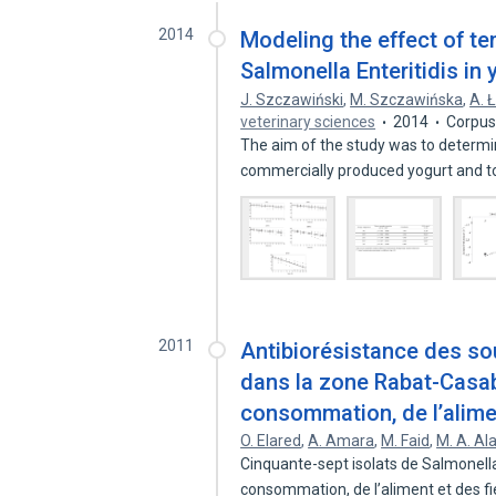
2014
Modeling the effect of te
Salmonella Enteritidis in 
J. Szczawiński
,
M. Szczawińska
,
A. 
veterinary sciences
2014
Corpus
The aim of the study was to determine
commercially produced yogurt and 
2011
Antibiorésistance des so
dans la zone Rabat-Casabl
consommation, de l’alime
O. Elared
,
A. Amara
,
M. Faid
,
M. A. Al
Cinquante-sept isolats de Salmonella e
consommation, de l’aliment et des f