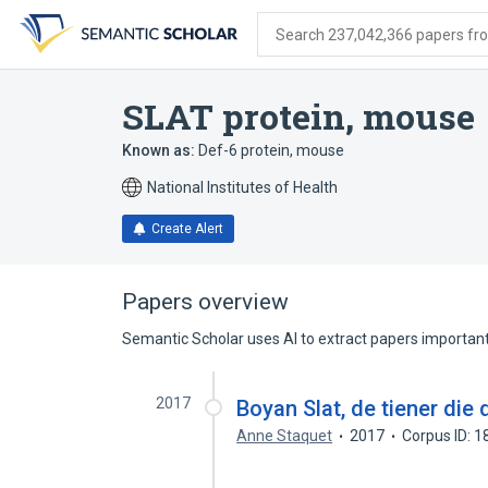
Skip
Skip
Skip
to
to
to
Search 237,042,366 papers from
search
main
account
form
content
menu
SLAT protein, mouse
Known as:
Def-6 protein, mouse
National Institutes of Health
Create Alert
Papers overview
Semantic Scholar uses AI to extract papers important 
2017
Boyan Slat, de tiener di
Anne Staquet
2017
Corpus ID: 