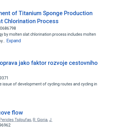
ment of Titanium Sponge Production
t Chlorination Process
100686798
y by molten slat chlorination process includes molten
Expand
 by…
doprava jako faktor rozvoje cestovního
59371
he issue of development of cycling routes and cycling in
 cove flow
Pericles Tsiloufas
,
R. Gioria
,
J.
596962