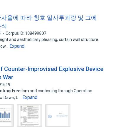
 반사율에 따라 창호 일사투과량 및 그에
분석
4
Corpus ID: 108499807
ght and aesthetically pleasing, curtain wall structure
Expand
ndow…
of Counter-Improvised Explosive Device
s War
291619
ion Iraqi Freedom and continuing through Operation
Expand
ew Dawn, U…