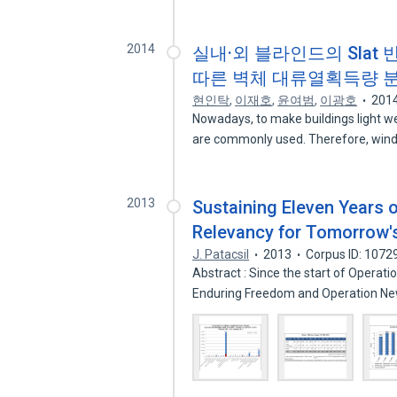
2014
실내·외 블라인드의 Slat
따른 벽체 대류열획득량 
현인탁
,
이재호
,
윤여범
,
이광호
201
Nowadays, to make buildings light wei
are commonly used. Therefore, wi
2013
Sustaining Eleven Years 
Relevancy for Tomorrow'
J. Patacsil
2013
Corpus ID: 107
Abstract : Since the start of Operat
Enduring Freedom and Operation N