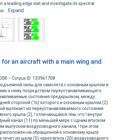
m a leading edge slat and investigate its spectral
Expand
tor…
 for an aircraft with a main wing and
008
Corpus ID: 133961708
подъемной силы для самолета с основным крылом и
нию к нему посредством переустанавливающего
анавливаемые состояния предкрылком, между
ней стороной (1b) которого и основным крылом (2)
рой вытекает из переустанавливаемого состояния
ного крыла (2), ! отличающаяся тем, что ! внутри
ный канал (11) по меньшей мере с одним впуском
им выпуском воздуховодного канала, ! при этом
а расположен на обращенной к основному крылу
ух течет из щели (5) через впуск (20) воздуховодного