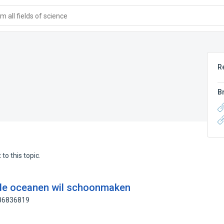
 all fields of science
R
B
to this topic.
e de oceanen wil schoonmaken
186836819