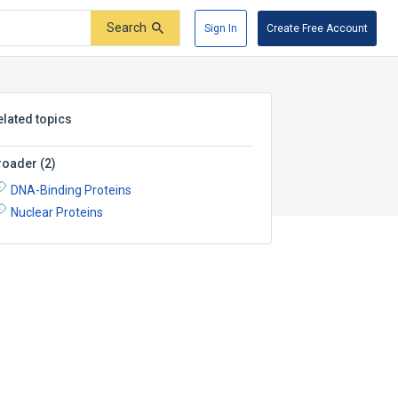
Search
Sign In
Create Free Account
elated topics
roader
(
2
)
DNA-Binding Proteins
Nuclear Proteins