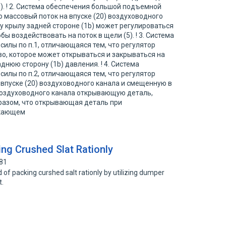
). ! 2. Система обеспечения большой подъемной
то массовый поток на впуске (20) воздуховодного
у крылу задней стороне (1b) может регулироваться
бы воздействовать на поток в щели (5). ! 3. Система
илы по п.1, отличающаяся тем, что регулятор
во, которое может открываться и закрываться на
нюю сторону (1b) давления. ! 4. Система
илы по п.2, отличающаяся тем, что регулятор
впуске (20) воздуховодного канала и смещенную в
воздуховодного канала открывающую деталь,
разом, что открывающая деталь при
икающем
ng Crushed Slat Rationly
881
of packing curshed salt rationly by utilizing dumper
t.