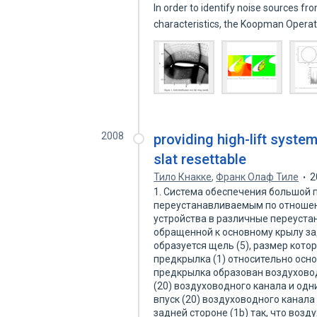
In order to identify noise sources fro
characteristics, the Koopman Opera
2008
providing high-lift system
slat resettable
Тило Кнакке
,
Франк Олаф Тиле
2
1. Система обеспечения большой 
переустанавливаемым по отноше
устройства в различные переуст
обращенной к основному крылу зад
образуется щель (5), размер кото
предкрылка (1) относительно основ
предкрылка образован воздуховод
(20) воздуховодного канала и одн
впуск (20) воздуховодного канал
задней стороне (1b) так, что возд