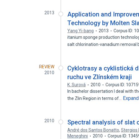
2013
Application and Improve
Technology by Molten Sla
Yang Yi-bang
2013
Corpus ID: 
itanium sponge production technolog
salt chlorination-vanadium removal
REVIEW
Cyklotrasy a cyklistická 
2010
ruchu ve Zlínském kraji
K. Surová
2010
Corpus ID: 1071
In bachelor dissertation I deal with t
Expand
the Zlin Region in terms of…
2010
Spectral analysis of slat
André dos Santos Bonatto
,
Stergios 
Meneghini
2010
Corpus ID: 134