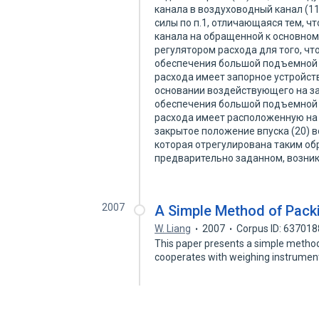
канала в воздуховодный канал (11
силы по п.1, отличающаяся тем, ч
канала на обращенной к основном
регулятором расхода для того, что
обеспечения большой подъемной с
расхода имеет запорное устройст
основании воздействующего на зад
обеспечения большой подъемной с
расхода имеет расположенную на 
закрытое положение впуска (20) 
которая отрегулирована таким об
предварительно заданном, возн
2007
A Simple Method of Packi
W. Liang
2007
Corpus ID: 63701
This paper presents a simple method 
cooperates with weighing instrumen