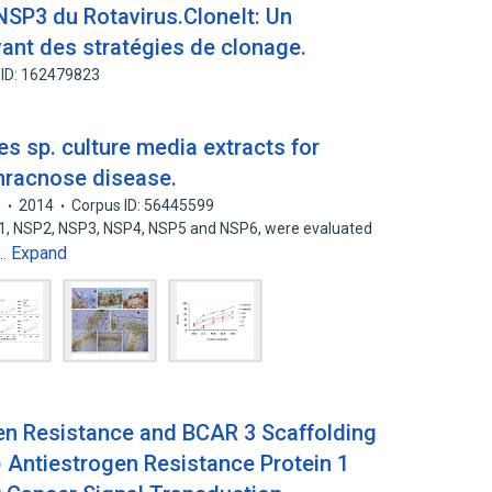
NSP3 du Rotavirus.CloneIt: Un
ant des stratégies de clonage.
 ID: 162479823
s sp. culture media extracts for
thracnose disease.
g
2014
Corpus ID: 56445599
SP1, NSP2, NSP3, NSP4, NSP5 and NSP6, were evaluated
Expand
t…
en Resistance and BCAR 3 Scaffolding
 ) Antiestrogen Resistance Protein 1