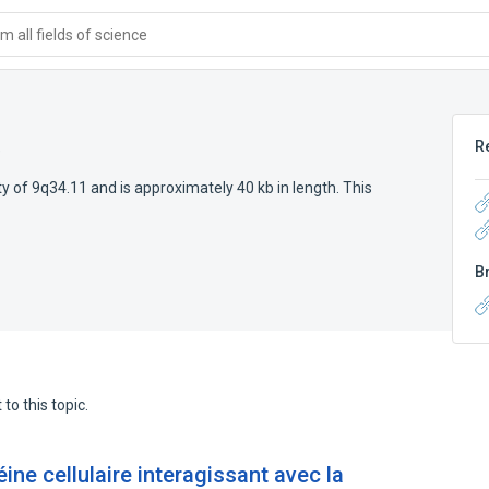
 all fields of science
R
e
ty of 9q34.11 and is approximately 40 kb in length. This
B
to this topic.
ine cellulaire interagissant avec la