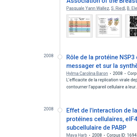
Association of the Breas
Pasquale Yann Wallez
,
S. Riedl
,
B. El
2008
Rôle de la protéine NSP3
messager et sur la synthè
Hylma Carolina Baron
2008
Corp
L’efficacite de la replication virale 
contourner l’appareil cellulaire a leu
2008
Effet de l'interaction de 
protéines cellulaires, eIF
subcellulaire de PABP
Maya Harb
2008
Corpus ID: 169