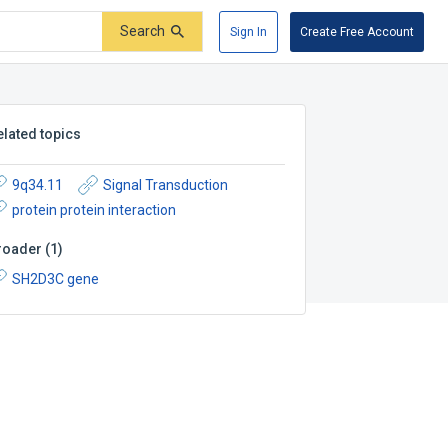
Search
Sign In
Create Free Account
elated topics
9q34.11
Signal Transduction
protein protein interaction
roader
(
1
)
SH2D3C gene