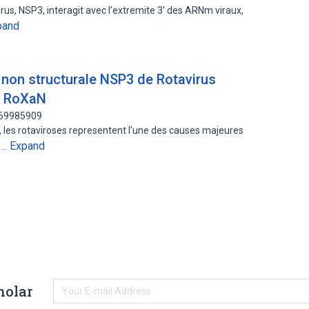
rus, NSP3, interagit avec l’extremite 3’ des ARNm viraux,
pand
e non structurale NSP3 de Rotavirus
re RoXaN
169985909
 les rotaviroses representent l'une des causes majeures
Expand
s…
holar