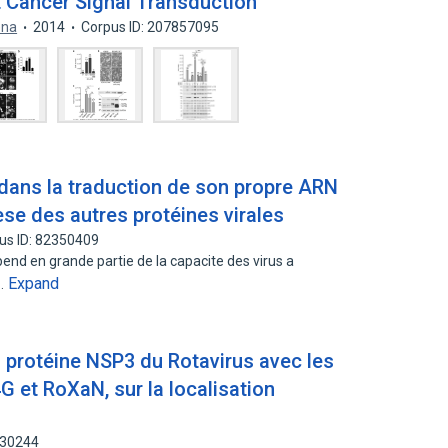
t Cancer Signal Transduction
ena
2014
Corpus ID: 207857095
 dans la traduction de son propre ARN
se des autres protéines virales
us ID: 82350409
depend en grande partie de la capacite des virus a
Expand
r…
la protéine NSP3 du Rotavirus avec les
4G et RoXaN, sur la localisation
430244