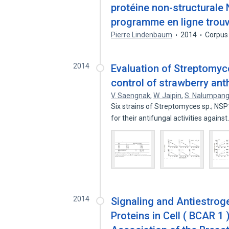
protéine non-structurale 
programme en ligne trouv
Pierre Lindenbaum
2014
Corpus
2014
Evaluation of Streptomyce
control of strawberry an
V. Saengnak
,
W. Jaipin
,
S. Nalumpan
Six strains of Streptomyces sp.; N
for their antifungal activities agains
2014
Signaling and Antiestrog
Proteins in Cell ( BCAR 1