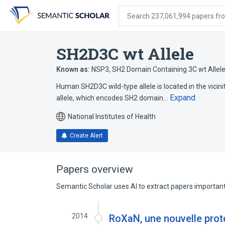
Skip
Skip
Skip
to
to
to
Search 237,061,994 papers from
search
main
account
form
content
menu
SH2D3C wt Allele
Known as:
NSP3
,
SH2 Domain Containing 3C wt Allel
Human SH2D3C wild-type allele is located in the vicini
Expand
allele, which encodes SH2 domain…
National Institutes of Health
Create Alert
Papers overview
Semantic Scholar uses AI to extract papers important 
2014
RoXaN, une nouvelle proté