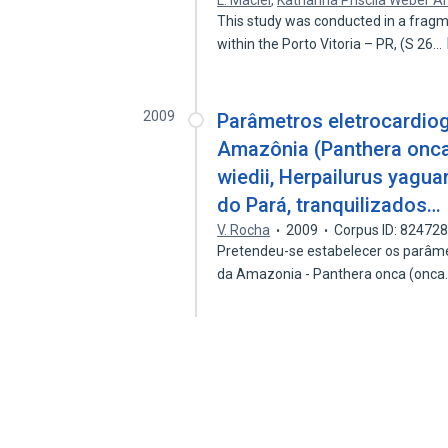
L. Maciel
,
Katharina Priscila Weber A
This study was conducted in a fragm
within the Porto Vitoria – PR, (S 26…
2009
Parâmetros eletrocardiog
Amazônia (Panthera onca
wiedii, Herpailurus yagua
do Pará, tranquilizados…
V. Rocha
2009
Corpus ID: 82472
Pretendeu-se estabelecer os parâmet
da Amazonia - Panthera onca (onc