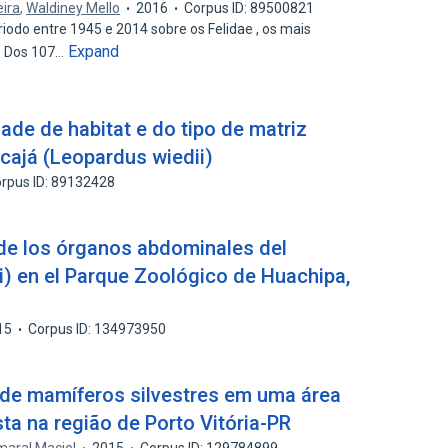
eira
,
Waldiney Mello
2016
Corpus ID: 89500821
iodo entre 1945 e 2014 sobre os Felidae , os mais
Expand
. Dos 107…
dade de habitat e do tipo de matriz
cajá (Leopardus wiedii)
rpus ID: 89132428
de los órganos abdominales del
) en el Parque Zoológico de Huachipa,
15
Corpus ID: 134973950
 de mamíferos silvestres em uma área
ta na região de Porto Vitória-PR