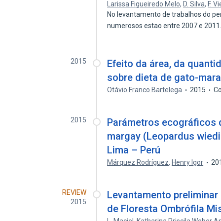
Larissa Figueiredo Melo
,
D. Silva
,
F. Vi
No levantamento de trabalhos do per
numerosos estao entre 2007 e 2011
2015
Efeito da área, da quanti
sobre dieta de gato-mara
Otávio Franco Bartelega
2015
Co
2015
Parámetros ecográficos 
margay (Leopardus wiedii
Lima – Perú
Márquez Rodríguez
,
Henry Igor
20
REVIEW
Levantamento preliminar
2015
de Floresta Ombrófila Mis