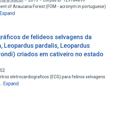
maral Maciel
2015
Corpus ID: 129784899
ent of Araucaria Forest (FOM - acronym in portuguese)
Expand
ráficos de felideos selvagens da
, Leopardus pardalis, Leopardus
rondi) criados em cativeiro no estado
852
ros eletrocardiograficos (ECG) para felinos selvagens
Expand
a…