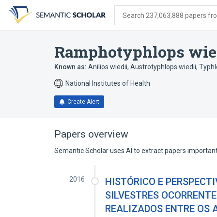
Skip
Skip
Skip
to
to
to
Search 237,063,888 papers from
search
main
account
form
content
menu
Ramphotyphlops wie
Known as:
Anilios wiedii
,
Austrotyphlops wiedii
,
Typhl
National Institutes of Health
Create Alert
Papers overview
Semantic Scholar uses AI to extract papers important 
2016
HISTÓRICO E PERSPECT
SILVESTRES OCORRENTE
REALIZADOS ENTRE OS A