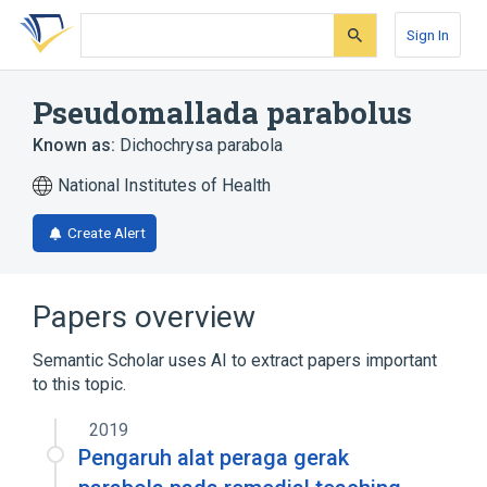
Skip
Skip
Skip
to
to
to
Sign In
search
main
account
form
content
menu
Pseudomallada parabolus
Known as:
Dichochrysa parabola
National Institutes of Health
Create Alert
Papers overview
Semantic Scholar uses AI to extract papers important
to this topic.
2019
Pengaruh alat peraga gerak