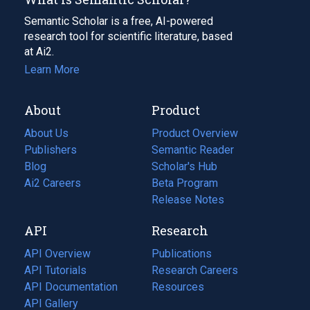
Semantic Scholar is a free, AI-powered
research tool for scientific literature, based
at Ai2.
Learn More
About
Product
About Us
Product Overview
Publishers
Semantic Reader
Blog
(opens
Scholar's Hub
in
Ai2 Careers
(opens
Beta Program
a
in
Release Notes
new
a
API
Research
tab)
new
tab)
API Overview
Publications
(opens
API Tutorials
in
Research Careers
(opens
API Documentation
(opens
a
in
Resources
(opens
in
API Gallery
new
a
in