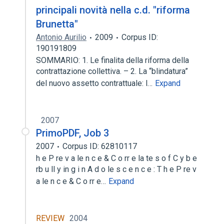
principali novità nella c.d. "riforma
Brunetta"
Antonio Aurilio
2009
Corpus ID:
190191809
SOMMARIO: 1. Le finalita della riforma della
contrattazione collettiva. – 2. La “blindatura”
del nuovo assetto contrattuale: l…
Expand
2007
PrimoPDF, Job 3
2007
Corpus ID: 62810117
h e P re v a le n c e & C o rr e la te s o f C y b e
rb u ll y in g i n A d o le s c e n c e : T h e P re v
a le n c e & C o rr e…
Expand
REVIEW
2004