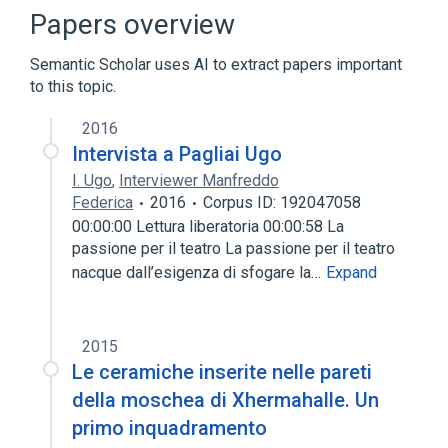
Microsoft Windows
RedMon
Papers overview
Expand
Semantic Scholar uses AI to extract papers important
to this topic.
2016
Intervista a Pagliai Ugo
I. Ugo
,
Interviewer Manfreddo
Federica
2016
Corpus ID: 192047058
00:00:00 Lettura liberatoria 00:00:58 La
passione per il teatro La passione per il teatro
nacque dall’esigenza di sfogare la…
Expand
2015
Le ceramiche inserite nelle pareti
della moschea di Xhermahalle. Un
primo inquadramento