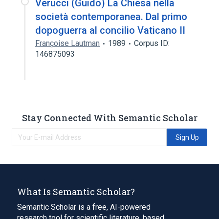
Verucci (Guido) La Chiesa nella
società contemporanea. Dal primo
dopoguerra al concilio Vaticano II
Françoise Lautman
1989
Corpus ID:
146875093
Stay Connected With Semantic Scholar
Sign Up
What Is Semantic Scholar?
Semantic Scholar is a free, AI-powered
research tool for scientific literature, based