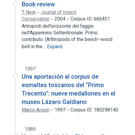
Book review
T. New
Journal of Insect
Conservation
2004
Corpus ID: 666451
Artropodi dell’orizzonte del faggio
nell’Appennino Settentrionale. Primo
contributo. (Arthropods of the beech–wood
belt in the…
Expand
1997
Una aportación al corpus de
esmaltes toscanos del "Primo
Trecento": nueve medallones en el
museo Lázaro Galdiano
Marco Ansón
1997
Corpus ID: 180298140
1989