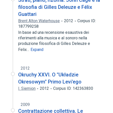
Strati, piano, rizoma. John Cage e la
filosofia di Gilles Deleuze e Félix
Guattari
Brent Alton Waterhouse
2012
Corpus ID:
187799258
In base ad una recensione esaustiva dei
riferimenti alla musica e al sonoro nella
produzione filosofica di Gilles Deleuze e
Felix…
Expand
2012
Okruchy XXVI. O "Układzie
Okresowym" Primo Levi'ego
I. Siemion
2012
Corpus ID: 142363830
2009
Contrattazione collettiva. Le