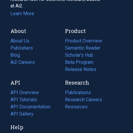
at Ai2.
Learn More
About
Product
About Us
Product Overview
Publishers
Semantic Reader
Blog
(opens
Scholar's Hub
in
Ai2 Careers
(opens
Beta Program
a
in
Release Notes
new
a
API
Research
tab)
new
tab)
API Overview
Publications
(opens
API Tutorials
in
Research Careers
(opens
API Documentation
(opens
a
in
Resources
(opens
in
API Gallery
new
a
in
a
tab)
new
a
Help
new
tab)
new