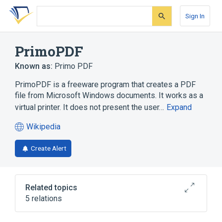
Skip
Skip
Skip
to
to
to
Sign In
search
main
account
form
content
menu
PrimoPDF
Known as:
Primo PDF
PrimoPDF is a freeware program that creates a PDF
file from Microsoft Windows documents. It works as a
virtual printer. It does not present the user…
Expand
Wikipedia
(opens
in
Create Alert
a
new
tab)
Related topics
5 relations
.NET Framework
List of PDF software