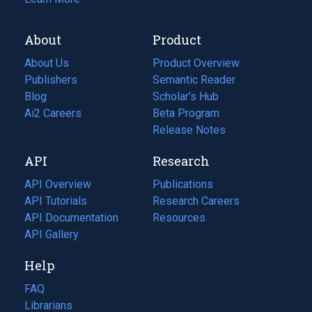
About
Product
About Us
Product Overview
Publishers
Semantic Reader
Blog
(opens
Scholar's Hub
in
Ai2 Careers
(opens
Beta Program
a
in
Release Notes
new
a
API
Research
tab)
new
tab)
API Overview
Publications
(opens
API Tutorials
in
Research Careers
(opens
API Documentation
(opens
a
in
Resources
(opens
in
API Gallery
new
a
in
a
tab)
new
a
Help
new
tab)
new
tab)
tab)
FAQ
Librarians