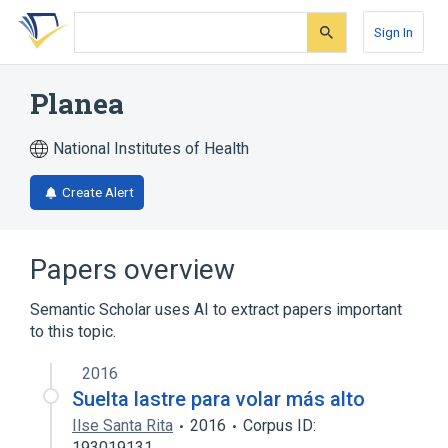
Skip
Skip
Skip
to
to
to
Sign In
search
main
account
form
content
menu
Planea
National Institutes of Health
Create Alert
Papers overview
Semantic Scholar uses AI to extract papers important
to this topic.
2016
Suelta lastre para volar más alto
Ilse Santa Rita
2016
Corpus ID:
193019131