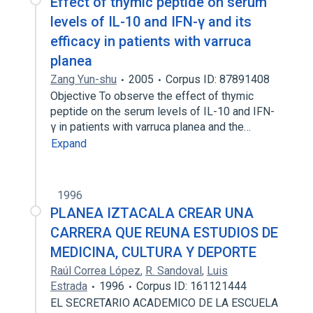
Effect of thymic peptide on serum
levels of IL-10 and IFN-γ and its
efficacy in patients with varruca
planea
Zang Yun-shu
2005
Corpus ID: 87891408
Objective To observe the effect of thymic
peptide on the serum levels of IL-10 and IFN-
γ in patients with varruca planea and the…
Expand
1996
PLANEA IZTACALA CREAR UNA
CARRERA QUE REUNA ESTUDIOS DE
MEDICINA, CULTURA Y DEPORTE
Raúl Correa López
,
R. Sandoval
,
Luis
Estrada
1996
Corpus ID: 161121444
EL SECRETARIO ACADEMICO DE LA ESCUELA