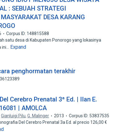
AL : SEBUAH STRATEGI
 MASYARAKAT DESA KARANG
OROGO
6
Corpus ID: 148815588
ah satu desa di Kabupaten Ponorogo yang lokasinya
Expand
 ini…
acara penghormatan terakhir
 236123389
el Cerebro Prenatal 3ª Ed. | IIan E.
8816081 | AMOLCA
,
Gianluigi Pilu
,
G. Malinger
2013
Corpus ID: 53837535
ografia Del Cerebro Prenatal 3a Ed. al precio 126,00 €
nd