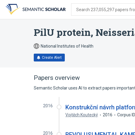
Skip
Skip
Skip
to
to
to
Search 237,055,297 papers from
search
main
account
form
content
menu
PilU protein, Neisser
National Institutes of Health
Create Alert
Papers overview
Semantic Scholar uses AI to extract papers important 
2016
Konstrukční návrh platfo
Vojtěch Koutecký
2016
Corpus I
2016
REVOLUSI MENTAL KAMP