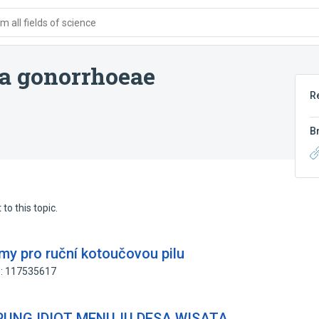
 all fields of science
ia gonorrhoeae
R
B
to this topic.
rmy pro ruční kotoučovou pilu
D: 117535617
UNG IDIOT MENUJU DESA WISATA