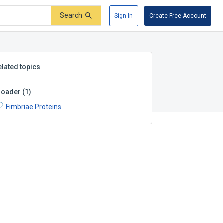
Search
Sign In
Create Free Account
elated topics
roader
(
1
)
Fimbriae Proteins