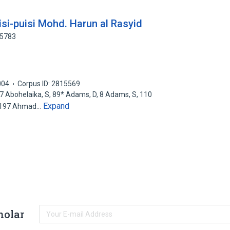
isi-puisi Mohd. Harun al Rasyid
45783
004
Corpus ID: 2815569
47 Abohelaika, S, 89* Adams, D, 8 Adams, S, 110
Expand
, 197 Ahmad…
holar