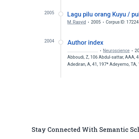
2005
Lagu pilu orang Kuyu / pu
M. Rasyid
2005
Corpus ID: 1722
2004
Author index
.................................
Neuroscience
2
Abboudi, Z, 106 Abdul-sattar, AAA, 
Adediran, A, 41, 197* Adeyemo, TA
Stay Connected With Semantic Sc