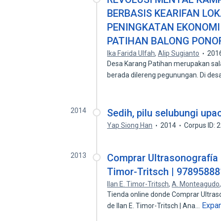
BERBASIS KEARIFAN LOK
PENINGKATAN EKONOMI
PATIHAN BALONG PON
Ika Farida Ulfah
,
Alip Sugianto
201
Desa Karang Patihan merupakan sal
berada dilereng pegunungan. Di desa
2014
Sedih, pilu selubungi up
Yap Siong Han
2014
Corpus ID:
2013
Comprar Ultrasonografía D
Timor-Tritsch | 978958
IIan E. Timor-Tritsch
,
A. Monteagudo
Tienda online donde Comprar Ultrason
Expa
de IIan E. Timor-Tritsch | Ana…