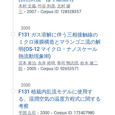
木村 文義
,
竹谷 利彦
,
北村 健
三
2007
Corpus ID: 128328357
2005
F131 ガス溶解に伴う三相接触線の
ミクロ液膜構造とマランゴニ流の解
明(OS-12 マイクロ・ナノスケール
熱流動現象III)
宮本 泰治
,
永井 裕明
,
隼司 鴨志田
,
鈴木 健二
郎
2005
Corpus ID: 92653571
2000
F131 植栽内乱流モデルに使用す
る、湿潤空気の温度方程式に関する
考察
平岡 久司
2000
Corpus ID: 173407980