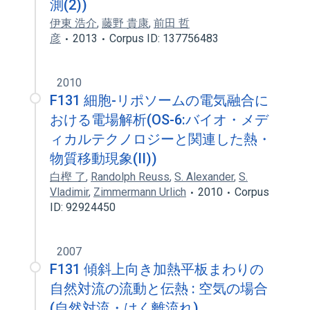
測(2))
伊東 浩介
,
藤野 貴康
,
前田 哲
彦
2013
Corpus ID: 137756483
2010
F131 細胞-リポソームの電気融合に
おける電場解析(OS-6:バイオ・メデ
ィカルテクノロジーと関連した熱・
物質移動現象(II))
白樫 了
,
Randolph Reuss
,
S. Alexander
,
S.
Vladimir
,
Zimmermann Urlich
2010
Corpus
ID: 92924450
2007
F131 傾斜上向き加熱平板まわりの
自然対流の流動と伝熱 : 空気の場合
(自然対流・はく離流れ)