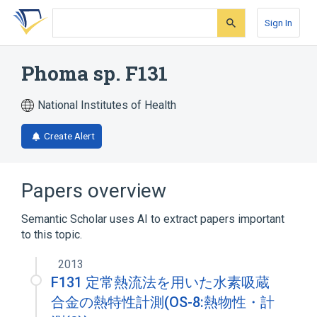
Skip
Skip
Skip
to
to
to
Sign In
search
main
account
form
content
menu
Phoma sp. F131
National Institutes of Health
Create Alert
Papers overview
Semantic Scholar uses AI to extract papers important
to this topic.
2013
F131 定常熱流法を用いた水素吸蔵
合金の熱特性計測(OS-8:熱物性・計