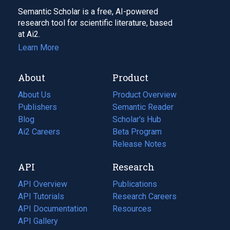
Semantic Scholar is a free, AI-powered
research tool for scientific literature, based
at Ai2.
Learn More
About
Product
About Us
Product Overview
Publishers
Semantic Reader
Blog
(opens
Scholar's Hub
in
Ai2 Careers
(opens
Beta Program
a
in
Release Notes
new
a
API
Research
tab)
new
tab)
API Overview
Publications
(opens
API Tutorials
in
Research Careers
(opens
API Documentation
(opens
a
in
Resources
(opens
in
API Gallery
new
a
in