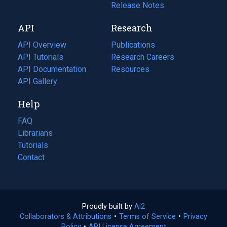
a
in
Release Notes
new
a
API
Research
tab)
new
tab)
API Overview
Publications
(opens
API Tutorials
in
Research Careers
(opens
API Documentation
(opens
a
in
Resources
(opens
in
API Gallery
new
a
in
a
tab)
new
a
Help
new
tab)
new
tab)
tab)
FAQ
Librarians
Tutorials
Contact
Proudly built by
Ai2
(opens
Collaborators & Attributions
•
Terms of Service
in
(opens
•
Privacy
Policy
(opens
•
API License Agreement
a
in