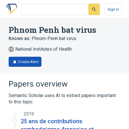
Skip
Skip
Skip
to
to
to
Sign In
search
main
account
form
content
menu
Phnom Penh bat virus
Known as:
Phnom-Penh bat virus
National Institutes of Health
Create Alert
Papers overview
Semantic Scholar uses AI to extract papers important
to this topic.
2019
25 ans de contributions