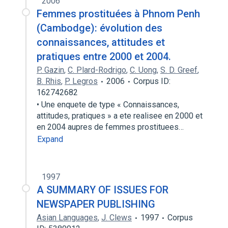
2006
Femmes prostituées à Phnom Penh
(Cambodge): évolution des
connaissances, attitudes et
pratiques entre 2000 et 2004.
P. Gazin
,
C. Plard-Rodrigo
,
C. Uong
,
S. D. Greef
,
B. Rhis
,
P. Legros
2006
Corpus ID:
162742682
• Une enquete de type « Connaissances,
attitudes, pratiques » a ete realisee en 2000 et
en 2004 aupres de femmes prostituees…
Expand
1997
A SUMMARY OF ISSUES FOR
NEWSPAPER PUBLISHING
Asian Languages
,
J. Clews
1997
Corpus