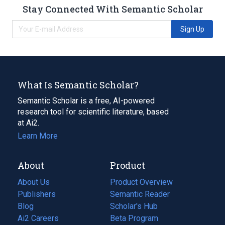
Stay Connected With Semantic Scholar
Sign Up
What Is Semantic Scholar?
Semantic Scholar is a free, AI-powered
research tool for scientific literature, based
at Ai2.
Learn More
About
Product
About Us
Product Overview
Publishers
Semantic Reader
Blog
(opens
Scholar's Hub
in
Ai2 Careers
(opens
Beta Program